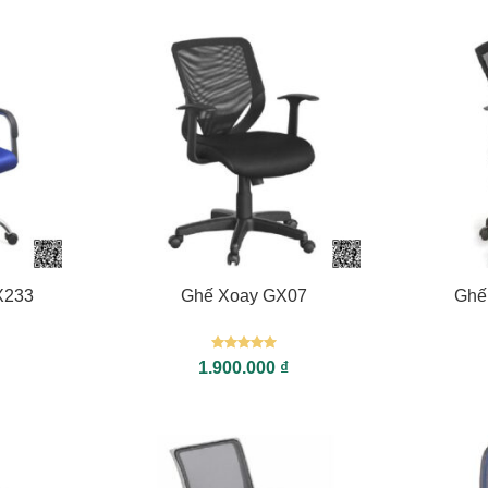
+
+
X233
Ghế Xoay GX07
Ghế
Được xếp
1.900.000
₫
hạng
5
5
sao