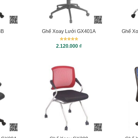
+
+
8B
Ghế Xoay Lưới GX401A
Ghế Xo
Được xếp
2.120.000
₫
hạng
5
5
sao
+
+