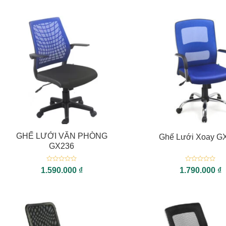
+
+
GHẾ LƯỚI VĂN PHÒNG
Ghế Lưới Xoay G
GX236
Được
Được
1.590.000
₫
1.790.000
₫
xếp
xếp
hạng
hạng
0
0
5
5
sao
sao