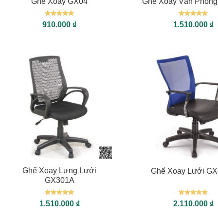
Ghế Xoay GX04
Ghế Xoay Văn Phòn
Được xếp
Được xếp
910.000
₫
1.510.000
₫
hạng
5
5
hạng
5
5
sao
sao
+
+
Ghế Xoay Lưng Lưới
Ghế Xoay Lưới G
GX301A
Được xếp
Được xếp
1.510.000
₫
2.110.000
₫
hạng
5
5
hạng
5
5
sao
sao