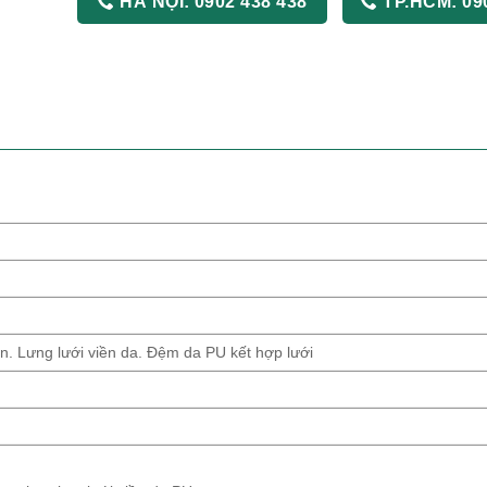
HÀ NỘI:
0902 438 438
TP.HCM:
09
ún. Lưng lưới viền da. Đệm da PU kết hợp lưới