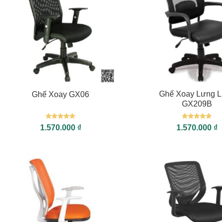
+
+
Ghế Xoay Lưng L
Ghế Xoay GX06
GX209B
Được xếp
Được xếp
1.570.000
₫
1.570.000
₫
hạng
5
5
hạng
5
5
sao
sao