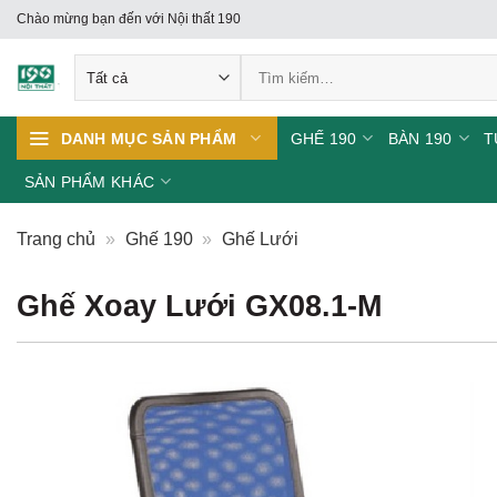
Skip
Chào mừng bạn đến với Nội thất 190
to
Tìm
content
kiếm:
GHẾ 190
BÀN 190
T
DANH MỤC SẢN PHẨM
SẢN PHẨM KHÁC
Trang chủ
»
Ghế 190
»
Ghế Lưới
Ghế Xoay Lưới GX08.1-M