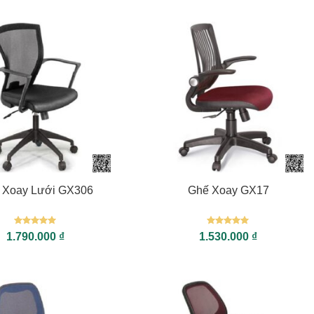
+
 Xoay Lưới GX306
Ghế Xoay GX17
Được xếp
Được xếp
1.790.000
₫
1.530.000
₫
hạng
5
5
hạng
5
5
sao
sao