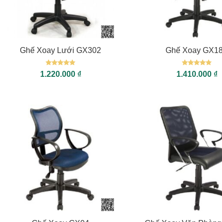
+
+
Ghế Xoay Lưới GX302
Ghế Xoay GX1
Được xếp
Được xếp
1.220.000
₫
1.410.000
₫
hạng
5
5
hạng
5
5
sao
sao
+
+