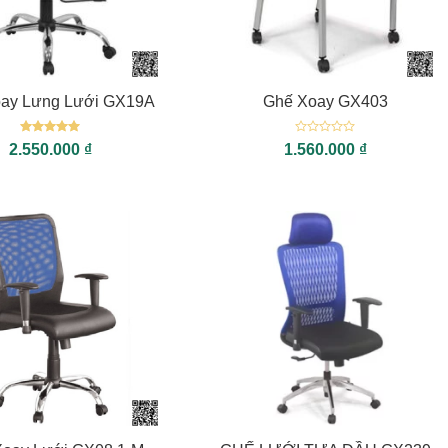
+
ay Lưng Lưới GX19A
Ghế Xoay GX403
Được xếp
Được
2.550.000
₫
1.560.000
₫
hạng
5
5
xếp
sao
hạng
0
5
sao
+