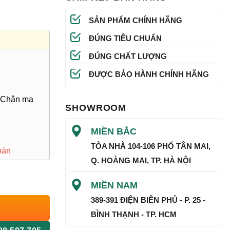
SẢN PHẨM CHÍNH HÃNG
ĐÚNG TIÊU CHUẨN
ĐÚNG CHẤT LƯỢNG
ĐƯỢC BẢO HÀNH CHÍNH HÃNG
. Chân mạ
SHOWROOM
MIỀN BẮC
TÒA NHÀ 104-106 PHỐ TÂN MAI,
oán
Q. HOÀNG MAI, TP. HÀ NỘI
MIỀN NAM
389-391 ĐIỆN BIÊN PHỦ - P. 25 -
BÌNH THẠNH - TP. HCM