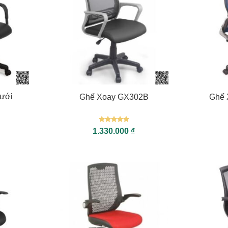
+
+
ưới
Ghế Xoay GX302B
Ghế 
Được xếp
1.330.000
₫
hạng
5
5
sao