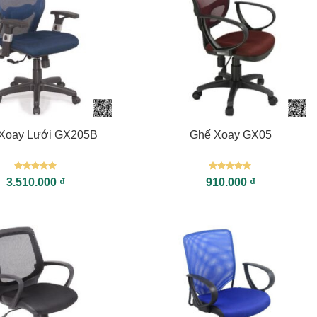
+
Xoay Lưới GX205B
Ghế Xoay GX05
Được xếp
Được xếp
3.510.000
₫
910.000
₫
hạng
5
5
hạng
5
5
sao
sao