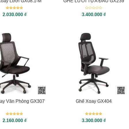
Xoay Lưới GX08.1-M
GHẾ LƯỚI TỰA ĐẦU GX239
Được xếp
Được
2.030.000
₫
3.400.000
₫
hạng
5
5
xếp
sao
hạng
0
5
sao
+
ay Văn Phòng GX307
Ghế Xoay GX404
Được xếp
Được xếp
2.160.000
₫
3.300.000
₫
hạng
5
5
hạng
5
5
sao
sao