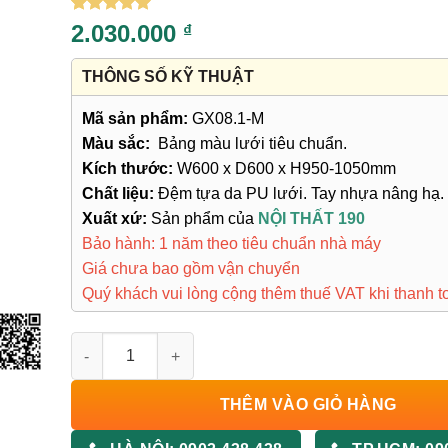
5
8
trên 5
2.030.000
₫
dựa trên
đánh giá
THÔNG SỐ KỸ THUẬT
Mã sản phẩm:
GX08.1-M
Màu sắc:
Bảng màu lưới tiêu chuẩn.
Kích thước:
W600 x D600 x H950-1050mm
Chất liệu:
Đệm tựa da PU lưới. Tay nhựa nâng hạ
Xuất xứ:
Sản phẩm của
NỘI THẤT 190
Bảo hành: 1 năm theo tiêu chuẩn nhà máy
Giá chưa bao gồm vận chuyển
Quý khách vui lòng cộng thêm thuế VAT khi thanh t
Ghế Xoay Lưới GX08.1-M số lượng
THÊM VÀO GIỎ HÀNG