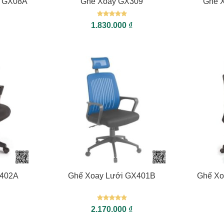
g GX08A
Ghế Xoay GX309
Ghế 
Được xếp
1.830.000
₫
hạng
5
5
sao
+
+
X402A
Ghế Xoay Lưới GX401B
Ghế Xo
Được xếp
2.170.000
₫
hạng
5
5
sao