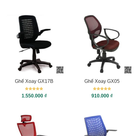
sao
sao
Ghế Xoay GX17B
Ghế Xoay GX05
Được xếp
Được xếp
1.550.000
₫
910.000
₫
hạng
5
5
hạng
5
5
sao
sao