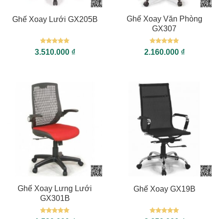
Ghế Xoay Văn Phòng
Ghế Xoay Lưới GX205B
GX307
Được xếp
Được xếp
3.510.000
₫
2.160.000
₫
hạng
5
5
hạng
5
5
sao
sao
Ghế Xoay Lưng Lưới
Ghế Xoay GX19B
GX301B
Được xếp
Được xếp