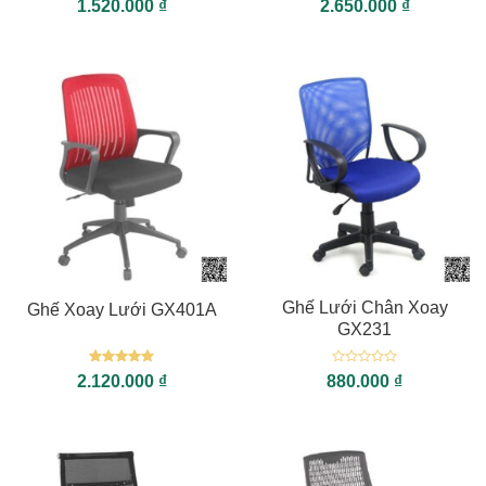
1.520.000
₫
2.650.000
₫
hạng
5
5
hạng
5
5
sao
sao
Ghế Lưới Chân Xoay
Ghế Xoay Lưới GX401A
GX231
Được xếp
Được
2.120.000
₫
880.000
₫
hạng
5
5
xếp
sao
hạng
0
5
sao