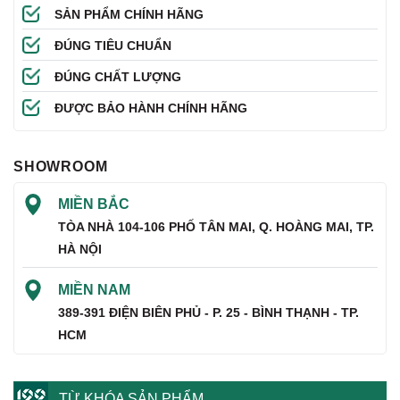
SẢN PHẨM CHÍNH HÃNG
ĐÚNG TIÊU CHUẨN
ĐÚNG CHẤT LƯỢNG
ĐƯỢC BẢO HÀNH CHÍNH HÃNG
SHOWROOM
MIỀN BẮC
TÒA NHÀ 104-106 PHỐ TÂN MAI, Q. HOÀNG MAI, TP.
HÀ NỘI
MIỀN NAM
389-391 ĐIỆN BIÊN PHỦ - P. 25 - BÌNH THẠNH - TP.
HCM
TỪ KHÓA SẢN PHẨM