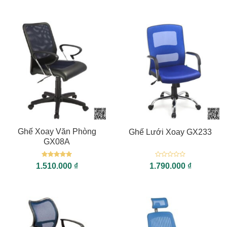
Ghế Xoay Văn Phòng
Ghế Lưới Xoay GX233
GX08A
Được xếp
Được
1.510.000
₫
1.790.000
₫
hạng
5
5
xếp
sao
hạng
0
5
sao