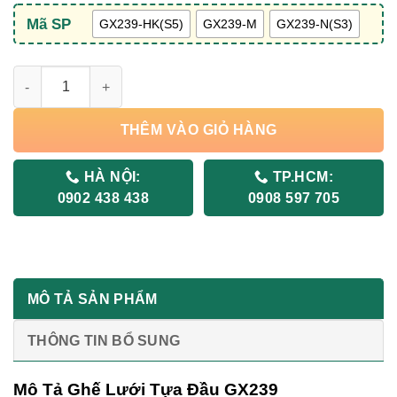
Mã SP
GX239-HK(S5)
GX239-M
GX239-N(S3)
GHẾ LƯỚI TỰA ĐẦU GX239 số lượng
THÊM VÀO GIỎ HÀNG
HÀ NỘI:
TP.HCM:
0902 438 438
0908 597 705
MÔ TẢ SẢN PHẨM
THÔNG TIN BỔ SUNG
Mô Tả Ghế Lưới Tựa Đầu GX239