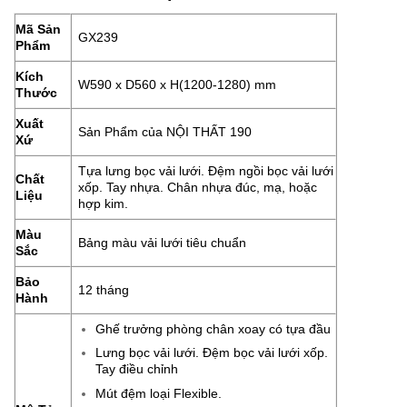
Mã Sản
GX239
Phẩm
Kích
W590 x D560 x H(1200-1280) mm
Thước
Xuất
Sản Phẩm của NỘI THẤT 190
Xứ
Tựa lưng bọc vải lưới. Đệm ngồi bọc vải lưới
Chất
xốp. Tay nhựa. Chân nhựa đúc, mạ, hoặc
Liệu
hợp kim.
Màu
Bảng màu vải lưới tiêu chuẩn
Sắc
Bảo
12 tháng
Hành
Ghế trưởng phòng chân xoay có tựa đầu
Lưng bọc vải lưới. Đệm bọc vải lưới xốp.
Tay điều chỉnh
Mút đệm loại Flexible.