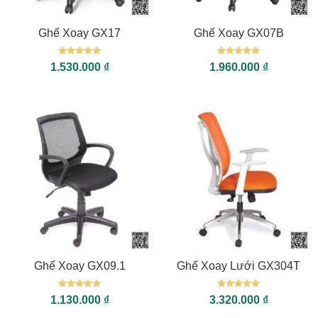
Ghế Xoay GX17
Ghế Xoay GX07B
Được xếp
Được xếp
1.530.000
₫
1.960.000
₫
hạng
5
5
hạng
5
5
sao
sao
Ghế Xoay GX09.1
Ghế Xoay Lưới GX304T
Được xếp
Được xếp
1.130.000
₫
3.320.000
₫
hạng
5
5
hạng
5
5
sao
sao