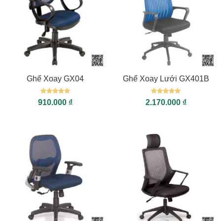
Ghế Xoay GX04
Ghế Xoay Lưới GX401B
Được xếp
Được xếp
910.000
₫
2.170.000
₫
hạng
5
5
hạng
5
5
sao
sao