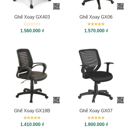
Ghế Xoay GX403
Ghế Xoay GX06
Được
Được xếp
1.560.000
₫
1.570.000
₫
xếp
hạng
5
5
hạng
sao
0
5
sao
Ghế Xoay GX18B
Ghế Xoay GX07
Được xếp
Được xếp
1.410.000
₫
1.900.000
₫
hạng
5
5
hạng
5
5