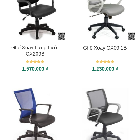
Ghế Xoay Lưng Lưới
Ghế Xoay GX09.1B
GX209B
Được xếp
Được xếp
1.570.000
₫
1.230.000
₫
hạng
5
5
hạng
5
5
sao
sao