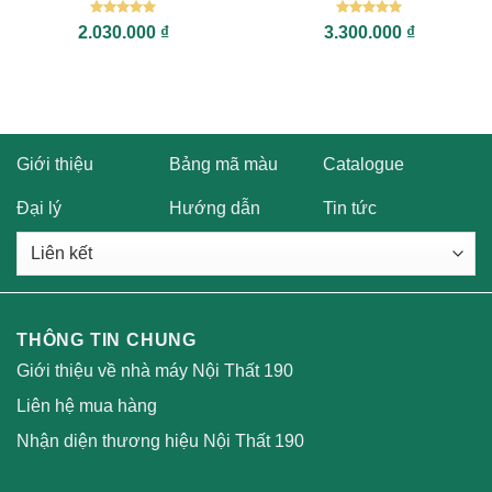
Được xếp
Được xếp
2.030.000
₫
3.300.000
₫
hạng
5
5
hạng
5
5
sao
sao
Giới thiệu
Bảng mã màu
Catalogue
Đại lý
Hướng dẫn
Tin tức
THÔNG TIN CHUNG
Giới thiệu về nhà máy Nội Thất 190
Liên hệ mua hàng
Nhận diện thương hiệu Nội Thất 190