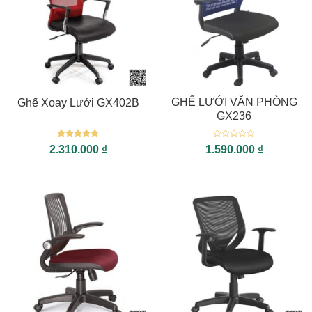
GHẾ LƯỚI VĂN PHÒNG
Ghế Xoay Lưới GX402B
GX236
Được xếp
Được
2.310.000
₫
1.590.000
₫
hạng
5
5
xếp
sao
hạng
0
5
sao