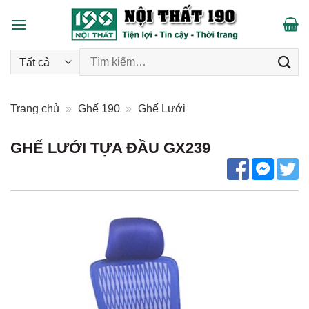
Skip
to
content
Tìm kiếm:
Trang chủ
»
Ghế 190
»
Ghế Lưới
GHẾ LƯỚI TỰA ĐẦU GX239