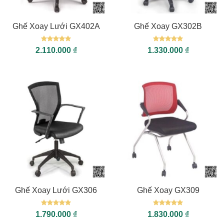
Ghế Xoay Lưới GX402A
Ghế Xoay GX302B
Được xếp
Được xếp
2.110.000
₫
1.330.000
₫
hạng
5
5
hạng
5
5
sao
sao
Ghế Xoay Lưới GX306
Ghế Xoay GX309
Được xếp
Được xếp
1.790.000
₫
1.830.000
₫
hạng
5
5
hạng
5
5
sao
sao