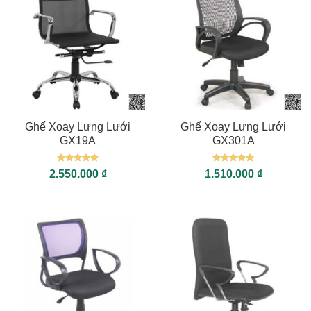
Ghế Xoay Lưng Lưới
Ghế Xoay Lưng Lưới
GX19A
GX301A
Được xếp
Được xếp
2.550.000
₫
1.510.000
₫
hạng
5
5
hạng
5
5
sao
sao