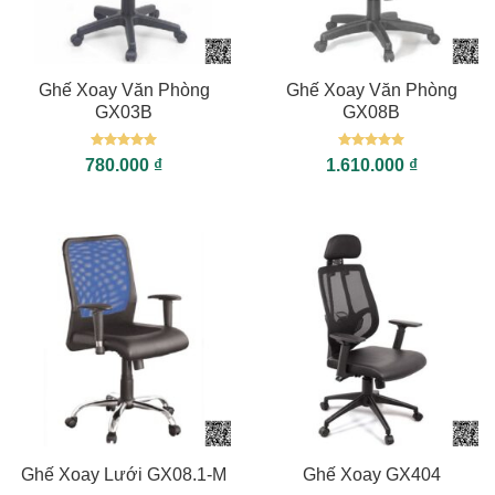
Ghế Xoay Văn Phòng
Ghế Xoay Văn Phòng
GX03B
GX08B
Được xếp
Được xếp
780.000
₫
1.610.000
₫
hạng
5
5
hạng
5
5
sao
sao
Ghế Xoay Lưới GX08.1-M
Ghế Xoay GX404