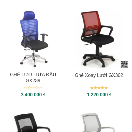
GHẾ LƯỚI TỰA ĐẦU
Ghế Xoay Lưới GX302
GX239
Được
Được xếp
3.400.000
₫
1.220.000
₫
xếp
hạng
5
5
hạng
sao
0
5
sao