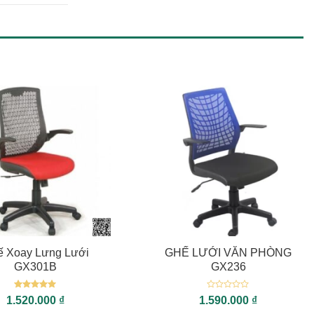
+
ế Xoay Lưng Lưới
GHẾ LƯỚI VĂN PHÒNG
GX301B
GX236
Được xếp
Được
1.520.000
₫
1.590.000
₫
hạng
5
5
xếp
sao
hạng