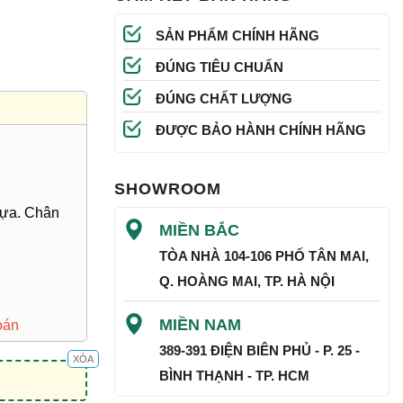
SẢN PHẨM CHÍNH HÃNG
ĐÚNG TIÊU CHUẨN
ĐÚNG CHẤT LƯỢNG
ĐƯỢC BẢO HÀNH CHÍNH HÃNG
SHOWROOM
hựa. Chân
MIỀN BẮC
TÒA NHÀ 104-106 PHỐ TÂN MAI,
Q. HOÀNG MAI, TP. HÀ NỘI
MIỀN NAM
oán
389-391 ĐIỆN BIÊN PHỦ - P. 25 -
XÓA
BÌNH THẠNH - TP. HCM