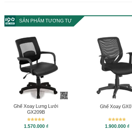
SẢN PHẨM TƯƠNG TỰ
+
+
Ghế Xoay Lưng Lưới
Ghế Xoay GX0
GX209B
Được xếp
Được xếp
1.570.000
₫
1.900.000
₫
hạng
5
5
hạng
5
5
sao
sao