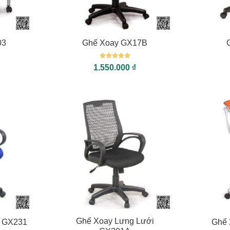
+
+
03
Ghế Xoay GX17B
Được xếp
1.550.000
₫
hạng
5
5
sao
+
+
Ghế Xoay Lưng Lưới
y GX231
Ghế 