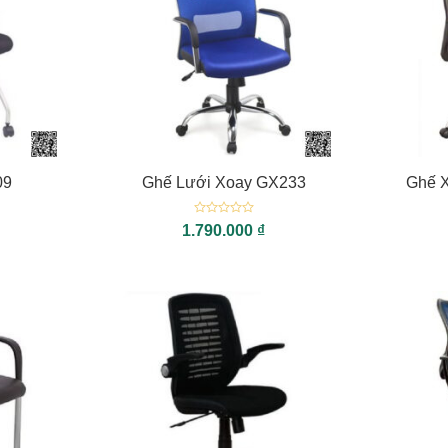
+
+
09
Ghế Lưới Xoay GX233
Ghế 
Được
1.790.000
₫
xếp
hạng
0
5
sao