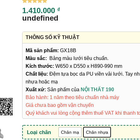
5
5
trên 5
1.410.000
₫
dựa trên
undefined
đánh giá
THÔNG SỐ KỸ THUẬT
Mã sản phẩm:
GX18B
Màu sắc:
Bảng màu lưới tiêu chuẩn.
Kích thước:
W650 x D550 x H890-990 mm
Chất liệu:
Đệm tựa bọc da PU viền vải lưới. Tay n
nhựa hoặc mạ
Xuất xứ:
Sản phẩm của
NỘI THẤT 190
Bảo hành: 1 năm theo tiêu chuẩn nhà máy
Giá chưa bao gồm vận chuyển
Quý khách vui lòng cộng thêm thuế VAT khi thanh t
Loại chân
Chân mạ
Chân nhựa