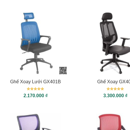
+
+
Ghế Xoay Lưới GX401B
Ghế Xoay GX4
Được xếp
Được xếp
2.170.000
₫
3.300.000
₫
hạng
5
5
hạng
5
5
sao
sao