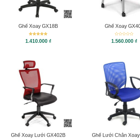
+
+
Ghế Xoay GX18B
Ghế Xoay GX4
Được xếp
Được
1.410.000
₫
1.560.000
₫
hạng
5
5
xếp
sao
hạng
0
5
sao
+
+
Ghế Xoay Lưới GX402B
Ghế Lưới Chân Xoa