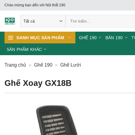
Skip
Chào mừng bạn đến với Nội thất 190
to
Tìm
content
kiếm:
GHẾ 190
BÀN 190
T
DANH MỤC SẢN PHẨM
SẢN PHẨM KHÁC
Trang chủ
»
Ghế 190
»
Ghế Lưới
Ghế Xoay GX18B