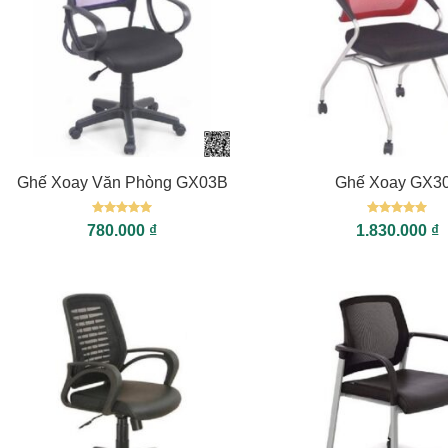
+
+
Ghế Xoay Văn Phòng GX03B
Ghế Xoay GX3
Được xếp
Được xếp
780.000
₫
1.830.000
₫
hạng
5
5
hạng
5
5
sao
sao