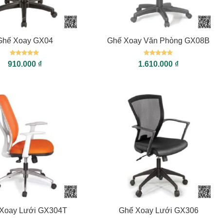
+
Ghế Xoay GX04
Ghế Xoay Văn Phòng GX08B
Được xếp
Được xếp
910.000
₫
1.610.000
₫
hạng
5
5
hạng
5
5
sao
sao
+
Xoay Lưới GX304T
Ghế Xoay Lưới GX306