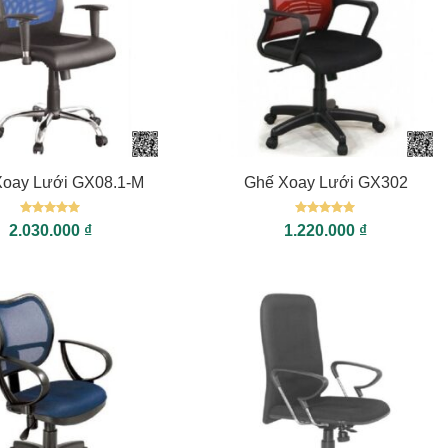
+
Xoay Lưới GX08.1-M
Ghế Xoay Lưới GX302
Được xếp
Được xếp
2.030.000
₫
1.220.000
₫
hạng
5
5
hạng
5
5
sao
sao