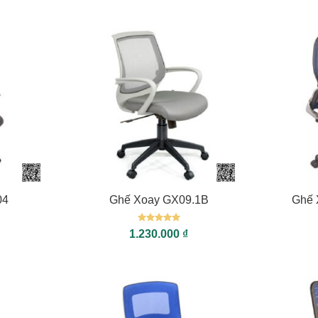
+
+
04
Ghế Xoay GX09.1B
Ghế 
Được xếp
1.230.000
₫
hạng
5
5
sao