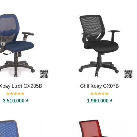
0
5
sao
+
Xoay Lưới GX205B
Ghế Xoay GX07B
Được xếp
Được xếp
3.510.000
₫
1.960.000
₫
hạng
5
5
hạng
5
5
sao
sao