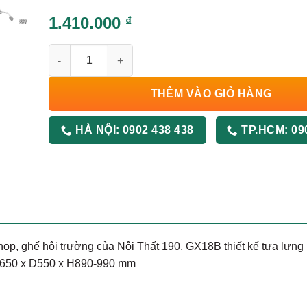
1.410.000
₫
Ghế Xoay GX18B số lượng
THÊM VÀO GIỎ HÀNG
HÀ NỘI:
0902 438 438
TP.HCM:
09
, ghế hội trường của Nội Thất 190. GX18B thiết kế tựa lưng 
 W650 x D550 x H890-990 mm