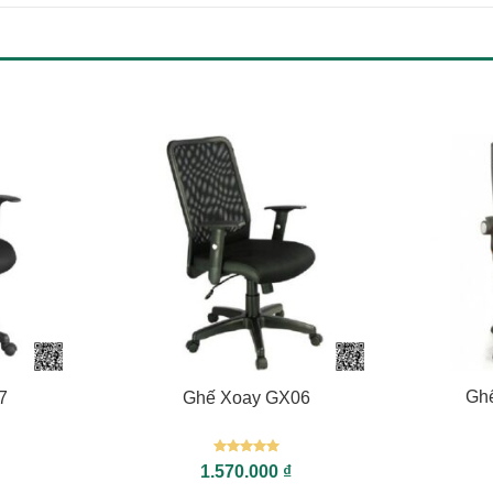
+
+
Gh
7
Ghế Xoay GX06
Được xếp
1.570.000
₫
hạng
5
5
sao