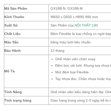
Mã Sản Phẩm
GX18B-N, GX18B-M
Kích Thước
W650 x D550 x H890-990 mm
Xuất Xứ
Sản Phẩm của
NỘI THẤT 190
Chất Liệu
Đệm Flexible là loại chống co ngót bẹp
Màu Sắc
bảng màu lưới tiêu chuẩn.
Bảo Hành
12 tháng
Ghế nhân viên chân xoay
Đệm bọc vải lưới. Khung tựa nhựa 
Mô Tả
Mút đệm loại Flexible.
Tay nhựa đúc. Chân nhựa hoặc mạ
Tính Năng
Ghế nhân viên kiểu dáng hiện đại. Gh
Tình trạng hàng
Giao hàng trong vòng 2-3 ngày kể từ