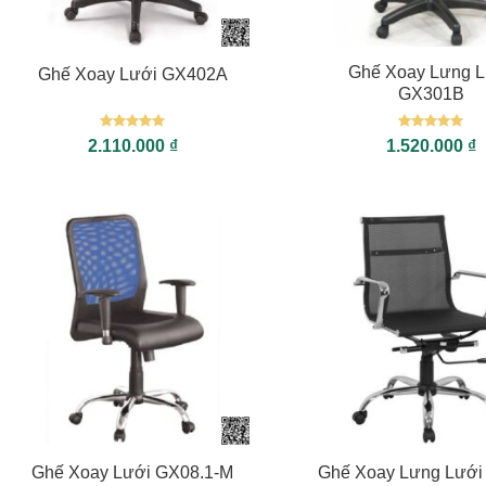
+
+
Ghế Xoay Lưng L
Ghế Xoay Lưới GX402A
GX301B
Được xếp
Được xếp
2.110.000
₫
1.520.000
₫
hạng
5
5
hạng
5
5
sao
sao
+
+
Ghế Xoay Lưới GX08.1-M
Ghế Xoay Lưng Lướ