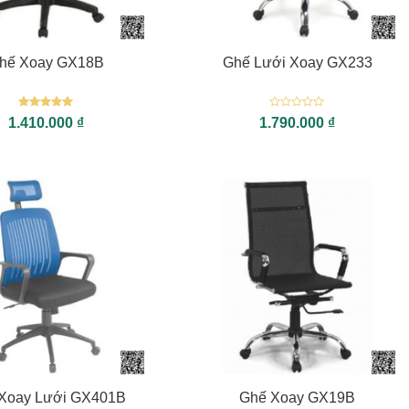
+
hế Xoay GX18B
Ghế Lưới Xoay GX233
Được xếp
Được
1.410.000
₫
1.790.000
₫
hạng
5
5
xếp
sao
hạng
0
5
sao
+
Xoay Lưới GX401B
Ghế Xoay GX19B