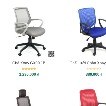
+
+
Ghế Xoay GX09.1B
Ghế Lưới Chân Xoa
Được xếp
Được
1.230.000
₫
880.000
₫
hạng
5
5
xếp
sao
hạng
0
5
sao