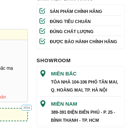
SẢN PHẨM CHÍNH HÃNG
ĐÚNG TIÊU CHUẨN
ĐÚNG CHẤT LƯỢNG
ĐƯỢC BẢO HÀNH CHÍNH HÃNG
SHOWROOM
oặc mạ
MIỀN BẮC
TÒA NHÀ 104-106 PHỐ TÂN MAI,
Q. HOÀNG MAI, TP. HÀ NỘI
oán
MIỀN NAM
XÓA
389-391 ĐIỆN BIÊN PHỦ - P. 25 -
BÌNH THẠNH - TP. HCM