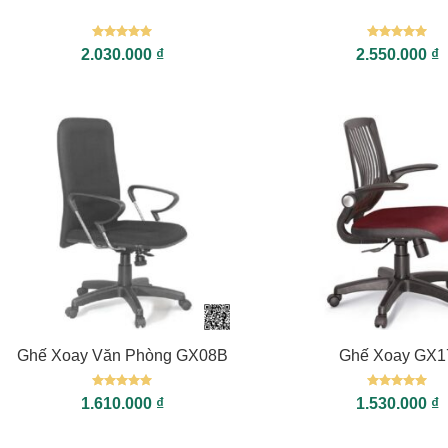
Được xếp
Được xếp
2.030.000
₫
2.550.000
₫
hạng
5
5
hạng
5
5
sao
sao
+
+
Ghế Xoay Văn Phòng GX08B
Ghế Xoay GX1
Được xếp
Được xếp
1.610.000
₫
1.530.000
₫
hạng
5
5
hạng
5
5
sao
sao