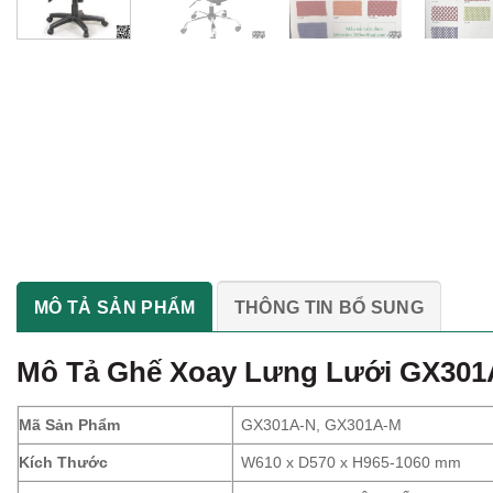
MÔ TẢ SẢN PHẨM
THÔNG TIN BỔ SUNG
Mô Tả Ghế Xoay Lưng Lưới GX301
Mã Sản Phẩm
GX301A-N, GX301A-M
Kích Thước
W610 x D570 x H965-1060 mm