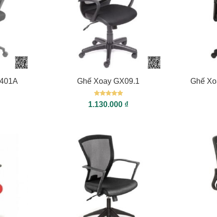
+
+
X401A
Ghế Xoay GX09.1
Ghế Xo
Được xếp
1.130.000
₫
hạng
5
5
sao