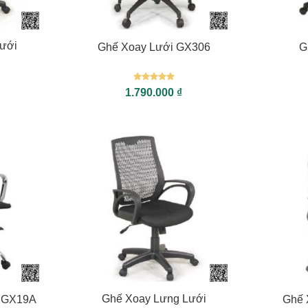
+
+
ưới
Ghế Xoay Lưới GX306
G
Được xếp
1.790.000
₫
hạng
5
5
sao
+
+
Ghế Xoay Lưng Lưới
i GX19A
Ghế 