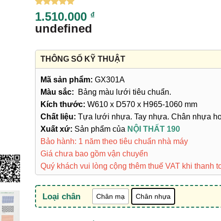
5
11
trên 5
1.510.000
₫
dựa trên
undefined
đánh giá
THÔNG SỐ KỸ THUẬT
Mã sản phẩm:
GX301A
Màu sắc:
Bảng màu lưới tiêu chuẩn.
Kích thước:
W610 x D570 x H965-1060 mm
Chất liệu:
Tựa lưới nhựa. Tay nhựa. Chân nhựa h
Xuất xứ:
Sản phẩm của
NỘI THẤT 190
Bảo hành: 1 năm theo tiêu chuẩn nhà máy
Giá chưa bao gồm vận chuyển
Quý khách vui lòng cộng thêm thuế VAT khi thanh t
Loại chân
Chân mạ
Chân nhựa