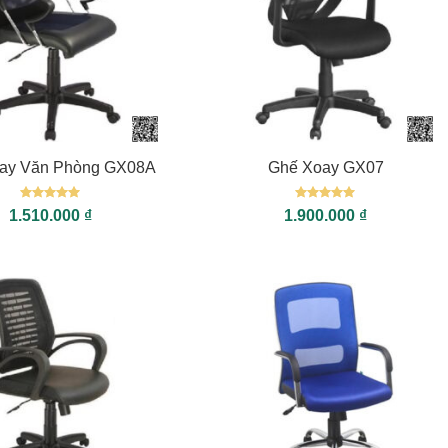
+
ay Văn Phòng GX08A
Ghế Xoay GX07
Được xếp
Được xếp
1.510.000
₫
1.900.000
₫
hạng
5
5
hạng
5
5
sao
sao