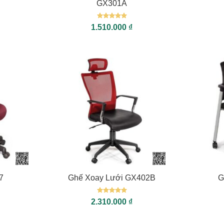
GX301A
Được xếp
1.510.000
₫
hạng
5
5
sao
+
+
7
Ghế Xoay Lưới GX402B
G
Được xếp
2.310.000
₫
hạng
5
5
sao