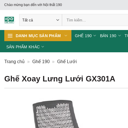
Skip
Chào mừng bạn đến với Nội thất 190
to
Tìm
content
kiếm:
GHẾ 190
BÀN 190
T
DANH MỤC SẢN PHẨM
SẢN PHẨM KHÁC
Trang chủ
»
Ghế 190
»
Ghế Lưới
Ghế Xoay Lưng Lưới GX301A