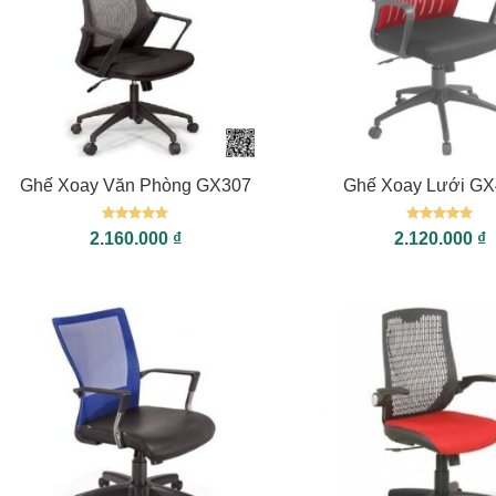
+
+
Ghế Xoay Văn Phòng GX307
Ghế Xoay Lưới G
Được xếp
Được xếp
2.160.000
₫
2.120.000
₫
hạng
5
5
hạng
5
5
sao
sao