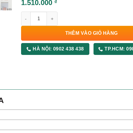
1.510.000
₫
Ghế Xoay Lưng Lưới GX301A số lượng
THÊM VÀO GIỎ HÀNG
HÀ NỘI:
0902 438 438
TP.HCM:
09
A