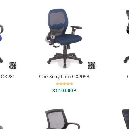
+
+
y GX231
Ghế Xoay Lưới GX205B
Được xếp
3.510.000
₫
hạng
5
5
sao