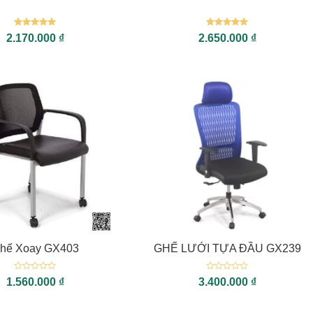
Được xếp
Được xếp
2.170.000
₫
2.650.000
₫
hạng
5
5
hạng
5
5
sao
sao
+
hế Xoay GX403
GHẾ LƯỚI TỰA ĐẦU GX239
Được
Được
1.560.000
₫
3.400.000
₫
xếp
xếp
hạng
hạng
0
0
5
5