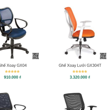
+
Ghế Xoay GX04
Ghế Xoay Lưới GX304T
Được xếp
Được xếp
910.000
₫
3.320.000
₫
hạng
5
5
hạng
5
5
sao
sao