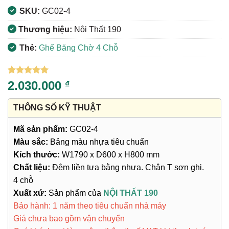
SKU:
GC02-4
Thương hiệu:
Nội Thất 190
Thẻ:
Ghế Băng Chờ 4 Chỗ
5
13
trên 5
2.030.000
₫
dựa trên
đánh giá
THÔNG SỐ KỸ THUẬT
Mã sản phẩm:
GC02-4
Màu sắc:
Bảng màu nhựa tiêu chuẩn
Kích thước:
W1790 x D600 x H800 mm
Chất liệu:
Đệm liền tựa bằng nhựa. Chân T sơn ghi.
4 chỗ
Xuất xứ:
Sản phẩm của
NỘI THẤT 190
Bảo hành: 1 năm theo tiêu chuẩn nhà máy
Giá chưa bao gồm vận chuyển