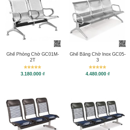
Ghế Phòng Chờ GC01M-
Ghế Băng Chờ Inox GC05-
2T
3
Được xếp
Được xếp
3.180.000
₫
4.480.000
₫
hạng
5
5
hạng
5
5
sao
sao