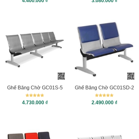
4.400.000
₫
3.080.000
₫
hạng
5
5
hạng
5
5
sao
sao
Ghế Băng Chờ GC01S-5
Ghế Băng Chờ GC01SD-2
Được xếp
Được xếp
4.730.000
₫
2.490.000
₫
hạng
5
5
hạng
5
5
sao
sao