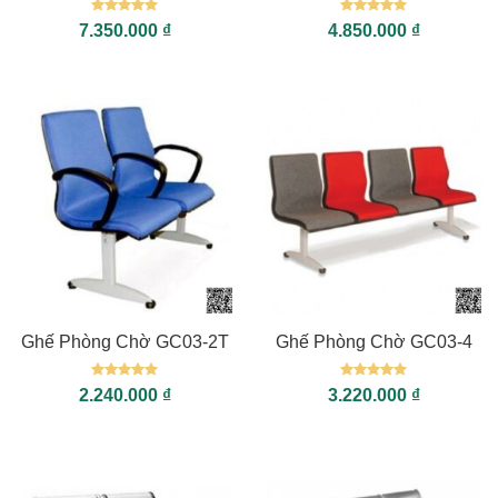
Được xếp
Được xếp
7.350.000
₫
4.850.000
₫
hạng
5
5
hạng
5
5
sao
sao
Ghế Phòng Chờ GC03-2T
Ghế Phòng Chờ GC03-4
Được xếp
Được xếp
2.240.000
₫
3.220.000
₫
hạng
5
5
hạng
5
5
sao
sao