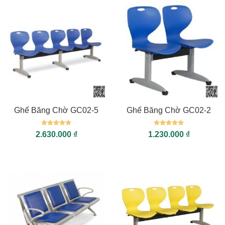
Ghế Băng Chờ GC02-5
Ghế Băng Chờ GC02-2
Được xếp
Được xếp
2.630.000
₫
1.230.000
₫
hạng
5
5
hạng
5
5
sao
sao