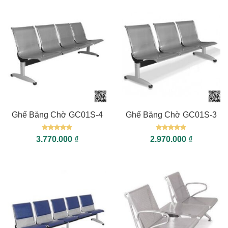
Ghế Băng Chờ GC01S-4
Ghế Băng Chờ GC01S-3
Được xếp
Được xếp
3.770.000
₫
2.970.000
₫
hạng
5
5
hạng
5
5
sao
sao