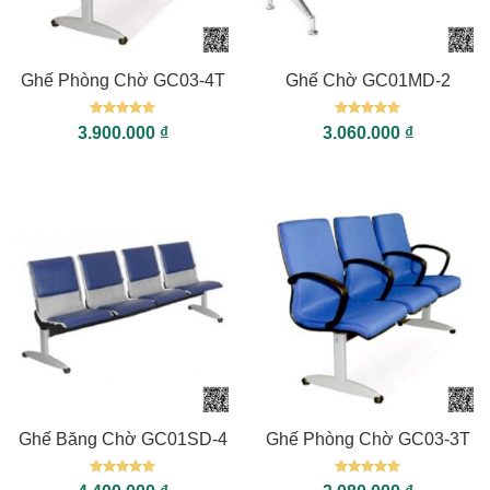
Ghế Phòng Chờ GC03-4T
Ghế Chờ GC01MD-2
Được xếp
Được xếp
3.900.000
₫
3.060.000
₫
hạng
5
5
hạng
5
5
sao
sao
Ghế Băng Chờ GC01SD-4
Ghế Phòng Chờ GC03-3T
Được xếp
Được xếp