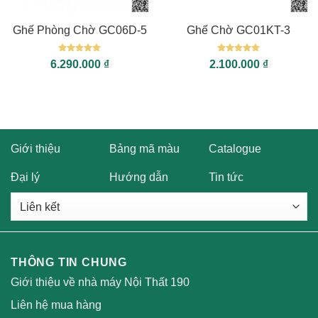
Ghế Phòng Chờ GC06D-5
Ghế Chờ GC01KT-3
Được xếp
Được xếp
6.290.000
₫
2.100.000
₫
hạng
5
5
hạng
5
5
sao
sao
Giới thiệu
Bảng mã màu
Catalogue
Đại lý
Hướng dẫn
Tin tức
THÔNG TIN CHUNG
Giới thiệu về nhà máy Nội Thất 190
Liên hệ mua hàng