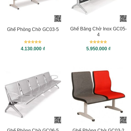
Ghế Băng Chờ Inox GC05-
Ghế Phòng Chờ GC03-5
4
Được xếp
Được xếp
4.130.000
₫
5.950.000
₫
hạng
5
5
hạng
5
5
sao
sao
Ghế Phòng Chờ GC06-5
Ghế Phòng Chờ GC03-2