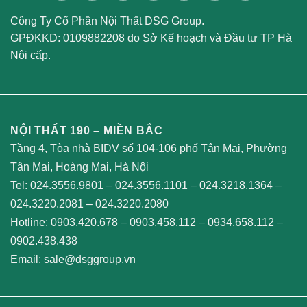
Công Ty Cổ Phần Nội Thất DSG Group.
GPĐKKD: 0109882208 do Sở Kế hoạch và Đầu tư TP Hà
Nội cấp.
NỘI THẤT 190 – MIỀN BẮC
Tầng 4, Tòa nhà BIDV số 104-106 phố Tân Mai, Phường
Tân Mai, Hoàng Mai, Hà Nội
Tel:
024.3556.9801
–
024.3556.1101
–
024.3218.1364
–
024.3220.2081
–
024.3220.2080
Hotline:
0903.420.678
–
0903.458.112
–
0934.658.112
–
0902.438.438
Email:
sale@dsggroup.vn