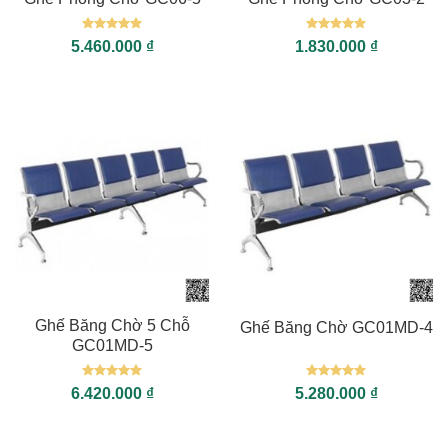
Được xếp
Được xếp
5.460.000
₫
1.830.000
₫
hạng
5
5
hạng
5
5
sao
sao
Ghế Băng Chờ 5 Chỗ
Ghế Băng Chờ GC01MD-4
GC01MD-5
Được xếp
Được xếp
6.420.000
₫
5.280.000
₫
hạng
5
5
hạng
5
5
sao
sao