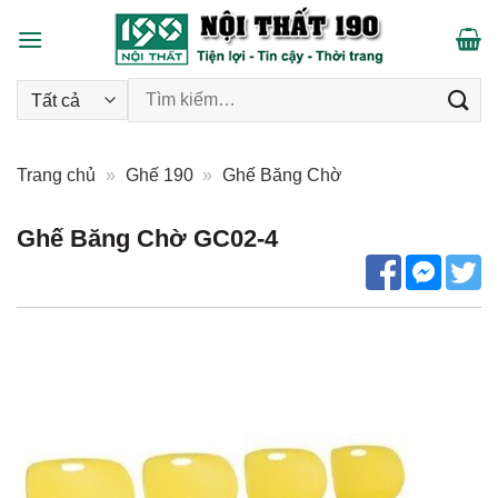
Skip
to
content
Tìm kiếm:
Trang chủ
»
Ghế 190
»
Ghế Băng Chờ
Ghế Băng Chờ GC02-4