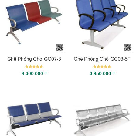
Ghế Phòng Chờ GC07-3
Ghế Phòng Chờ GC03-5T
Được xếp
Được xếp
8.400.000
₫
4.950.000
₫
hạng
5
5
hạng
5
5
sao
sao