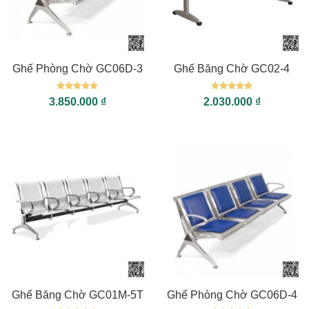
Ghế Phòng Chờ GC06D-3
Ghế Băng Chờ GC02-4
Được xếp
Được xếp
3.850.000
₫
2.030.000
₫
hạng
5
5
hạng
5
5
sao
sao
Ghế Băng Chờ GC01M-5T
Ghế Phòng Chờ GC06D-4