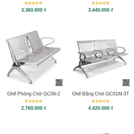
Được xếp
Được xếp
3.360.000
₫
3.440.000
₫
hạng
5
5
hạng
5
5
sao
sao
Ghế Phòng Chờ GC06-2
Ghế Bằng Chờ GC01M-3T
Được xếp
Được xếp
2.760.000
₫
4.420.000
₫
hạng
5
5
hạng
5
5
sao
sao