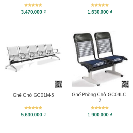
Được xếp
Được xếp
3.470.000
₫
1.630.000
₫
hạng
5
5
hạng
5
5
sao
sao
Ghế Phòng Chờ GC04LC-
Ghế Chờ GC01M-5
2
Được xếp
Được xếp
5.630.000
₫
1.900.000
₫
hạng
5
5
hạng
5
5
sao
sao