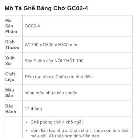
Mô Tả
Ghế Băng Chờ GC02-4
Mã
Sản
GC02-4
Phẩm
Kích
W1790 x D600 x H800 mm
Thước
Xuất
Sản Phẩm của NỘI THẤT 190
Xứ
Chất
Đệm tựa nhựa. Chân sơn tĩnh điện
Liệu
Màu
bảng màu nhựa tiêu chuẩn
Sắc
Bảo
12 tháng
Hành
Ghế phòng chờ 4 chỗ ngồi.
Đệm liền tựa nhựa. Chân chữ T, thép sơn tĩnh điện
màu ghi. Xà thép sơn tĩnh điện đen