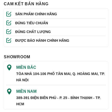
CAM KẾT BÁN HÀNG
SẢN PHẨM CHÍNH HÃNG
ĐÚNG TIÊU CHUẨN
ĐÚNG CHẤT LƯỢNG
ĐƯỢC BẢO HÀNH CHÍNH HÃNG
SHOWROOM
MIỀN BẮC
TÒA NHÀ 104-106 PHỐ TÂN MAI, Q. HOÀNG MAI, TP.
HÀ NỘI
MIỀN NAM
389-391 ĐIỆN BIÊN PHỦ - P. 25 - BÌNH THẠNH - TP.
HCM