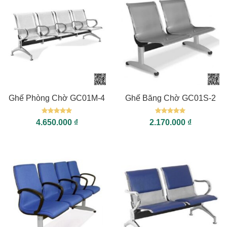
Ghế Phòng Chờ GC01M-4
Ghế Băng Chờ GC01S-2
Được xếp
Được xếp
4.650.000
₫
2.170.000
₫
hạng
5
5
hạng
5
5
sao
sao