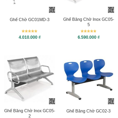
Ghế Băng Chờ Inox GC05-
Ghế Chờ GC01MD-3
5
Được xếp
Được xếp
4.010.000
₫
6.590.000
₫
hạng
5
5
hạng
5
5
sao
sao
Ghế Băng Chờ Inox GC05-
Ghế Băng Chờ GC02-3
2