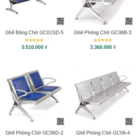
Ghế Băng Chờ GC01SD-5
Ghế Phòng Chờ GC06B-3
Được xếp
Được xếp
5.510.000
₫
3.360.000
₫
hạng
5
5
hạng
5
5
sao
sao
Ghế Phòng Chờ GC06D-2
Ghế Phòng Chờ GC06-4