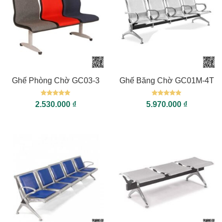
Ghế Phòng Chờ GC03-3
Ghế Băng Chờ GC01M-4T
Được xếp
Được xếp
2.530.000
₫
5.970.000
₫
hạng
5
5
hạng
5
5
sao
sao