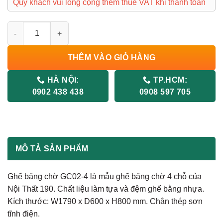
Quý khách vui lòng cộng thêm thuế VAT khi thanh toán
Ghế Băng Chờ GC02-4 số lượng
THÊM VÀO GIỎ HÀNG
HÀ NỘI:
TP.HCM:
0902 438 438
0908 597 705
MÔ TẢ SẢN PHẨM
Ghế băng chờ GC02-4 là mẫu ghế băng chờ 4 chỗ của
Nội Thất 190. Chất liệu làm tựa và đệm ghế bằng nhựa.
Kích thước: W1790 x D600 x H800 mm. Chân thép sơn
tĩnh điện.