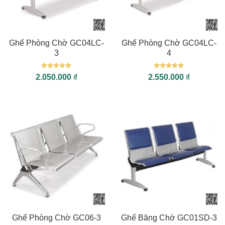
Ghế Phòng Chờ GC04LC-
Ghế Phòng Chờ GC04LC-
3
4
Được xếp
Được xếp
2.050.000
₫
2.550.000
₫
hạng
5
5
hạng
5
5
sao
sao
Ghế Phòng Chờ GC06-3
Ghế Băng Chờ GC01SD-3