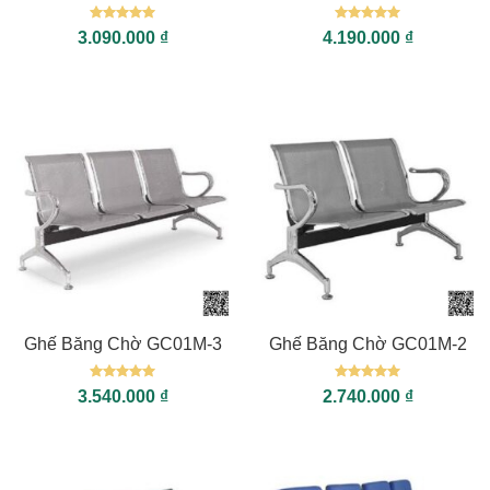
Được xếp
Được xếp
3.090.000
₫
4.190.000
₫
hạng
5
5
hạng
5
5
sao
sao
Ghế Băng Chờ GC01M-3
Ghế Băng Chờ GC01M-2
Được xếp
Được xếp
3.540.000
₫
2.740.000
₫
hạng
5
5
hạng
5
5
sao
sao