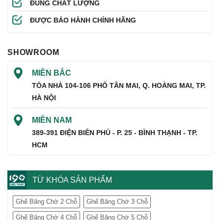
ĐÚNG CHẤT LƯỢNG
ĐƯỢC BẢO HÀNH CHÍNH HÃNG
SHOWROOM
MIỀN BẮC
TÒA NHÀ 104-106 PHỐ TÂN MAI, Q. HOÀNG MAI, TP.
HÀ NỘI
MIỀN NAM
389-391 ĐIỆN BIÊN PHỦ - P. 25 - BÌNH THẠNH - TP.
HCM
TỪ KHÓA SẢN PHẨM
Ghế Băng Chờ 2 Chỗ
Ghế Băng Chờ 3 Chỗ
Ghế Băng Chờ 4 Chỗ
Ghế Băng Chờ 5 Chỗ