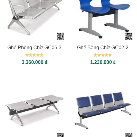
Ghế Phòng Chờ GC06-3
Ghế Băng Chờ GC02-2
Được xếp
Được xếp
3.360.000
₫
1.230.000
₫
hạng
5
5
hạng
5
5
sao
sao