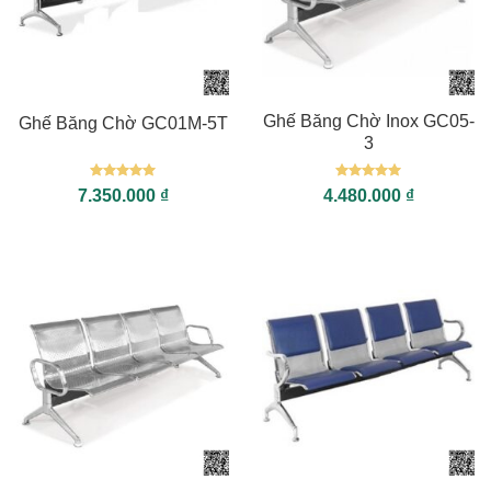
Ghế Băng Chờ Inox GC05-
Ghế Băng Chờ GC01M-5T
3
Được xếp
Được xếp
7.350.000
₫
4.480.000
₫
hạng
5
5
hạng
5
5
sao
sao