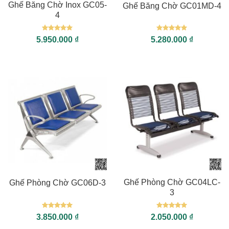
Ghế Băng Chờ Inox GC05-
Ghế Băng Chờ GC01MD-4
4
Được xếp
Được xếp
5.950.000
₫
5.280.000
₫
hạng
5
5
hạng
5
5
sao
sao
Ghế Phòng Chờ GC04LC-
Ghế Phòng Chờ GC06D-3
3
Được xếp
Được xếp
3.850.000
₫
2.050.000
₫
hạng
5
5
hạng
5
5
sao
sao