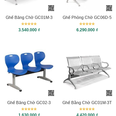
Ghế Băng Chờ GC01M-3
Ghế Phòng Chờ GC06D-5
Được xếp
Được xếp
3.540.000
₫
6.290.000
₫
hạng
5
5
hạng
5
5
sao
sao
Ghế Băng Chờ GC02-3
Ghế Bằng Chờ GC01M-3T
Được xếp
Được xếp
1.630.000
₫
4.420.000
₫