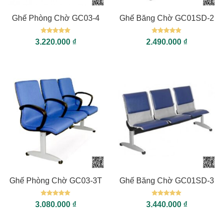
Ghế Phòng Chờ GC03-4
Ghế Băng Chờ GC01SD-2
Được xếp
Được xếp
3.220.000
₫
2.490.000
₫
hạng
5
5
hạng
5
5
sao
sao
Ghế Phòng Chờ GC03-3T
Ghế Băng Chờ GC01SD-3
Được xếp
Được xếp
3.080.000
₫
3.440.000
₫
hạng
5
5
hạng
5
5
sao
sao