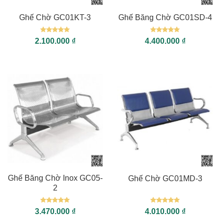
Ghế Chờ GC01KT-3
Ghế Băng Chờ GC01SD-4
Được xếp
Được xếp
2.100.000
₫
4.400.000
₫
hạng
5
5
hạng
5
5
sao
sao
Ghế Băng Chờ Inox GC05-
Ghế Chờ GC01MD-3
2
Được xếp
Được xếp
3.470.000
₫
4.010.000
₫
hạng
5
5
hạng
5
5