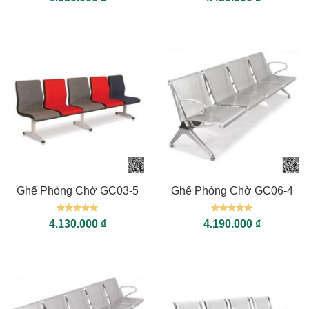
hạng
5
5
hạng
5
5
sao
sao
Ghế Phòng Chờ GC03-5
Ghế Phòng Chờ GC06-4
Được xếp
Được xếp
4.130.000
₫
4.190.000
₫
hạng
5
5
hạng
5
5
sao
sao