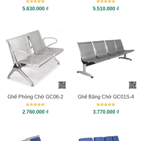
Được xếp
Được xếp
5.630.000
₫
5.510.000
₫
hạng
5
5
hạng
5
5
sao
sao
Ghế Phòng Chờ GC06-2
Ghế Băng Chờ GC01S-4
Được xếp
Được xếp
2.760.000
₫
3.770.000
₫
hạng
5
5
hạng
5
5
sao
sao