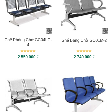
Ghế Phòng Chờ GC04LC-
Ghế Băng Chờ GC01M-2
4
Được xếp
Được xếp
2.550.000
₫
2.740.000
₫
hạng
5
5
hạng
5
5
sao
sao