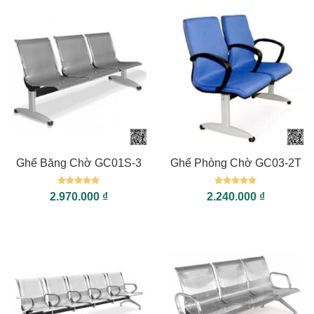
Ghế Băng Chờ GC01S-3
Ghế Phòng Chờ GC03-2T
Được xếp
Được xếp
2.970.000
₫
2.240.000
₫
hạng
5
5
hạng
5
5
sao
sao