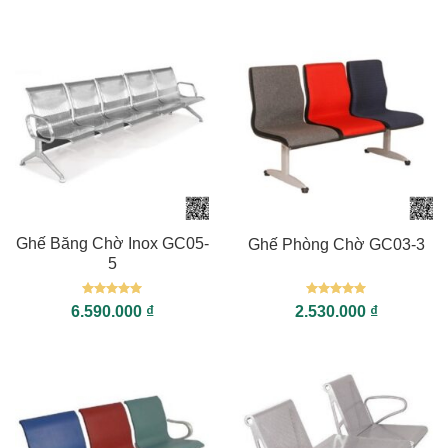
Ghế Băng Chờ Inox GC05-
Ghế Phòng Chờ GC03-3
5
Được xếp
Được xếp
6.590.000
₫
2.530.000
₫
hạng
5
5
hạng
5
5
sao
sao