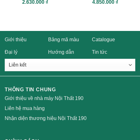
Được xếp
Được xếp
2.630.000
₫
4.850.000
₫
hạng
5
5
hạng
5
5
sao
sao
Giới thiệu
Bảng mã màu
Catalogue
Đại lý
Hướng dẫn
Tin tức
THÔNG TIN CHUNG
Giới thiệu về nhà máy Nội Thất 190
Liên hệ mua hàng
Nhận diện thương hiệu Nội Thất 190