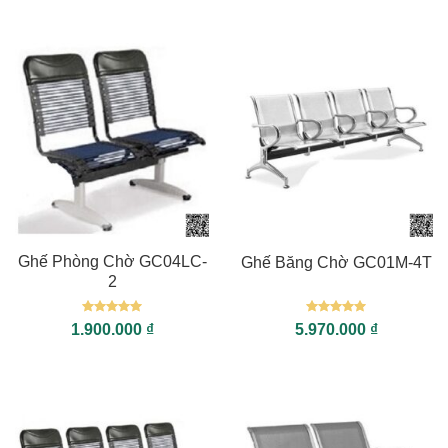
sao
sao
Ghế Phòng Chờ GC04LC-
Ghế Băng Chờ GC01M-4T
2
Được xếp
Được xếp
1.900.000
₫
5.970.000
₫
hạng
5
5
hạng
5
5
sao
sao