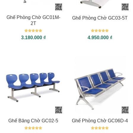
Ghế Phòng Chờ GC01M-
Ghế Phòng Chờ GC03-5T
2T
Được xếp
Được xếp
3.180.000
₫
4.950.000
₫
hạng
5
5
hạng
5
5
sao
sao
Ghế Băng Chờ GC02-5
Ghế Phòng Chờ GC06D-4