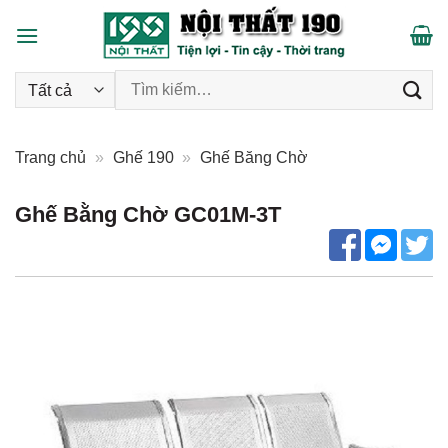
Skip
to
content
Tìm kiếm:
Trang chủ
»
Ghế 190
»
Ghế Băng Chờ
Ghế Bằng Chờ GC01M-3T