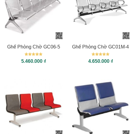
Ghế Phòng Chờ GC06-5
Ghế Phòng Chờ GC01M-4
Được xếp
Được xếp
5.460.000
₫
4.650.000
₫
hạng
5
5
hạng
5
5
sao
sao