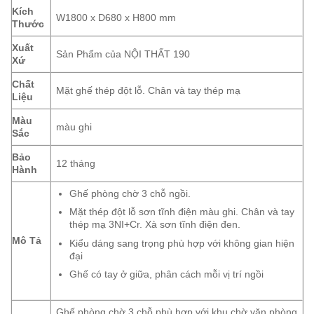
Kích
W1800 x D680 x H800 mm
Thước
Xuất
Sản Phẩm của NỘI THẤT 190
Xứ
Chất
Mặt ghế thép đột lỗ. Chân và tay thép mạ
Liệu
Màu
màu ghi
Sắc
Bảo
12 tháng
Hành
Ghế phòng chờ 3 chỗ ngồi.
Mặt thép đột lỗ sơn tĩnh điện màu ghi. Chân và tay
thép mạ 3NI+Cr. Xà sơn tĩnh điện đen.
Mô Tả
Kiểu dáng sang trọng phù hợp với không gian hiện
đại
Ghế có tay ở giữa, phân cách mỗi vị trí ngồi
Ghế phòng chờ 3 chỗ phù hợp với khu chờ văn phòng,