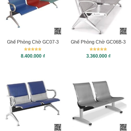
Ghế Phòng Chờ GC07-3
Ghế Phòng Chờ GC06B-3
Được xếp
Được xếp
8.400.000
₫
3.360.000
₫
hạng
5
5
hạng
5
5
sao
sao