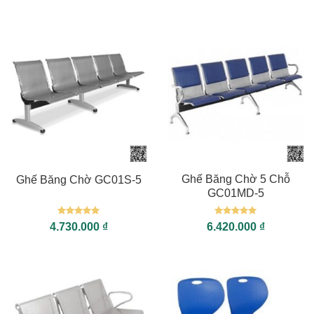
Ghế Băng Chờ 5 Chỗ
Ghế Băng Chờ GC01S-5
GC01MD-5
Được xếp
Được xếp
4.730.000
₫
6.420.000
₫
hạng
5
5
hạng
5
5
sao
sao