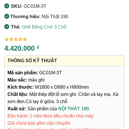
SKU:
GC01M-3T
Thương hiệu:
Nội Thất 190
Thẻ:
Ghế Băng Chờ 3 Chỗ
5
9
trên 5
4.420.000
₫
dựa trên
đánh giá
THÔNG SỐ KỸ THUẬT
Mã sản phẩm:
GC01M-3T
Màu sắc:
màu ghi
Kích thước:
W1800 x D680 x H800mm
Chất liệu:
Mặt thép đột lỗ sơn ghi. Chân và tay mạ. Xà
sơn đen.Có tay ở giữa. 3 chỗ
Xuất xứ:
Sản phẩm của
NỘI THẤT 190
Bảo hành: 1 năm theo tiêu chuẩn nhà máy
Giá chưa bao gồm vận chuyển