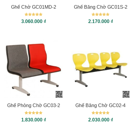
Ghế Chờ GC01MD-2
Ghế Băng Chờ GC01S-2
Được xếp
Được xếp
3.060.000
₫
2.170.000
₫
hạng
5
5
hạng
5
5
sao
sao
Ghế Phòng Chờ GC03-2
Ghế Băng Chờ GC02-4
Được xếp
Được xếp
1.830.000
₫
2.030.000
₫
hạng
5
5
hạng
5
5
sao
sao