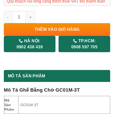
Quý khách vui lòng cộng thêm thuế VAT khi thanh toán
Ghế Bằng Chờ GC01M-3T số lượng
THÊM VÀO GIỎ HÀNG
HÀ NỘI:
TP.HCM:
0902 438 438
0908 597 705
MÔ TẢ SẢN PHẨM
Mô Tả
Ghế Bằng Chờ GC01M-3T
Mã
Sản
GC01M-3T
Phẩm