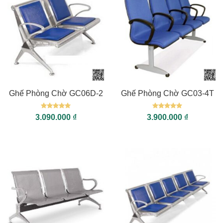
Ghế Phòng Chờ GC06D-2
Ghế Phòng Chờ GC03-4T
Được xếp
Được xếp
3.090.000
₫
3.900.000
₫
hạng
5
5
hạng
5
5
sao
sao