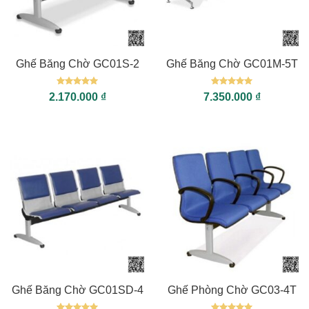
Ghế Băng Chờ GC01S-2
Ghế Băng Chờ GC01M-5T
Được xếp
Được xếp
2.170.000
₫
7.350.000
₫
hạng
5
5
hạng
5
5
sao
sao
Ghế Băng Chờ GC01SD-4
Ghế Phòng Chờ GC03-4T