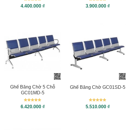
Được xếp
Được xếp
4.400.000
₫
3.900.000
₫
hạng
5
5
hạng
5
5
sao
sao
Ghế Băng Chờ 5 Chỗ
Ghế Băng Chờ GC01SD-5
GC01MD-5
Được xếp
Được xếp
6.420.000
₫
5.510.000
₫
hạng
5
5
hạng
5
5
sao
sao