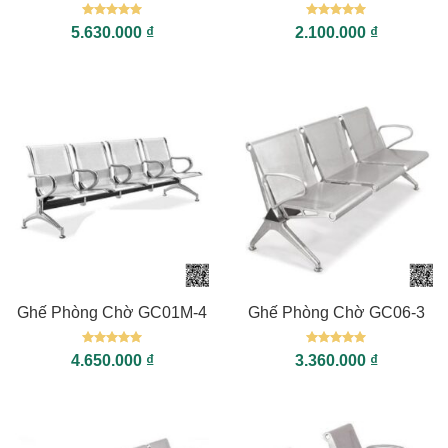
Được xếp
Được xếp
5.630.000
₫
2.100.000
₫
hạng
5
5
hạng
5
5
sao
sao
Ghế Phòng Chờ GC01M-4
Ghế Phòng Chờ GC06-3
Được xếp
Được xếp
4.650.000
₫
3.360.000
₫
hạng
5
5
hạng
5
5
sao
sao