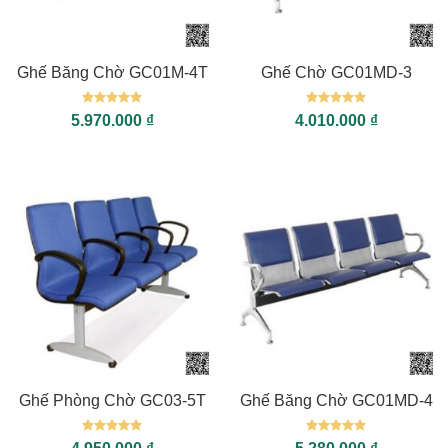
Ghế Băng Chờ GC01M-4T
Ghế Chờ GC01MD-3
Được xếp
Được xếp
5.970.000
₫
4.010.000
₫
hạng
5
5
hạng
5
5
sao
sao
Ghế Phòng Chờ GC03-5T
Ghế Băng Chờ GC01MD-4
Được xếp
Được xếp