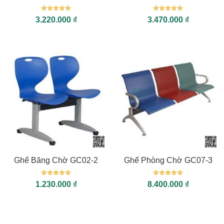
Được xếp
Được xếp
3.220.000
₫
3.470.000
₫
hạng
5
5
hạng
5
5
sao
sao
Ghế Băng Chờ GC02-2
Ghế Phòng Chờ GC07-3
Được xếp
Được xếp
1.230.000
₫
8.400.000
₫
hạng
5
5
hạng
5
5
sao
sao