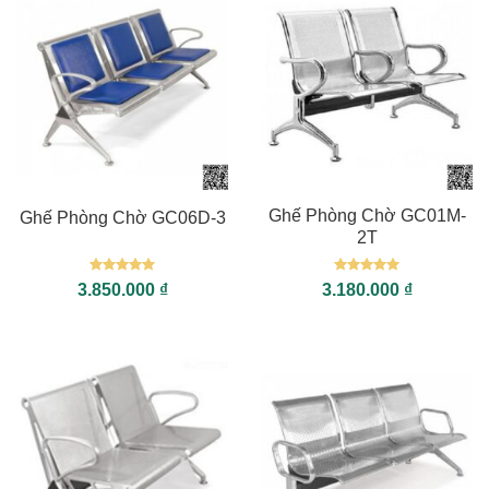
Ghế Phòng Chờ GC01M-
Ghế Phòng Chờ GC06D-3
2T
Được xếp
Được xếp
3.850.000
₫
3.180.000
₫
hạng
5
5
hạng
5
5
sao
sao