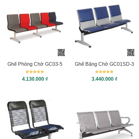
Ghế Phòng Chờ GC03-5
Ghế Băng Chờ GC01SD-3
Được xếp
Được xếp
4.130.000
₫
3.440.000
₫
hạng
5
5
hạng
5
5
sao
sao