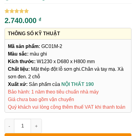
5
10
trên 5
2.740.000
₫
dựa trên
đánh giá
THÔNG SỐ KỸ THUẬT
Mã sản phẩm:
GC01M-2
Màu sắc:
màu ghi
Kích thước:
W1230 x D680 x H800 mm
Chất liệu:
Mặt thép đột lỗ sơn ghi.Chân và tay mạ. Xà
sơn đen. 2 chỗ
Xuất xứ:
Sản phẩm của
NỘI THẤT 190
Bảo hành: 1 năm theo tiêu chuẩn nhà máy
Giá chưa bao gồm vận chuyển
Quý khách vui lòng cộng thêm thuế VAT khi thanh toán
Ghế Băng Chờ GC01M-2 số lượng