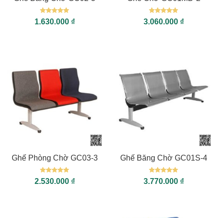
Được xếp
Được xếp
1.630.000
₫
3.060.000
₫
hạng
5
5
hạng
5
5
sao
sao
Ghế Phòng Chờ GC03-3
Ghế Băng Chờ GC01S-4
Được xếp
Được xếp
2.530.000
₫
3.770.000
₫
hạng
5
5
hạng
5
5
sao
sao