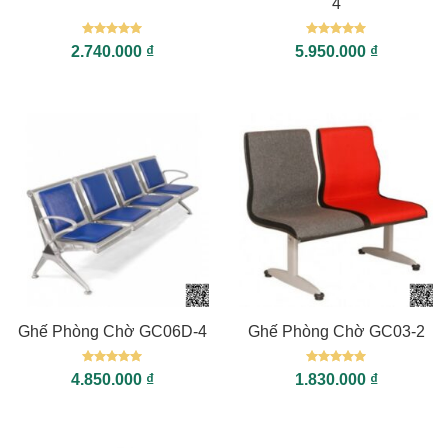
4
Được xếp
Được xếp
2.740.000
₫
5.950.000
₫
hạng
5
5
hạng
5
5
sao
sao
Ghế Phòng Chờ GC06D-4
Ghế Phòng Chờ GC03-2
Được xếp
Được xếp
4.850.000
₫
1.830.000
₫
hạng
5
5
hạng
5
5
sao
sao