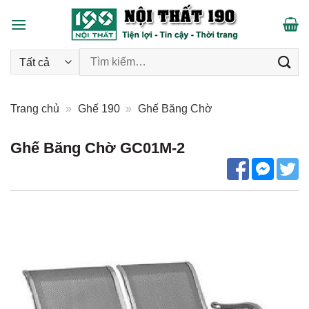
Skip
to
content
Tìm kiếm:
Trang chủ
»
Ghế 190
»
Ghế Băng Chờ
Ghế Băng Chờ GC01M-2