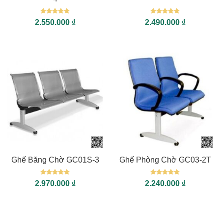
Được xếp
Được xếp
2.550.000
₫
2.490.000
₫
hạng
5
5
hạng
5
5
sao
sao
Ghế Băng Chờ GC01S-3
Ghế Phòng Chờ GC03-2T
Được xếp
Được xếp
2.970.000
₫
2.240.000
₫
hạng
5
5
hạng
5
5
sao
sao