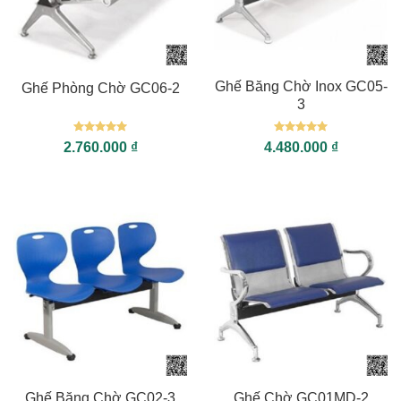
Ghế Băng Chờ Inox GC05-
Ghế Phòng Chờ GC06-2
3
Được xếp
Được xếp
2.760.000
₫
4.480.000
₫
hạng
5
5
hạng
5
5
sao
sao
Ghế Băng Chờ GC02-3
Ghế Chờ GC01MD-2