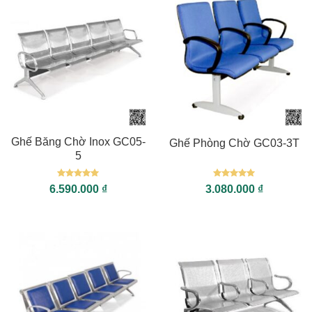
Ghế Băng Chờ Inox GC05-
Ghế Phòng Chờ GC03-3T
5
Được xếp
Được xếp
6.590.000
₫
3.080.000
₫
hạng
5
5
hạng
5
5
sao
sao