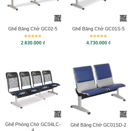
Ghế Băng Chờ GC02-5
Ghế Băng Chờ GC01S-5
Được xếp
Được xếp
2.630.000
₫
4.730.000
₫
hạng
5
5
hạng
5
5
sao
sao
Ghế Phòng Chờ GC04LC-
Ghế Băng Chờ GC01SD-2
4