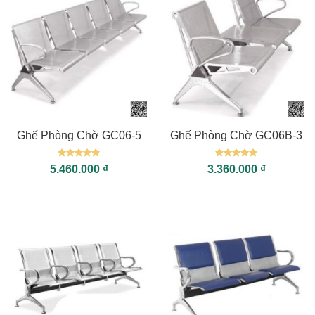
Ghế Phòng Chờ GC06-5
Ghế Phòng Chờ GC06B-3
Được xếp
Được xếp
5.460.000
₫
3.360.000
₫
hạng
5
5
hạng
5
5
sao
sao