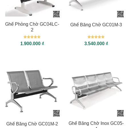
Ghế Phòng Chờ GC04LC-
Ghế Băng Chờ GC01M-3
2
Được xếp
Được xếp
1.900.000
₫
3.540.000
₫
hạng
5
5
hạng
5
5
sao
sao
Ghế Băng Chờ Inox GC05-
Ghế Băng Chờ GC01M-2