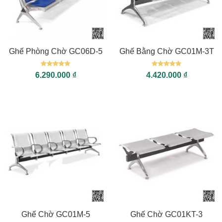
Ghế Phòng Chờ GC06D-5
Ghế Bằng Chờ GC01M-3T
Được xếp
Được xếp
6.290.000
₫
4.420.000
₫
hạng
5
5
hạng
5
5
sao
sao
Ghế Chờ GC01M-5
Ghế Chờ GC01KT-3