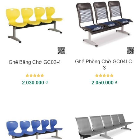
Ghế Phòng Chờ GC04LC-
Ghế Băng Chờ GC02-4
3
Được xếp
Được xếp
2.030.000
₫
2.050.000
₫
hạng
5
5
hạng
5
5
sao
sao