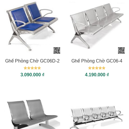
Ghế Phòng Chờ GC06D-2
Ghế Phòng Chờ GC06-4
Được xếp
Được xếp
3.090.000
₫
4.190.000
₫
hạng
5
5
hạng
5
5
sao
sao