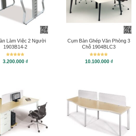
+
àn Làm Việc 2 Người
Cụm Bàn Ghép Văn Phòng 3
1903B14-2
Chỗ 1904BLC3
Được xếp
Được xếp
3.200.000
₫
10.100.000
₫
hạng
5
5
hạng
5
5
sao
sao