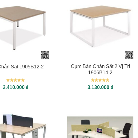
+
Cụm Bàn Chân Sắt 2 Vị Trí
Chân Săt 1905B12-2
1906B14-2
Được xếp
Được xếp
2.410.000
₫
3.130.000
₫
hạng
5
5
hạng
5
5
sao
sao