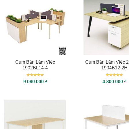
+
+
Cụm Bàn Làm Việc
Cụm Bàn Làm Việc 2
1902BL14-4
1904B12-2H
Được xếp
Được xếp
9.080.000
₫
4.800.000
₫
hạng
5
5
hạng
5
5
sao
sao