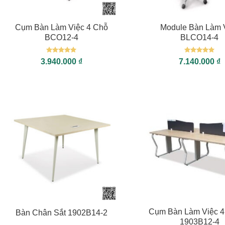
+
+
Cụm Bàn Làm Việc 4 Chỗ
Module Bàn Làm 
BCO12-4
BLCO14-4
Được xếp
Được xếp
3.940.000
₫
7.140.000
₫
hạng
5
5
hạng
5
5
sao
sao
+
+
Cụm Bàn Làm Việc 4
Bàn Chân Sắt 1902B14-2
1903B12-4