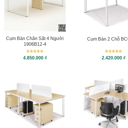
+
+
Cụm Bàn Chân Sắt 4 Người
Cụm Bàn 2 Chỗ BC
1906B12-4
Được xếp
Được xếp
4.850.000
₫
2.420.000
₫
hạng
5
5
hạng
5
5
sao
sao