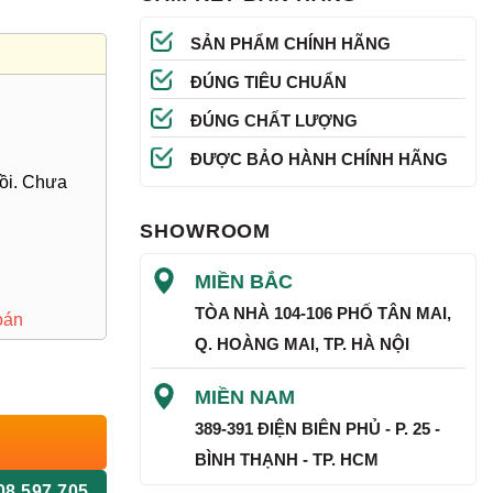
SẢN PHẨM CHÍNH HÃNG
ĐÚNG TIÊU CHUẨN
ĐÚNG CHẤT LƯỢNG
ĐƯỢC BẢO HÀNH CHÍNH HÃNG
ồi. Chưa
SHOWROOM
MIỀN BẮC
TÒA NHÀ 104-106 PHỐ TÂN MAI,
oán
Q. HOÀNG MAI, TP. HÀ NỘI
MIỀN NAM
389-391 ĐIỆN BIÊN PHỦ - P. 25 -
BÌNH THẠNH - TP. HCM
08 597 705