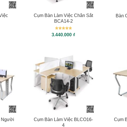
+
+
Việc
Cụm Bàn Làm Việc Chân Sắt
Bàn 
BCA14-2
Được xếp
3.440.000
₫
hạng
5
5
sao
+
+
 Người
Cụm Bàn Làm Việc BLCO16-
Cụm B
4