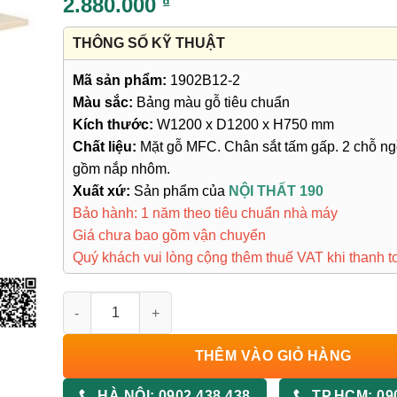
2.880.000
₫
THÔNG SỐ KỸ THUẬT
Mã sản phẩm:
1902B12-2
Màu sắc:
Bảng màu gỗ tiêu chuẩn
Kích thước:
W1200 x D1200 x H750 mm
Chất liệu:
Mặt gỗ MFC. Chân sắt tấm gấp. 2 chỗ ng
gồm nắp nhôm.
Xuất xứ:
Sản phẩm của
NỘI THẤT 190
Bảo hành: 1 năm theo tiêu chuẩn nhà máy
Giá chưa bao gồm vận chuyển
Quý khách vui lòng cộng thêm thuế VAT khi thanh t
Bàn Chân Sắt Tấm Gấp 1902B12-2 số lượng
THÊM VÀO GIỎ HÀNG
HÀ NỘI:
0902 438 438
TP.HCM:
09