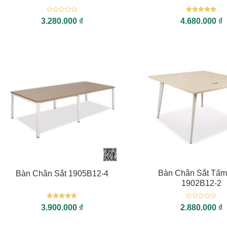
Được
Được xếp
3.280.000
₫
4.680.000
₫
xếp
hạng
5
5
hạng
sao
0
5
sao
+
+
Bàn Chân Sắt Tấ
Bàn Chân Sắt 1905B12-4
1902B12-2
Được xếp
Được
3.900.000
₫
2.880.000
₫
hạng
5
5
xếp
sao
hạng
0