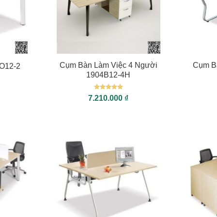
+
+
Cụm Bàn Làm Việc 4 Người
Cụm B
O12-2
1904B12-4H
Được xếp
7.210.000
₫
hạng
5
5
sao