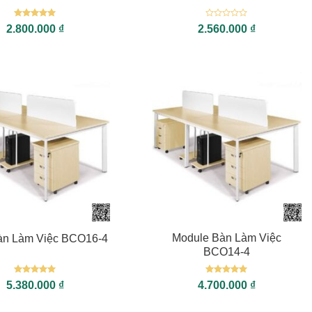
Được xếp
Được
2.800.000
₫
2.560.000
₫
hạng
5
5
xếp
sao
hạng
0
5
sao
+
Module Bàn Làm Việc
n Làm Việc BCO16-4
BCO14-4
Được xếp
Được xếp
5.380.000
₫
4.700.000
₫
hạng
5
5
hạng
5
5
sao
sao