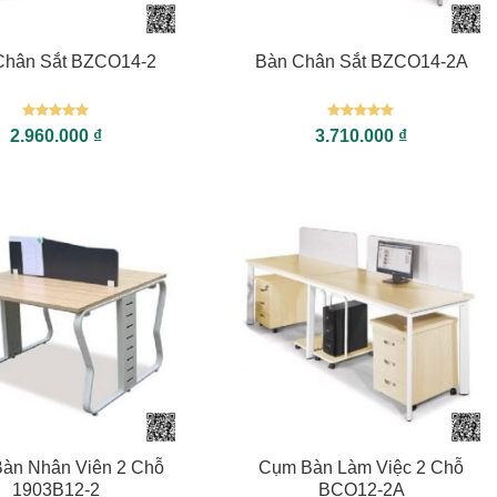
+
Chân Sắt BZCO14-2
Bàn Chân Sắt BZCO14-2A
Được xếp
Được xếp
2.960.000
₫
3.710.000
₫
hạng
5
5
hạng
5
5
sao
sao
+
àn Nhân Viên 2 Chỗ
Cụm Bàn Làm Việc 2 Chỗ
1903B12-2
BCO12-2A