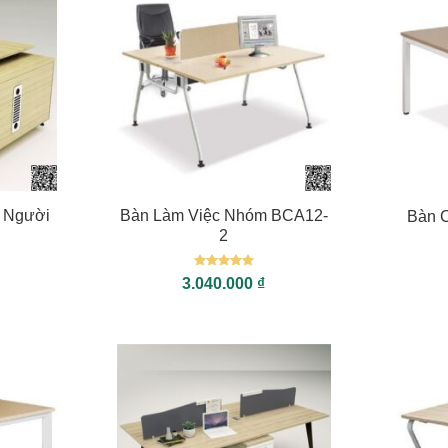
+
+
 Người
Bàn Làm Việc Nhóm BCA12-
Bàn 
2
Được xếp
3.040.000
₫
hạng
5
5
sao