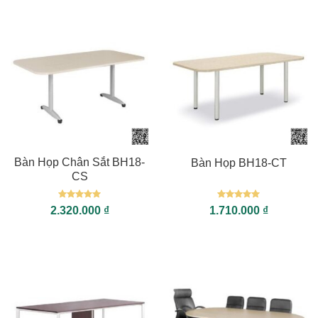
Bàn Họp Chân Sắt BH18-
Bàn Họp BH18-CT
CS
Được xếp
Được xếp
2.320.000
₫
1.710.000
₫
hạng
5
5
hạng
5
5
sao
sao