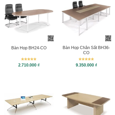
Bàn Họp Chân Sắt BH36-
Bàn Họp BH24-CO
CO
Được xếp
Được xếp
2.710.000
₫
9.350.000
₫
hạng
5
5
hạng
5
5
sao
sao