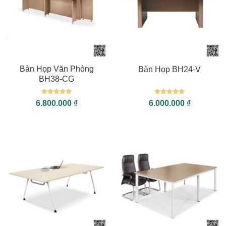
Bàn Họp Văn Phòng
Bàn Họp BH24-V
BH38-CG
Được xếp
Được xếp
6.800.000
₫
6.000.000
₫
hạng
5
5
hạng
5
5
sao
sao