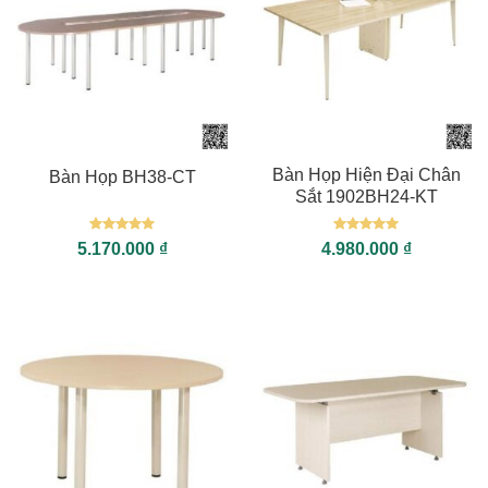
Bàn Họp Hiện Đại Chân
Bàn Họp BH38-CT
Sắt 1902BH24-KT
Được xếp
Được xếp
5.170.000
₫
4.980.000
₫
hạng
5
5
hạng
5
5
sao
sao