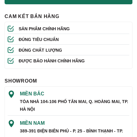
CAM KẾT BÁN HÀNG
SẢN PHẨM CHÍNH HÃNG
ĐÚNG TIÊU CHUẨN
ĐÚNG CHẤT LƯỢNG
ĐƯỢC BẢO HÀNH CHÍNH HÃNG
SHOWROOM
MIỀN BẮC
TÒA NHÀ 104-106 PHỐ TÂN MAI, Q. HOÀNG MAI, TP.
HÀ NỘI
MIỀN NAM
389-391 ĐIỆN BIÊN PHỦ - P. 25 - BÌNH THẠNH - TP.