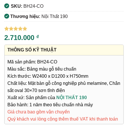
SKU:
BH24-CO
Thương hiệu:
Nội Thất 190
5
1
trên 5
2.710.000
₫
dựa trên
đánh giá
THÔNG SỐ KỸ THUẬT
Mã sản phẩm: BH24-CO
Màu sắc: Bảng màu gỗ tiêu chuẩn
Kích thước: W2400 x D1200 x H750mm
Chất liệu: Mặt bàn gỗ công nghiệp phủ melamine, Chân
sắt oval 30×70 sơn tĩnh điện
Xuất xứ: Sản phẩm của
NỘI THẤT 190
Bảo hành: 1 năm theo tiêu chuẩn nhà máy
Giá chưa bao gồm vận chuyển
Quý khách vui lòng cộng thêm thuế VAT khi thanh toán