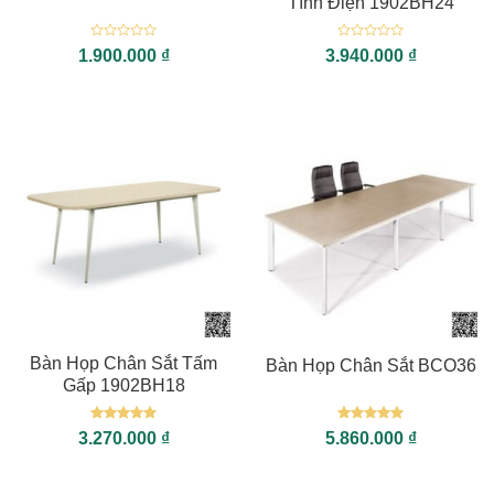
Tĩnh Điện 1902BH24
Được
Được
1.900.000
₫
3.940.000
₫
xếp
xếp
hạng
hạng
0
0
5
5
sao
sao
Bàn Họp Chân Sắt Tấm
Bàn Họp Chân Sắt BCO36
Gấp 1902BH18
Được xếp
Được xếp
3.270.000
₫
5.860.000
₫
hạng
5
5
hạng
5
5
sao
sao