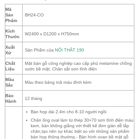
Mã
Sản
BH24-CO
Phẩm
Kích
W2400 x D1200 x H750mm
Thước
Xuất
Sản Phẩm của
NỘI THẤT 190
Xứ
Chất
Mặt bàn gỗ công nghiệp cao cấp phủ melamine chồng
Liệu
xước bề mặt, Chân sắt sơn tĩnh điện
Màu
Màu theo bảng mã màu đính kèm
Sắc
Bảo
12 tháng
Hành
Bàn họp dài 2,4m cho 8-10 người ngồi
Chân ống oval làm từ thép 30×70 sơn tĩnh điện màu
kem, bàn không giằng với thiết kế đơn giản dễ lắp
chân,tạo nên sự khác biệt so với những sản phẩm
bàn họp thông thường.- Bàn hình ovan bề mặt gỗ