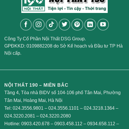
Công Ty Cổ Phần Nội Thất DSG Group.
GPĐKKD: 0109882208 do Sở Kế hoạch và Đầu tư TP Hà
Nội cấp.
NỘI THẤT 190 – MIỀN BẮC
Tầng 4, Tòa nhà BIDV số 104-106 phố Tân Mai, Phường
Tân Mai, Hoàng Mai, Hà Nội
Tel:
024.3556.9801
–
024.3556.1101
–
024.3218.1364
–
024.3220.2081
–
024.3220.2080
Hotline:
0903.420.678
–
0903.458.112
–
0934.658.112
–