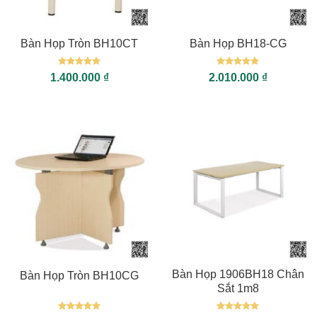
Bàn Họp Tròn BH10CT
Bàn Họp BH18-CG
Được xếp
Được xếp
1.400.000
₫
2.010.000
₫
hạng
5
5
hạng
5
5
sao
sao
Bàn Họp 1906BH18 Chân
Bàn Họp Tròn BH10CG
Sắt 1m8