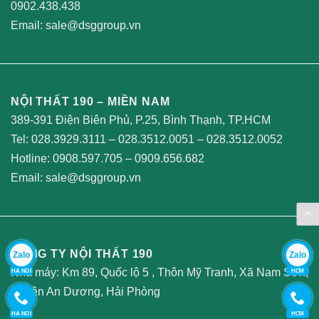
0902.438.438
Email:
sale@dsggroup.vn
NỘI THẤT 190 – MIỀN NAM
389-391 Điện Biên Phủ, P.25, Bình Thạnh, TP.HCM
Tel:
028.3929.3111
–
028.3512.0051
–
028.3512.0052
Hotline:
0908.597.705
–
0909.656.682
Email:
sale@dsggroup.vn
CÔNG TY NỘI THẤT 190
Zalo
Zalo
Nhà máy: Km 89, Quốc lộ 5 , Thôn Mỹ Tranh, Xã Nam Sơn,
HA NOI
HCM
Huyện An Dương, Hải Phòng
HA NOI
HCM