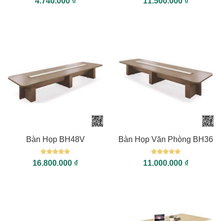
4.740.000
₫
11.500.000
₫
hạng
5
5
hạng
5
5
sao
sao
Bàn Họp BH48V
Bàn Họp Văn Phòng BH36
Được xếp
Được xếp
16.800.000
₫
11.000.000
₫
hạng
5
5
hạng
5
5
sao
sao