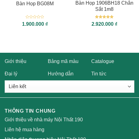
Bàn Họp 1906BH18 Chân
Bàn Họp BG08M
Sắt 1m8
Được
Được xếp
1.900.000
₫
2.920.000
₫
xếp
hạng
5
5
hạng
sao
0
5
sao
Giới thiệu
Bảng mã màu
Catalogue
Đại lý
Hướng dẫn
Tin tức
THÔNG TIN CHUNG
Giới thiệu về nhà máy Nội Thất 190
Liên hệ mua hàng