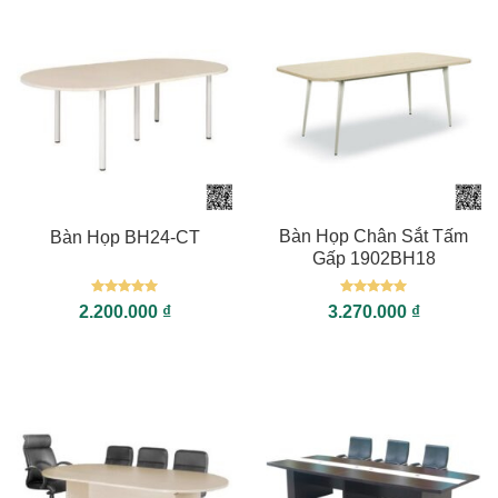
Bàn Họp Chân Sắt Tấm
Bàn Họp BH24-CT
Gấp 1902BH18
Được xếp
Được xếp
2.200.000
₫
3.270.000
₫
hạng
5
5
hạng
5
5
sao
sao