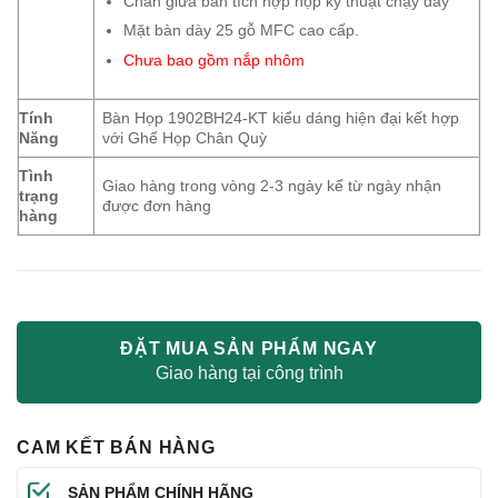
Chân giữa bàn tích hợp hộp kỹ thuật chạy dây
Mặt bàn dày 25 gỗ MFC cao cấp.
Chưa bao gồm nắp nhôm
Tính
Bàn Họp 1902BH24-KT kiểu dáng hiện đại kết hợp
Năng
với Ghế Họp Chân Quỳ
Tình
Giao hàng trong vòng 2-3 ngày kể từ ngày nhận
trạng
được đơn hàng
hàng
ĐẶT MUA SẢN PHẨM NGAY
Giao hàng tại công trình
CAM KẾT BÁN HÀNG
SẢN PHẨM CHÍNH HÃNG