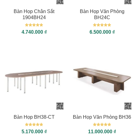
Bàn Họp Chân Sắt
Bàn Họp Văn Phòng
1904BH24
BH24C
Được xếp
Được xếp
4.740.000
₫
6.500.000
₫
hạng
5
5
hạng
5
5
sao
sao
Bàn Họp BH38-CT
Bàn Họp Văn Phòng BH36
Được xếp
Được xếp
5.170.000
₫
11.000.000
₫
hạng
5
5
hạng
5
5