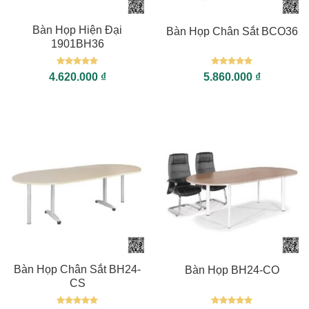
Bàn Họp Hiện Đại
Bàn Họp Chân Sắt BCO36
1901BH36
Được xếp
Được xếp
4.620.000
₫
5.860.000
₫
hạng
5
5
hạng
5
5
sao
sao
Bàn Họp Chân Sắt BH24-
Bàn Họp BH24-CO
CS