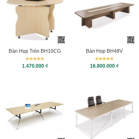
Bàn Họp Tròn BH10CG
Bàn Họp BH48V
Được xếp
Được xếp
1.470.000
₫
16.800.000
₫
hạng
5
5
hạng
5
5
sao
sao