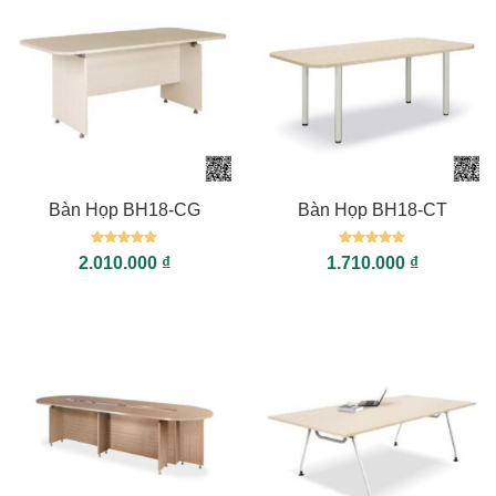
Bàn Họp BH18-CG
Bàn Họp BH18-CT
Được xếp
Được xếp
2.010.000
₫
1.710.000
₫
hạng
5
5
hạng
5
5
sao
sao