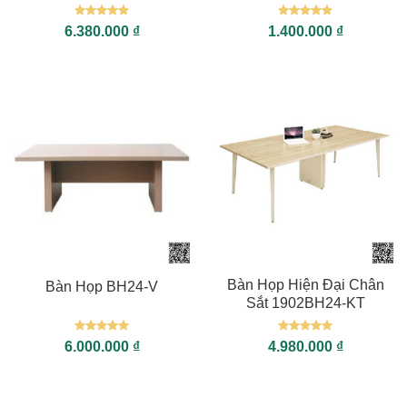
Được xếp
Được xếp
6.380.000
₫
1.400.000
₫
hạng
5
5
hạng
5
5
sao
sao
Bàn Họp Hiện Đại Chân
Bàn Họp BH24-V
Sắt 1902BH24-KT
Được xếp
Được xếp
6.000.000
₫
4.980.000
₫
hạng
5
5
hạng
5
5
sao
sao