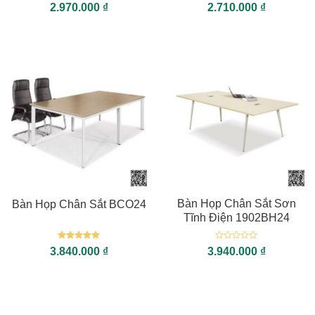
Được xếp
Được xếp
2.970.000
₫
2.710.000
₫
hạng
5
5
hạng
5
5
sao
sao
Bàn Họp Chân Sắt Sơn
Bàn Họp Chân Sắt BCO24
Tĩnh Điện 1902BH24
Được xếp
Được
3.840.000
₫
3.940.000
₫
hạng
5
5
xếp
sao
hạng
0
5
sao