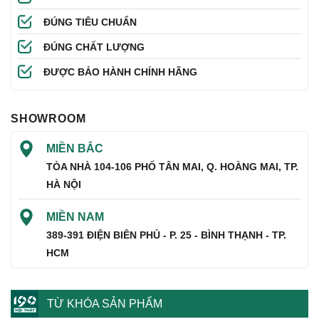
ĐÚNG TIÊU CHUẨN
ĐÚNG CHẤT LƯỢNG
ĐƯỢC BẢO HÀNH CHÍNH HÃNG
SHOWROOM
MIỀN BẮC
TÒA NHÀ 104-106 PHỐ TÂN MAI, Q. HOÀNG MAI, TP.
HÀ NỘI
MIỀN NAM
389-391 ĐIỆN BIÊN PHỦ - P. 25 - BÌNH THẠNH - TP.
HCM
TỪ KHÓA SẢN PHẨM