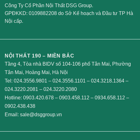
Công Ty Cổ Phần Nội Thất DSG Group.
GPĐKKD: 0109882208 do Sở Kế hoạch và Đầu tư TP Hà
Nội cấp.
NỘI THẤT 190 – MIỀN BẮC
Tầng 4, Tòa nhà BIDV số 104-106 phố Tân Mai, Phường
Tân Mai, Hoàng Mai, Hà Nội
Tel:
024.3556.9801
–
024.3556.1101
–
024.3218.1364
–
024.3220.2081
–
024.3220.2080
Hotline:
0903.420.678
–
0903.458.112
–
0934.658.112
–
0902.438.438
Email:
sale@dsggroup.vn