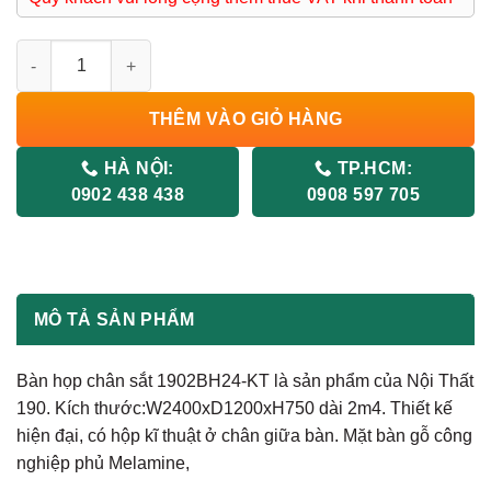
Bàn Họp Hiện Đại Chân Sắt 1902BH24-KT số lượng
THÊM VÀO GIỎ HÀNG
HÀ NỘI:
TP.HCM:
0902 438 438
0908 597 705
MÔ TẢ SẢN PHẨM
Bàn họp chân sắt 1902BH24-KT là sản phẩm của Nội Thất
190. Kích thước:W2400xD1200xH750 dài 2m4. Thiết kế
hiện đại, có hộp kĩ thuật ở chân giữa bàn. Mặt bàn gỗ công
nghiệp phủ Melamine,