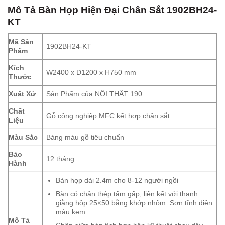
Mô Tả
Bàn Họp Hiện Đại Chân Sắt 1902BH24-
KT
Mã Sản
1902BH24-KT
Phẩm
Kích
W2400 x D1200 x H750 mm
Thước
Xuất Xứ
Sản Phẩm của NỘI THẤT 190
Chất
Gỗ công nghiệp MFC kết hợp chân sắt
Liệu
Màu Sắc
Bảng màu gỗ tiêu chuẩn
Bảo
12 tháng
Hành
Bàn họp dài 2.4m cho 8-12 người ngồi
Bàn có chân thép tấm gấp, liên kết với thanh
giằng hộp 25×50 bằng khớp nhôm. Sơn tĩnh điện
màu kem
Mô Tả