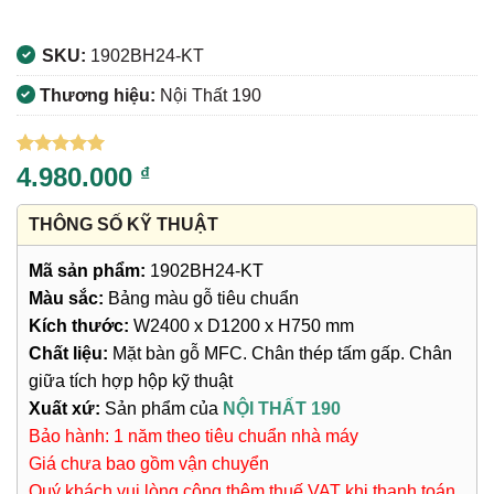
SKU:
1902BH24-KT
Thương hiệu:
Nội Thất 190
5
1
trên 5
4.980.000
₫
dựa trên
đánh giá
THÔNG SỐ KỸ THUẬT
Mã sản phẩm:
1902BH24-KT
Màu sắc:
Bảng màu gỗ tiêu chuẩn
Kích thước:
W2400 x D1200 x H750 mm
Chất liệu:
Mặt bàn gỗ MFC. Chân thép tấm gấp. Chân
giữa tích hợp hộp kỹ thuật
Xuất xứ:
Sản phẩm của
NỘI THẤT 190
Bảo hành: 1 năm theo tiêu chuẩn nhà máy
Giá chưa bao gồm vận chuyển
Quý khách vui lòng cộng thêm thuế VAT khi thanh toán