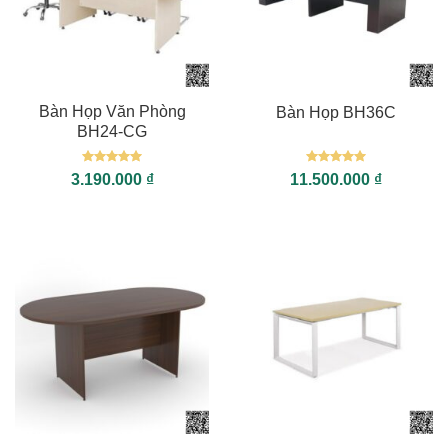
Bàn Họp Văn Phòng
Bàn Họp BH36C
BH24-CG
Được xếp
Được xếp
3.190.000
₫
11.500.000
₫
hạng
5
5
hạng
5
5
sao
sao