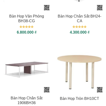
Bàn Họp Văn Phòng
Bàn Họp Chân Sắt BH24-
BH38-CG
CA
Được xếp
Được xếp
6.800.000
₫
4.300.000
₫
hạng
5
5
hạng
5
5
sao
sao
Bàn Họp Chân Sắt
Bàn Họp Tròn BH10CT
1906BH36