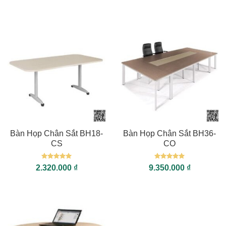
sao
sao
Bàn Họp Chân Sắt BH18-
Bàn Họp Chân Sắt BH36-
CS
CO
Được xếp
Được xếp
2.320.000
₫
9.350.000
₫
hạng
5
5
hạng
5
5
sao
sao