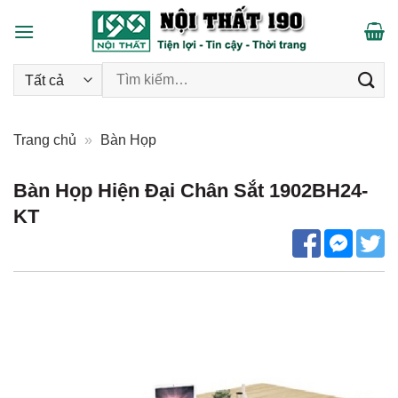
Skip
to
content
Tìm kiếm:
Trang chủ
»
Bàn Họp
Bàn Họp Hiện Đại Chân Sắt 1902BH24-
KT