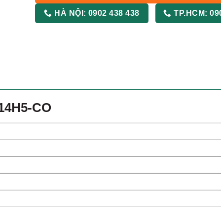
HÀ NỘI:
0902 438 438
TP.HCM:
09
T14H5-CO