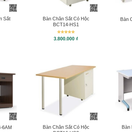
+
+
n Sắt
Bàn Chân Sắt Có Hộc
Bàn 
BCT14-HS1
Được xếp
3.800.000
₫
hạng
5
5
sao
+
+
Bàn Chân Sắt Có Hộc
Bàn 
3-6AM