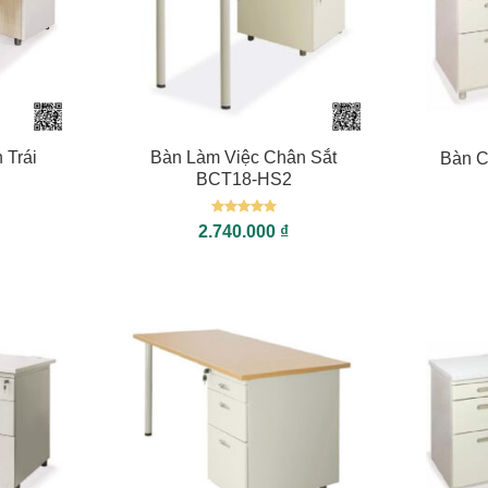
+
+
 Trái
Bàn Làm Việc Chân Sắt
Bàn C
BCT18-HS2
Được xếp
2.740.000
₫
hạng
5
5
sao