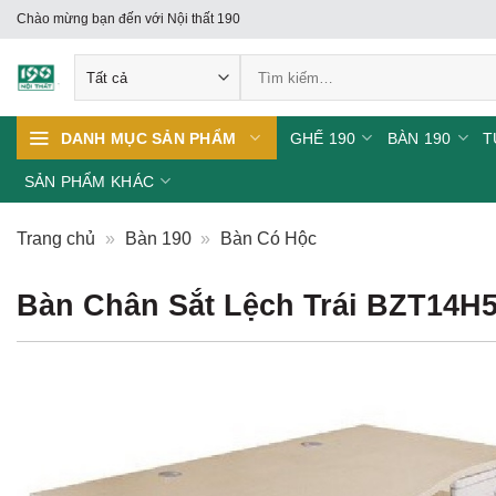
Skip
Chào mừng bạn đến với Nội thất 190
to
Tìm
content
kiếm:
GHẾ 190
BÀN 190
T
DANH MỤC SẢN PHẨM
SẢN PHẨM KHÁC
Trang chủ
»
Bàn 190
»
Bàn Có Hộc
Bàn Chân Sắt Lệch Trái BZT14H