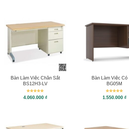
+
+
Bàn Làm Việc Chân Sắt
Bàn Làm Việc Có
BS12H3-LV
BG05M
Được xếp
Được xếp
4.060.000
₫
1.550.000
₫
hạng
5
5
hạng
5
5
sao
sao