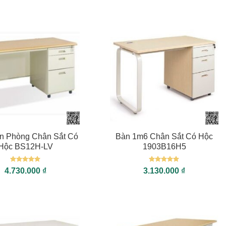
+
n Phòng Chân Sắt Có
Bàn 1m6 Chân Sắt Có Hộc
Hộc BS12H-LV
1903B16H5
Được xếp
Được xếp
4.730.000
₫
3.130.000
₫
hạng
5
5
hạng
5
5
sao
sao