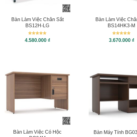
+
+
Bàn Làm Việc Chân Sắt
Bàn Làm Việc Châ
BS12H-LG
BS14HK3-M
Được xếp
Được xếp
4.580.000
₫
3.670.000
₫
hạng
5
5
hạng
5
5
sao
sao
+
+
Bàn Làm Việc Có Hộc
Bàn Máy Tính BG0