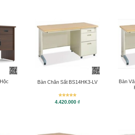
+
+
 Hộc
Bàn Vă
Bàn Chân Sắt BS14HK3-LV
Được xếp
4.420.000
₫
hạng
5
5
sao