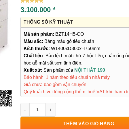
5
1
trên 5
3.100.000
₫
dựa trên
đánh giá
THÔNG SỐ KỸ THUẬT
Mã sản phẩm:
BZT14H5-CO
Màu sắc:
Bảng màu gỗ tiêu chuẩn
Kích thước:
W1400xD800xH750mm
Chất liệu:
Bàn lệch mặt chữ Z hộc liền, chân ống ô
hộc gỗ mặt sắt sơn tĩnh điện.
Xuất xứ:
Sản phẩm của
NỘI THẤT 190
Bảo hành: 1 năm theo tiêu chuẩn nhà máy
Giá chưa bao gồm vận chuyển
Quý khách vui lòng cộng thêm thuế VAT khi thanh t
Bàn Chân Sắt Lệch Trái BZT14H5-CO số lượng
THÊM VÀO GIỎ HÀNG