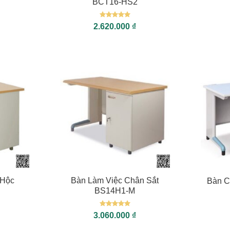
BCT16-HS2
Được xếp
2.620.000
₫
hạng
5
5
sao
+
+
 Hộc
Bàn Làm Việc Chân Sắt
Bàn C
BS14H1-M
Được xếp
3.060.000
₫
hạng
5
5
sao