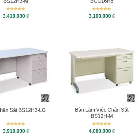
BS12H3-M
BCO16H5
Được xếp
Được xếp
3.410.000
₫
3.100.000
₫
hạng
5
5
hạng
5
5
sao
sao
+
Bàn Làm Việc Chân Sắt
hân Sắt BS12H3-LG
BS12H-M
Được xếp
Được xếp
3.910.000
₫
4.080.000
₫
hạng
5
5
hạng
5
5
sao
sao