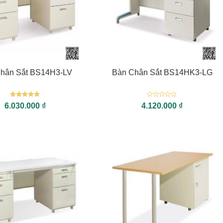
+
hân Sắt BS14H3-LV
Bàn Chân Sắt BS14HK3-LG
Được xếp
Được
6.030.000
₫
4.120.000
₫
hạng
5
5
xếp
sao
hạng
0
5
sao