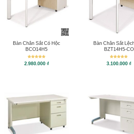
+
+
Bàn Chân Sắt Có Hộc
Bàn Chân Sắt Lệch
BCO14H5
BZT14H5-CO
Được xếp
Được xếp
2.980.000
₫
3.100.000
₫
hạng
5
5
hạng
5
5
sao
sao