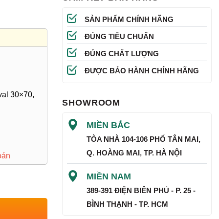
SẢN PHẨM CHÍNH HÃNG
ĐÚNG TIÊU CHUẨN
ĐÚNG CHẤT LƯỢNG
ĐƯỢC BẢO HÀNH CHÍNH HÃNG
val 30×70,
SHOWROOM
MIỀN BẮC
TÒA NHÀ 104-106 PHỐ TÂN MAI,
Q. HOÀNG MAI, TP. HÀ NỘI
oán
MIỀN NAM
389-391 ĐIỆN BIÊN PHỦ - P. 25 -
BÌNH THẠNH - TP. HCM