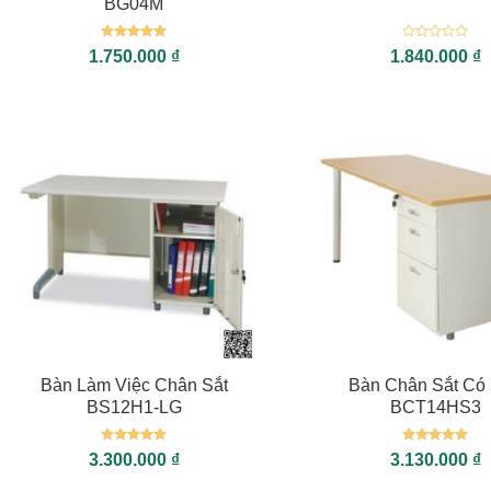
BG04M
Được xếp
Được
1.750.000
₫
1.840.000
₫
hạng
5
5
xếp
sao
hạng
0
5
sao
+
+
Bàn Làm Việc Chân Sắt
Bàn Chân Sắt Có
BS12H1-LG
BCT14HS3
Được xếp
Được xếp
3.300.000
₫
3.130.000
₫
hạng
5
5
hạng
5
5
sao
sao