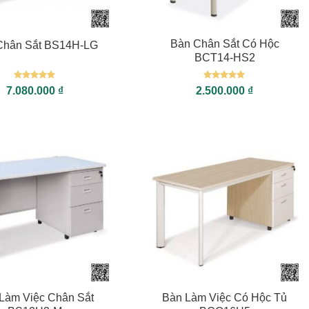
+
Bàn Chân Sắt Có Hộc
Chân Sắt BS14H-LG
BCT14-HS2
Được xếp
Được xếp
7.080.000
₫
2.500.000
₫
hạng
5
5
hạng
5
5
sao
sao
+
Làm Việc Chân Sắt
Bàn Làm Việc Có Hộc Tủ