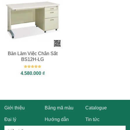
Bàn Làm Việc Chân Sắt
BS12H-LG
Được xếp
4.580.000
₫
hạng
5
5
sao
Giới thiệu
Bảng mã màu
Catalogue
Đại lý
Hướng dẫn
Tin tức