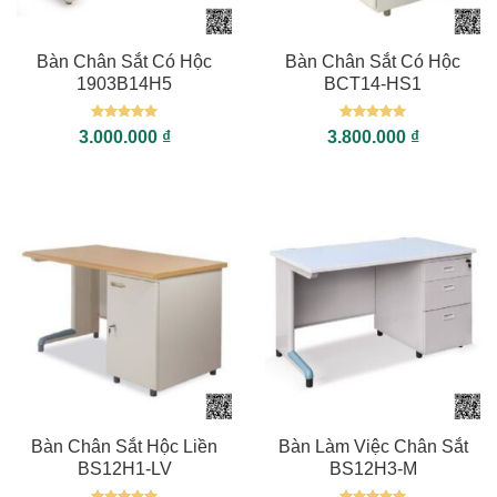
Bàn Chân Sắt Có Hộc
Bàn Chân Sắt Có Hộc
1903B14H5
BCT14-HS1
Được xếp
Được xếp
3.000.000
₫
3.800.000
₫
hạng
5
5
hạng
5
5
sao
sao
Bàn Chân Sắt Hộc Liền
Bàn Làm Việc Chân Sắt
BS12H1-LV
BS12H3-M