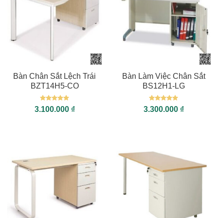
Bàn Chân Sắt Lệch Trái
Bàn Làm Việc Chân Sắt
BZT14H5-CO
BS12H1-LG
Được xếp
Được xếp
3.100.000
₫
3.300.000
₫
hạng
5
5
hạng
5
5
sao
sao