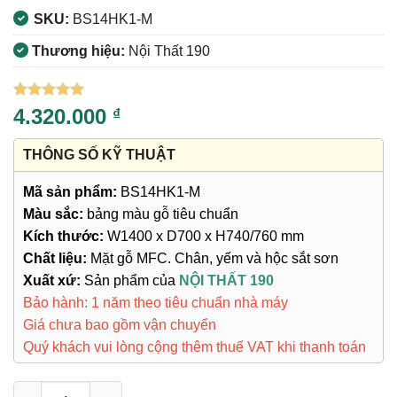
SKU:
BS14HK1-M
Thương hiệu:
Nội Thất 190
5
1
trên 5
4.320.000
₫
dựa trên
đánh giá
THÔNG SỐ KỸ THUẬT
Mã sản phẩm:
BS14HK1-M
Màu sắc:
bảng màu gỗ tiêu chuẩn
Kích thước:
W1400 x D700 x H740/760 mm
Chất liệu:
Mặt gỗ MFC. Chân, yếm và hộc sắt sơn
Xuất xứ:
Sản phẩm của
NỘI THẤT 190
Bảo hành: 1 năm theo tiêu chuẩn nhà máy
Giá chưa bao gồm vận chuyển
Quý khách vui lòng cộng thêm thuế VAT khi thanh toán
Bàn Chân Sắt BS14HK1-M số lượng