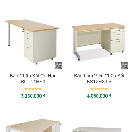
Bàn Chân Sắt Có Hộc
Bàn Làm Việc Chân Sắt
BCT14HS3
BS12H3-LV
Được xếp
Được xếp
3.130.000
₫
4.060.000
₫
hạng
5
5
hạng
5
5
sao
sao