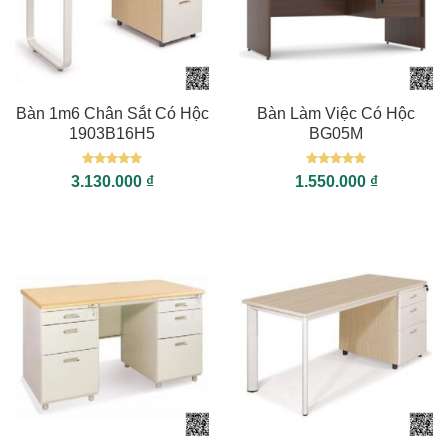
Bàn 1m6 Chân Sắt Có Hộc
Bàn Làm Việc Có Hộc
1903B16H5
BG05M
Được xếp
Được xếp
3.130.000
₫
1.550.000
₫
hạng
5
5
hạng
5
5
sao
sao