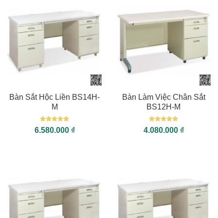
Bàn Sắt Hộc Liền BS14H-
Bàn Làm Việc Chân Sắt
M
BS12H-M
Được xếp
Được xếp
6.580.000
₫
4.080.000
₫
hạng
5
5
hạng
5
5
sao
sao