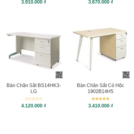
Được xếp
Được xếp
3.910.000
₫
3.670.000
₫
hạng
5
5
hạng
5
5
sao
sao
Bàn Chân Sắt BS14HK3-
Bàn Chân Sắt Có Hộc
LG
1902B14H5
Được
Được xếp
4.120.000
₫
3.410.000
₫
xếp
hạng
5
5
hạng
sao
0
5
sao