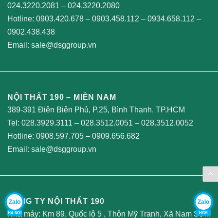
024.3220.2081
–
024.3220.2080
Hotline:
0903.420.678
–
0903.458.112
–
0934.658.112
–
0902.438.438
Email:
sale@dsggroup.vn
NỘI THẤT 190 – MIỀN NAM
389-391 Điện Biên Phủ, P.25, Bình Thạnh, TP.HCM
Tel:
028.3929.3111
–
028.3512.0051
–
028.3512.0052
Hotline:
0908.597.705
–
0909.656.682
Email:
sale@dsggroup.vn
CÔNG TY NỘI THẤT 190
Zalo
Zalo
Nhà máy: Km 89, Quốc lộ 5 , Thôn Mỹ Tranh, Xã Nam Sơn,
HA NOI
HCM