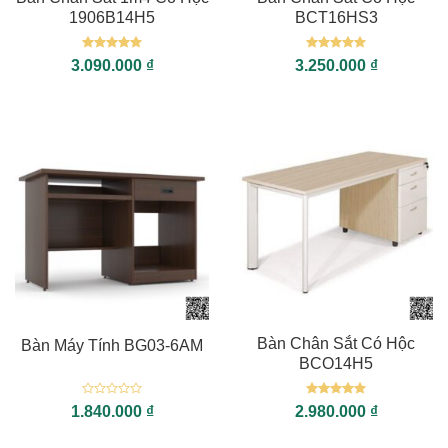
1906B14H5
BCT16HS3
Được xếp
Được xếp
3.090.000
₫
3.250.000
₫
hạng
5
5
hạng
5
5
sao
sao
Bàn Chân Sắt Có Hộc
Bàn Máy Tính BG03-6AM
BCO14H5
Được
Được xếp
1.840.000
₫
2.980.000
₫
xếp
hạng
5
5
hạng
sao
0