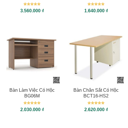
Được xếp
Được xếp
3.560.000
₫
1.640.000
₫
hạng
5
5
hạng
5
5
sao
sao
Bàn Làm Việc Có Hộc
Bàn Chân Sắt Có Hộc
BG06M
BCT16-HS2
Được xếp
Được xếp
2.030.000
₫
2.620.000
₫
hạng
5
5
hạng
5
5
sao
sao