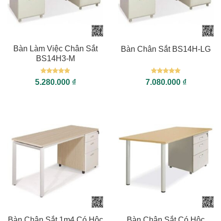
Bàn Làm Việc Chân Sắt
Bàn Chân Sắt BS14H-LG
BS14H3-M
Được xếp
Được xếp
5.280.000
₫
7.080.000
₫
hạng
5
5
hạng
5
5
sao
sao
Bàn Chân Sắt 1m4 Có Hộc
Bàn Chân Sắt Có Hộc