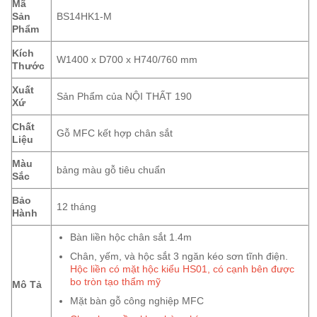
Mã
Sản
BS14HK1-M
Phẩm
Kích
W1400 x D700 x H740/760 mm
Thước
Xuất
Sản Phẩm của NỘI THẤT 190
Xứ
Chất
Gỗ MFC kết hợp chân sắt
Liệu
Màu
bảng màu gỗ tiêu chuẩn
Sắc
Bảo
12 tháng
Hành
Bàn liền hộc chân sắt 1.4m
Chân, yếm, và hộc sắt 3 ngăn kéo sơn tĩnh điện.
Hộc liền có mặt hộc kiểu HS01, có cạnh bên được
bo tròn tạo thẩm mỹ
Mô Tả
Mặt bàn gỗ công nghiệp MFC