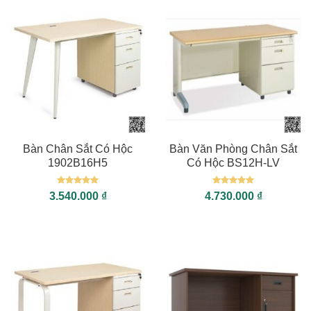
Bàn Chân Sắt Có Hộc
Bàn Văn Phòng Chân Sắt
1902B16H5
Có Hộc BS12H-LV
Được xếp
Được xếp
3.540.000
₫
4.730.000
₫
hạng
5
5
hạng
5
5
sao
sao