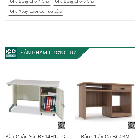
Ghế Băng Chờ 4 Chỗ
Ghế Băng Chờ 5 Chỗ
Ghế Xoay Lưới Có Tựa Đầu
SẢN PHẨM TƯƠNG TỰ
Bàn Chân Sắt BS14H1-LG
Bàn Chân Gỗ BG03M