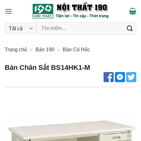
Skip
to
content
Tìm kiếm:
Trang chủ
»
Bàn 190
»
Bàn Có Hộc
Bàn Chân Sắt BS14HK1-M