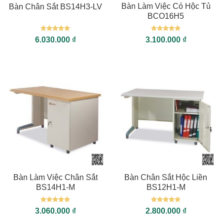
Bàn Làm Việc Có Hộc Tủ
Bàn Chân Sắt BS14H3-LV
BCO16H5
Được xếp
Được xếp
6.030.000
₫
3.100.000
₫
hạng
5
5
hạng
5
5
sao
sao
Bàn Làm Việc Chân Sắt
Bàn Chân Sắt Hộc Liền
BS14H1-M
BS12H1-M
Được xếp
Được xếp
3.060.000
₫
2.800.000
₫
hạng
5
5
hạng
5
5
sao
sao