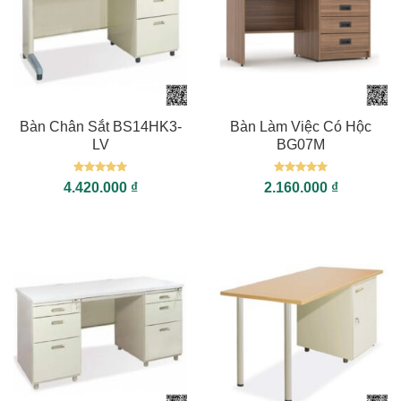
Bàn Chân Sắt BS14HK3-
Bàn Làm Việc Có Hộc
LV
BG07M
Được xếp
Được xếp
4.420.000
₫
2.160.000
₫
hạng
5
5
hạng
5
5
sao
sao