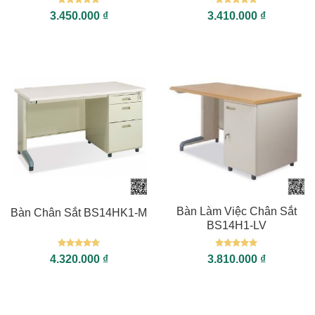
Được xếp
Được xếp
3.450.000
₫
3.410.000
₫
hạng
5
5
hạng
5
5
sao
sao
Bàn Làm Việc Chân Sắt
Bàn Chân Sắt BS14HK1-M
BS14H1-LV
Được xếp
Được xếp
4.320.000
₫
3.810.000
₫
hạng
5
5
hạng
5
5
sao
sao