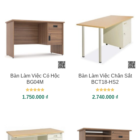
5
sao
Bàn Làm Việc Có Hộc
Bàn Làm Việc Chân Sắt
BG04M
BCT18-HS2
Được xếp
Được xếp
1.750.000
₫
2.740.000
₫
hạng
5
5
hạng
5
5
sao
sao