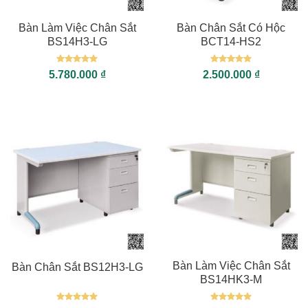
Bàn Làm Việc Chân Sắt
Bàn Chân Sắt Có Hộc
BS14H3-LG
BCT14-HS2
Được xếp
Được xếp
5.780.000
₫
2.500.000
₫
hạng
5
5
hạng
5
5
sao
sao
Bàn Làm Việc Chân Sắt
Bàn Chân Sắt BS12H3-LG
BS14HK3-M