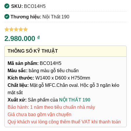
SKU:
BCO14H5
Thương hiệu:
Nội Thất 190
5
3
trên 5
2.980.000
₫
dựa trên
đánh giá
THÔNG SỐ KỸ THUẬT
Mã sản phẩm:
BCO14H5
Màu sắc:
bảng màu gỗ tiêu chuẩn
Kích thước:
W1400 x D600 x H750mm
Chất liệu:
Mặt gỗ MFC.Chân oval. Hộc gỗ 3 ngăn kéo
mặt sắt
Xuất xứ:
Sản phẩm của
NỘI THẤT 190
Bảo hành: 1 năm theo tiêu chuẩn nhà máy
Giá chưa bao gồm vận chuyển
Quý khách vui lòng cộng thêm thuế VAT khi thanh toán