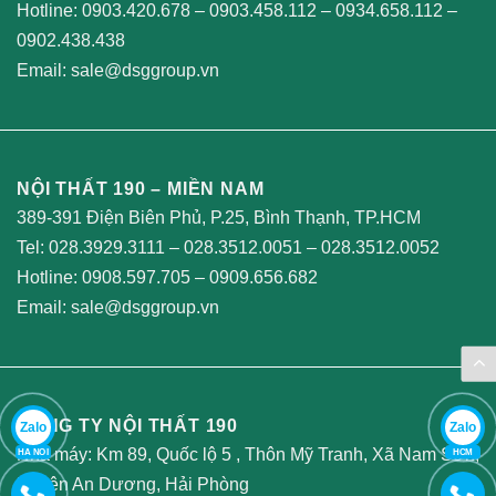
Hotline:
0903.420.678
–
0903.458.112
–
0934.658.112
–
0902.438.438
Email:
sale@dsggroup.vn
NỘI THẤT 190 – MIỀN NAM
389-391 Điện Biên Phủ, P.25, Bình Thạnh, TP.HCM
Tel:
028.3929.3111
–
028.3512.0051
–
028.3512.0052
Hotline:
0908.597.705
–
0909.656.682
Email:
sale@dsggroup.vn
CÔNG TY NỘI THẤT 190
Zalo
Zalo
Nhà máy: Km 89, Quốc lộ 5 , Thôn Mỹ Tranh, Xã Nam Sơn,
HA NOI
HCM
Huyện An Dương, Hải Phòng