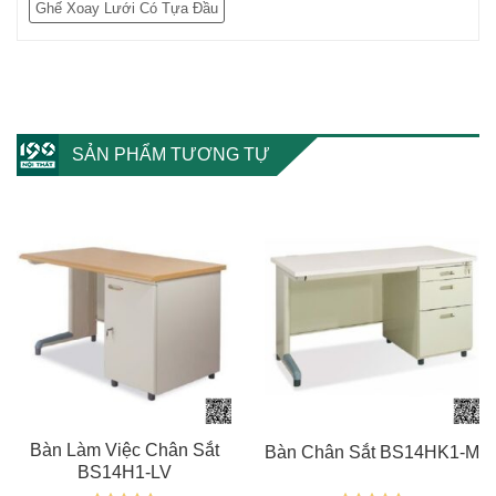
Ghế Xoay Lưới Có Tựa Đầu
SẢN PHẨM TƯƠNG TỰ
Bàn Làm Việc Chân Sắt
Bàn Chân Sắt BS14HK1-M
BS14H1-LV