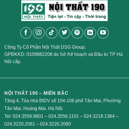
Công Ty Cổ Phần Nội Thất DSG Group.
GPĐKKD: 0109882208 do Sở Kế hoạch và Đầu tư TP Hà
Nội cấp.
NỘI THẤT 190 – MIỀN BẮC
Tầng 4, Tòa nhà BIDV số 104-106 phố Tân Mai, Phường
Tân Mai, Hoàng Mai, Hà Nội
Tel:
024.3556.9801
–
024.3556.1101
–
024.3218.1364
–
024.3220.2081
–
024.3220.2080