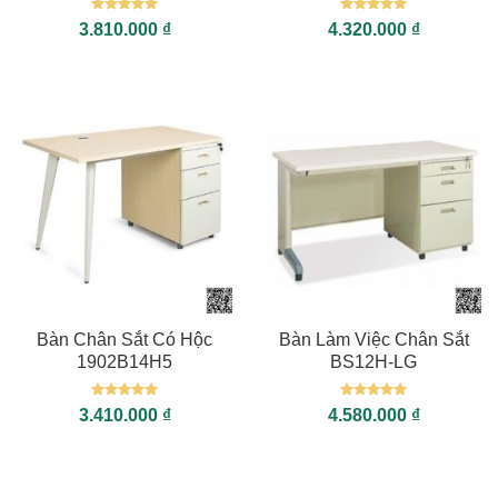
Được xếp
Được xếp
3.810.000
₫
4.320.000
₫
hạng
5
5
hạng
5
5
sao
sao
Bàn Chân Sắt Có Hộc
Bàn Làm Việc Chân Sắt
1902B14H5
BS12H-LG
Được xếp
Được xếp
3.410.000
₫
4.580.000
₫
hạng
5
5
hạng
5
5
sao
sao