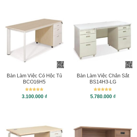
Bàn Làm Việc Có Hộc Tủ
Bàn Làm Việc Chân Sắt
BCO16H5
BS14H3-LG
Được xếp
Được xếp
3.100.000
₫
5.780.000
₫
hạng
5
5
hạng
5
5
sao
sao