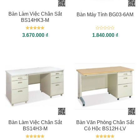
Bàn Làm Việc Chân Sắt
Bàn Máy Tính BG03-6AM
BS14HK3-M
Được xếp
Được
3.670.000
₫
1.840.000
₫
hạng
5
5
xếp
sao
hạng
0
5
sao
Bàn Làm Việc Chân Sắt
Bàn Văn Phòng Chân Sắt
BS14H3-M
Có Hộc BS12H-LV