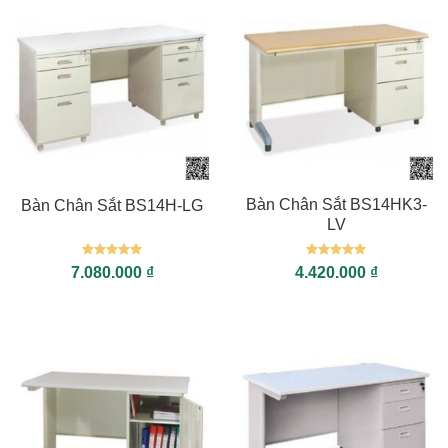
Bàn Chân Sắt BS14HK3-
Bàn Chân Sắt BS14H-LG
LV
Được xếp
Được xếp
7.080.000
₫
4.420.000
₫
hạng
5
5
hạng
5
5
sao
sao