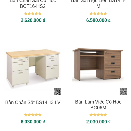
Bàn Chân Sắt Có Hộc
Bàn Sắt Hộc Liền BS14H-
BCT16-HS2
M
Được xếp
Được xếp
2.620.000
₫
6.580.000
₫
hạng
5
5
hạng
5
5
sao
sao
Bàn Làm Việc Có Hộc
Bàn Chân Sắt BS14H3-LV
BG06M
Được xếp
Được xếp
6.030.000
₫
2.030.000
₫
hạng
5
5
hạng
5
5
sao
sao