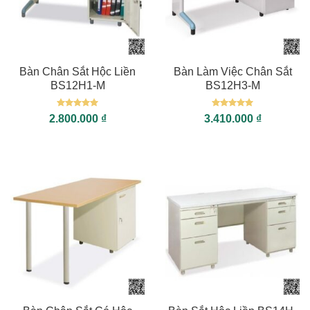
Bàn Chân Sắt Hộc Liền
Bàn Làm Việc Chân Sắt
BS12H1-M
BS12H3-M
Được xếp
Được xếp
2.800.000
₫
3.410.000
₫
hạng
5
5
hạng
5
5
sao
sao