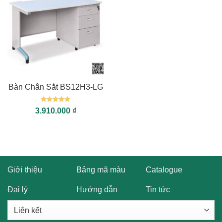
Bàn Chân Sắt BS12H3-LG
Được xếp
3.910.000
₫
hạng
5
5
sao
Giới thiệu
Bảng mã màu
Catalogue
Đại lý
Hướng dẫn
Tin tức