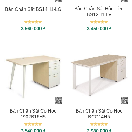
Bàn Chân Sắt Hộc Liền
Bàn Chân Sắt BS14H1-LG
BS12H1-LV
Được xếp
Được xếp
3.560.000
₫
3.450.000
₫
hạng
5
5
hạng
5
5
sao
sao
Bàn Chân Sắt Có Hộc
Bàn Chân Sắt Có Hộc
1902B16H5
BCO14H5
Được xếp
Được xếp
3.540.000
₫
2.980.000
₫