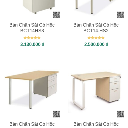
Bàn Chân Sắt Có Hộc
Bàn Chân Sắt Có Hộc
BCT14HS3
BCT14-HS2
Được xếp
Được xếp
3.130.000
₫
2.500.000
₫
hạng
5
5
hạng
5
5
sao
sao
Bàn Chân Sắt Có Hộc
Bàn Chân Sắt Có Hộc