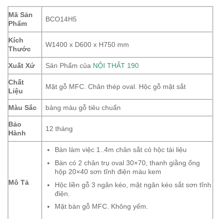
Mã Sản
BCO14H5
Phẩm
Kích
W1400 x D600 x H750 mm
Thước
Xuất Xứ
Sản Phẩm của
NỘI THẤT 190
Chất
Mặt gỗ MFC. Chân thép oval. Hộc gỗ mặt sắt
Liệu
Màu Sắc
bảng màu gỗ tiêu chuẩn
Bảo
12 tháng
Hành
Bàn làm việc 1..4m chân sắt có hộc tài liệu
Bàn có 2 chân trụ oval 30×70, thanh giằng ống
hộp 20×40 sơn tĩnh điện màu kem
Mô Tả
Hộc liền gỗ 3 ngăn kéo, mặt ngăn kéo sắt sơn tĩnh
điện.
Mặt bàn gỗ MFC. Không yếm.