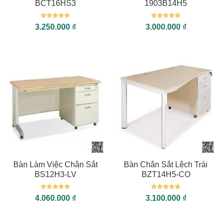
BCT16HS3
1903B14H5
Được xếp
Được xếp
3.250.000
₫
3.000.000
₫
hạng
5
5
hạng
5
5
sao
sao
Bàn Làm Việc Chân Sắt
Bàn Chân Sắt Lệch Trái
BS12H3-LV
BZT14H5-CO
Được xếp
Được xếp
4.060.000
₫
3.100.000
₫
hạng
5
5
hạng
5
5
sao
sao