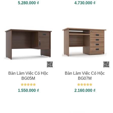
Được xếp
Được xếp
5.280.000
₫
4.730.000
₫
hạng
5
5
hạng
5
5
sao
sao
Bàn Làm Việc Có Hộc
Bàn Làm Việc Có Hộc
BG05M
BG07M
Được xếp
Được xếp
1.550.000
₫
2.160.000
₫
hạng
5
5
hạng
5
5
sao
sao