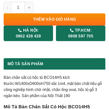
Bàn Chân Sắt Có Hộc BCO14H5 số lượng
THÊM VÀO GIỎ HÀNG
HÀ NỘI:
TP.HCM:
0902 438 438
0908 597 705
MÔ TẢ SẢN PHẨM
Bàn chân sắt có hộc tủ BCO14H5 kích
thước:W1400xD600xH750 dài 1m4, mặt bàn chất liệu gỗ
công nghiệp hình chữ nhật, chân ống oval, hộc tủ gỗ 3
ngăn kéo. Sản phẩm của Nội Thất 190
Mô Tả Bàn Chân Sắt Có Hộc BCO14H5