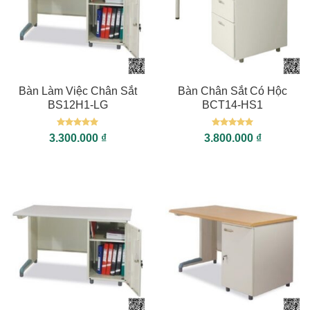
Bàn Làm Việc Chân Sắt
Bàn Chân Sắt Có Hộc
BS12H1-LG
BCT14-HS1
Được xếp
Được xếp
3.300.000
₫
3.800.000
₫
hạng
5
5
hạng
5
5
sao
sao