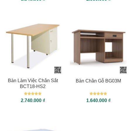
hạng
5
5
hạng
5
5
sao
sao
Bàn Làm Việc Chân Sắt
Bàn Chân Gỗ BG03M
BCT18-HS2
Được xếp
Được xếp
2.740.000
₫
1.640.000
₫
hạng
5
5
hạng
5
5
sao
sao