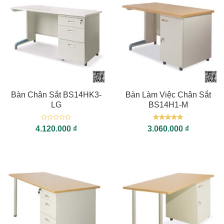
Bàn Chân Sắt BS14HK3-
Bàn Làm Việc Chân Sắt
LG
BS14H1-M
Được
Được xếp
4.120.000
₫
3.060.000
₫
xếp
hạng
5
5
hạng
sao
0
5
sao