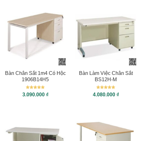
Bàn Chân Sắt 1m4 Có Hộc
Bàn Làm Việc Chân Sắt
1906B14H5
BS12H-M
Được xếp
Được xếp
3.090.000
₫
4.080.000
₫
hạng
5
5
hạng
5
5
sao
sao