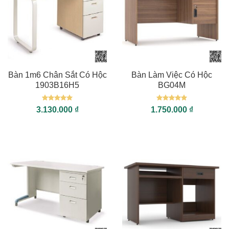
Bàn 1m6 Chân Sắt Có Hộc
Bàn Làm Việc Có Hộc
1903B16H5
BG04M
Được xếp
Được xếp
3.130.000
₫
1.750.000
₫
hạng
5
5
hạng
5
5
sao
sao