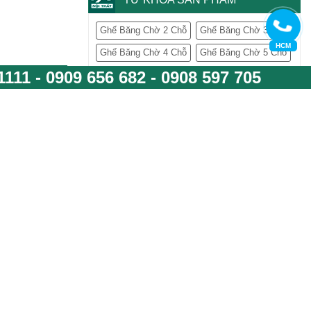
Ghế Băng Chờ 2 Chỗ
Ghế Băng Chờ 3 Chỗ
HCM
Ghế Băng Chờ 4 Chỗ
Ghế Băng Chờ 5 Chỗ
1111
-
0909 656 682
-
0908 597 705
Ghế Xoay Lưới Có Tựa Đầu
30 mm, sản