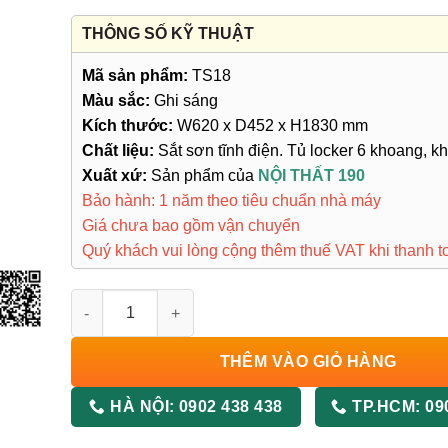
đánh giá
THÔNG SỐ KỸ THUẬT
Mã sản phẩm:
TS18
Màu sắc:
Ghi sáng
Kích thước:
W620 x D452 x H1830 mm
Chất liệu:
Sắt sơn tĩnh điện. Tủ locker 6 khoang, k
Xuất xứ:
Sản phẩm của
NỘI THẤT 190
Bảo hành: 1 năm theo tiêu chuẩn nhà máy
Giá chưa bao gồm vận chuyển
Quý khách vui lòng cộng thêm thuế VAT khi thanh t
Tủ Sắt TS18 số lượng
THÊM VÀO GIỎ HÀNG
HÀ NỘI:
0902 438 438
TP.HCM:
09