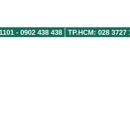
1101
-
0902 438 438
TP.HCM:
028 3727 
 nắm riêng biệt ở từng khoang, kích thước: W620 x D452 x H18