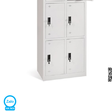
Zalo
HA NOI