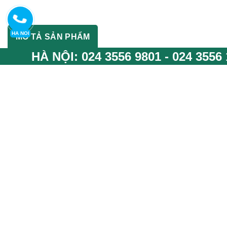
HA NOI
MÔ TẢ SẢN PHẨM
HÀ NỘI:
024 3556 9801
-
024 3556 
Tủ sắt TS18 6 khoanh cánh mở, không đợt, có khóa liền tay
phẩm của Nội Thất 190
Mô Tả
Tủ Sắt TS18
Mã Sản Phẩm
TS18
Kích Thước
W620 x D452 x H1830 mm
Xuất Xứ
Sản Phẩm của
NỘI THẤT 190
Chất Liệu
Sắt sơn tĩnh điện
Màu Sắc
Ghi sáng
Bảo Hành
12 tháng