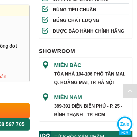
ĐÚNG TIÊU CHUẨN
ĐÚNG CHẤT LƯỢNG
ĐƯỢC BẢO HÀNH CHÍNH HÃNG
hông đợt
SHOWROOM
MIỀN BẮC
TÒA NHÀ 104-106 PHỐ TÂN MAI,
oán
Q. HOÀNG MAI, TP. HÀ NỘI
MIỀN NAM
389-391 ĐIỆN BIÊN PHỦ - P. 25 -
BÌNH THẠNH - TP. HCM
Zalo
08 597 705
HCM
TỪ KHÓA SẢN PHẨM