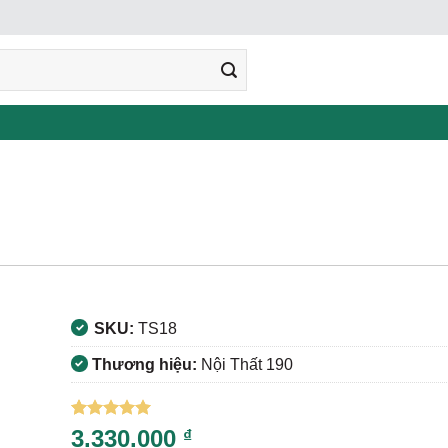
SKU:
TS18
Thương hiệu:
Nội Thất 190
5
7
trên 5
3.330.000
₫
dựa trên