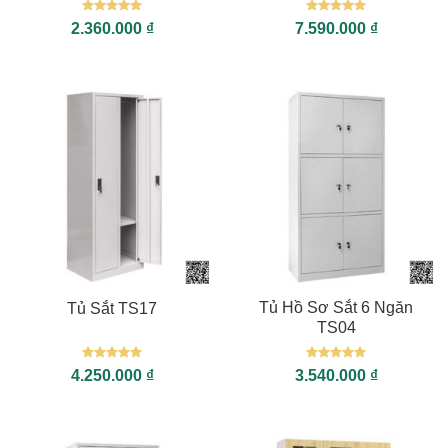
Được xếp
Được xếp
2.360.000
₫
7.590.000
₫
hạng
5
5
hạng
5
5
sao
sao
Tủ Hồ Sơ Sắt 6 Ngăn
Tủ Sắt TS17
TS04
Được xếp
Được xếp
4.250.000
₫
3.540.000
₫
hạng
5
5
hạng
5
5
sao
sao