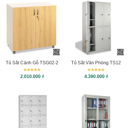
Tủ Sắt Cánh Gỗ TSG02-2
Tủ Sắt Văn Phòng TS12
Được xếp
Được xếp
2.010.000
₫
4.390.000
₫
hạng
5
5
hạng
5
5
sao
sao