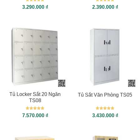
Được xếp
Được xếp
3.290.000
₫
2.390.000
₫
hạng
5
5
hạng
5
5
sao
sao
Tủ Locker Sắt 20 Ngăn
Tủ Sắt Văn Phòng TS05
TS08
Được xếp
Được xếp
7.570.000
₫
3.430.000
₫
hạng
5
5
hạng
5
5
sao
sao