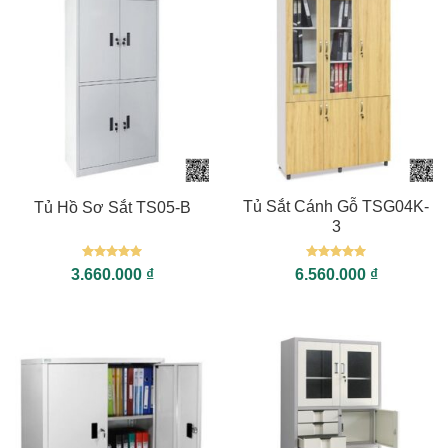
Tủ Sắt Cánh Gỗ TSG04K-
Tủ Hồ Sơ Sắt TS05-B
3
Được xếp
Được xếp
3.660.000
₫
6.560.000
₫
hạng
5
5
hạng
5
5
sao
sao