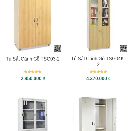
Tủ Sắt Cánh Gỗ TSG04K-
Tủ Sắt Cánh Gỗ TSG03-2
2
Được xếp
Được xếp
2.850.000
₫
4.370.000
₫
hạng
5
5
hạng
5
5
sao
sao