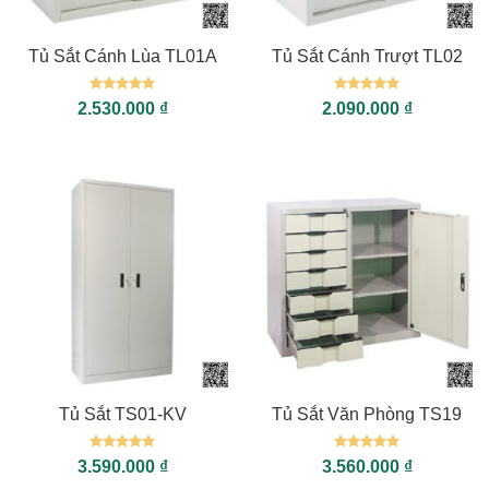
Tủ Sắt Cánh Lùa TL01A
Tủ Sắt Cánh Trượt TL02
Được xếp
Được xếp
2.530.000
₫
2.090.000
₫
hạng
5
5
hạng
5
5
sao
sao
Tủ Sắt TS01-KV
Tủ Sắt Văn Phòng TS19
Được xếp
Được xếp
3.590.000
₫
3.560.000
₫
hạng
5
5
hạng
5
5
sao
sao