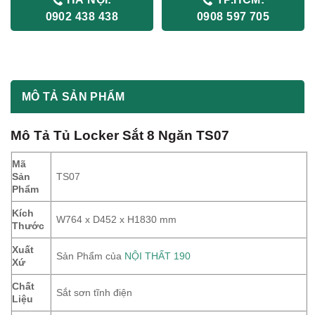
0902 438 438
0908 597 705
MÔ TẢ SẢN PHẨM
Mô Tả Tủ Locker Sắt 8 Ngăn TS07
Mã
Sản
TS07
Phẩm
Kích
W764 x D452 x H1830 mm
Thước
Xuất
Sản Phẩm của
NỘI THẤT 190
Xứ
Chất
Sắt sơn tĩnh điện
Liệu