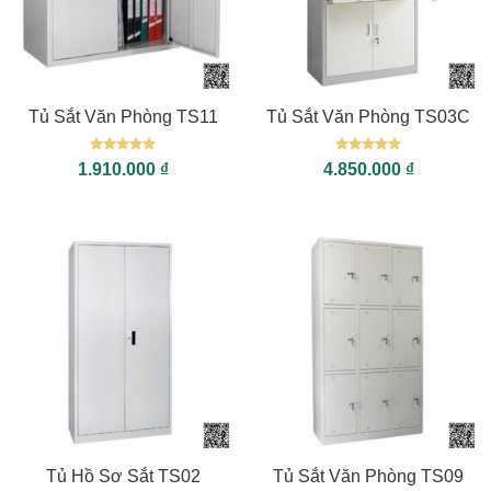
Tủ Sắt Văn Phòng TS11
Tủ Sắt Văn Phòng TS03C
Được xếp
Được xếp
1.910.000
₫
4.850.000
₫
hạng
5
5
hạng
5
5
sao
sao
Tủ Hồ Sơ Sắt TS02
Tủ Sắt Văn Phòng TS09