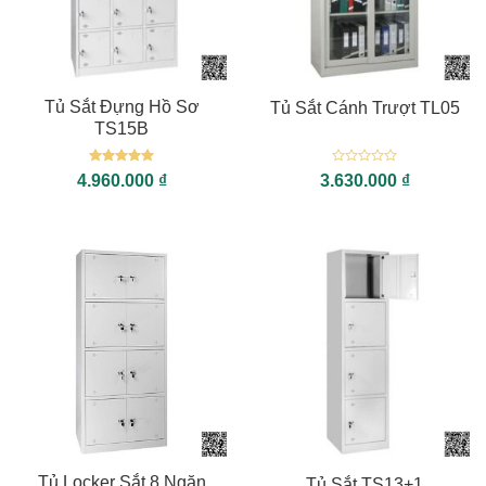
Tủ Sắt Đựng Hồ Sơ
Tủ Sắt Cánh Trượt TL05
TS15B
Được xếp
Được
4.960.000
₫
3.630.000
₫
hạng
5
5
xếp
sao
hạng
0
5
sao
Tủ Locker Sắt 8 Ngăn
Tủ Sắt TS13+1