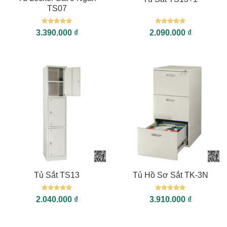
TS07
Được xếp
Được xếp
3.390.000
₫
2.090.000
₫
hạng
5
5
hạng
5
5
sao
sao
Tủ Sắt TS13
Tủ Hồ Sơ Sắt TK-3N
Được xếp
Được xếp
2.040.000
₫
3.910.000
₫
hạng
5
5
hạng
5
5
sao
sao