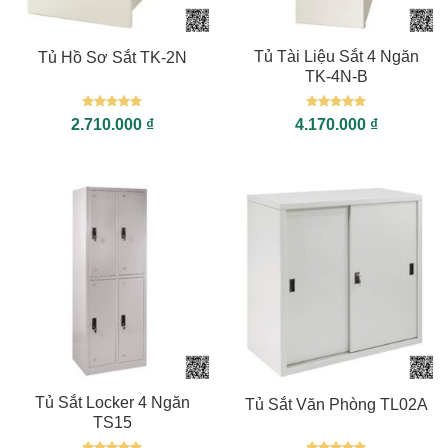
Tủ Tài Liệu Sắt 4 Ngăn
Tủ Hồ Sơ Sắt TK-2N
TK-4N-B
Được xếp
Được xếp
2.710.000
₫
4.170.000
₫
hạng
5
5
hạng
5
5
sao
sao
Tủ Sắt Locker 4 Ngăn
Tủ Sắt Văn Phòng TL02A
TS15