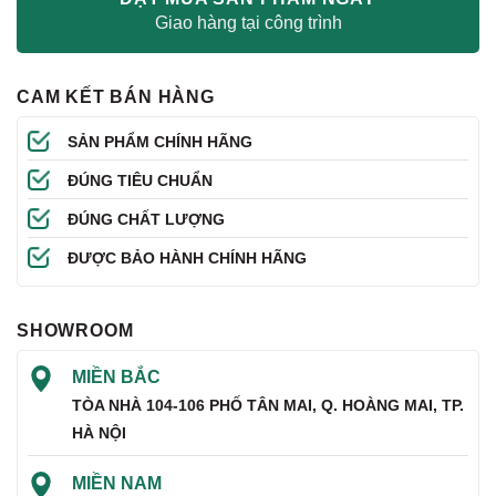
Giao hàng tại công trình
CAM KẾT BÁN HÀNG
SẢN PHẨM CHÍNH HÃNG
ĐÚNG TIÊU CHUẨN
ĐÚNG CHẤT LƯỢNG
ĐƯỢC BẢO HÀNH CHÍNH HÃNG
SHOWROOM
MIỀN BẮC
TÒA NHÀ 104-106 PHỐ TÂN MAI, Q. HOÀNG MAI, TP.
HÀ NỘI
MIỀN NAM