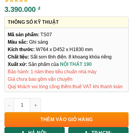
5
7
trên 5
3.390.000
₫
dựa trên
đánh giá
THÔNG SỐ KỸ THUẬT
Mã sản phẩm:
TS07
Màu sắc:
Ghi sáng
Kích thước:
W764 x D452 x H1830 mm
Chất liệu:
Sắt sơn tĩnh điện. 8 khoang khóa riêng
Xuất xứ:
Sản phẩm của
NỘI THẤT 190
Bảo hành: 1 năm theo tiêu chuẩn nhà máy
Giá chưa bao gồm vận chuyển
Quý khách vui lòng cộng thêm thuế VAT khi thanh toán
Tủ Locker Sắt 8 Ngăn TS07 số lượng
THÊM VÀO GIỎ HÀNG
HÀ NỘI:
TP.HCM: