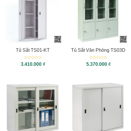
Tủ Sắt TS01-KT
Tủ Sắt Văn Phòng TS03D
Được
Được
3.410.000
₫
5.370.000
₫
xếp
xếp
hạng
hạng
0
0
5
5
sao
sao