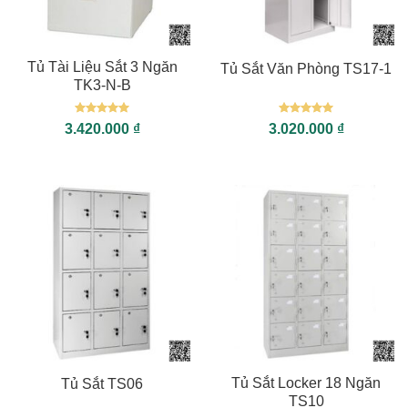
Tủ Tài Liệu Sắt 3 Ngăn
Tủ Sắt Văn Phòng TS17-1
TK3-N-B
Được xếp
Được xếp
3.420.000
₫
3.020.000
₫
hạng
5
5
hạng
5
5
sao
sao
Tủ Sắt Locker 18 Ngăn
Tủ Sắt TS06
TS10