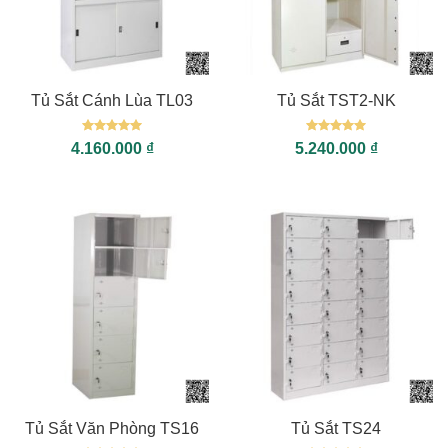
Tủ Sắt Cánh Lùa TL03
Tủ Sắt TST2-NK
Được xếp
Được xếp
4.160.000
₫
5.240.000
₫
hạng
5
5
hạng
5
5
sao
sao
Tủ Sắt Văn Phòng TS16
Tủ Sắt TS24