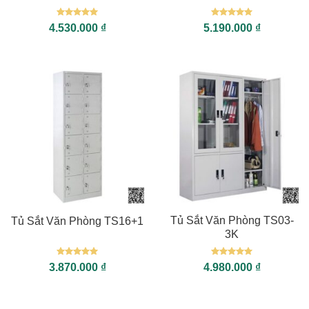
Được xếp
Được xếp
4.530.000
₫
5.190.000
₫
hạng
5
5
hạng
5
5
sao
sao
Tủ Sắt Văn Phòng TS03-
Tủ Sắt Văn Phòng TS16+1
3K
Được xếp
Được xếp
3.870.000
₫
4.980.000
₫
hạng
5
5
hạng
5
5
sao
sao