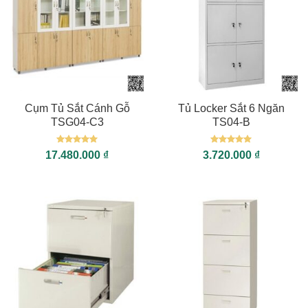
Cụm Tủ Sắt Cánh Gỗ
Tủ Locker Sắt 6 Ngăn
TSG04-C3
TS04-B
Được xếp
Được xếp
17.480.000
₫
3.720.000
₫
hạng
5
5
hạng
5
5
sao
sao