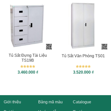
Tủ Sắt Đựng Tài Liệu
Tủ Sắt Văn Phòng TS01
TS19B
Được xếp
Được xếp
3.460.000
₫
3.520.000
₫
hạng
5
5
hạng
5
5
sao
sao
Giới thiệu
Bảng mã màu
Catalogue