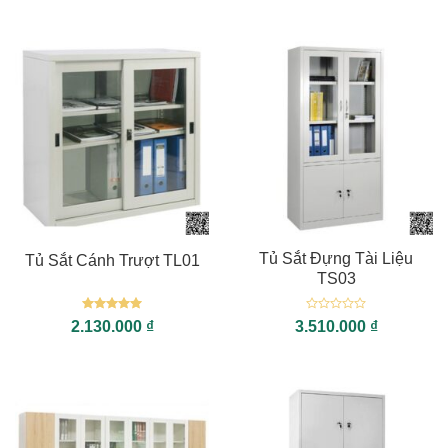
Tủ Sắt Đựng Tài Liệu
Tủ Sắt Cánh Trượt TL01
TS03
Được xếp
Được
2.130.000
₫
3.510.000
₫
hạng
5
5
xếp
sao
hạng
0
5
sao