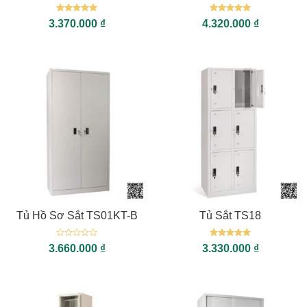
Được xếp
Được xếp
3.370.000
₫
4.320.000
₫
hạng
5
5
hạng
5
5
sao
sao
Tủ Hồ Sơ Sắt TS01KT-B
Tủ Sắt TS18
Được
Được xếp
3.660.000
₫
3.330.000
₫
xếp
hạng
5
5
hạng
sao
0
5
sao