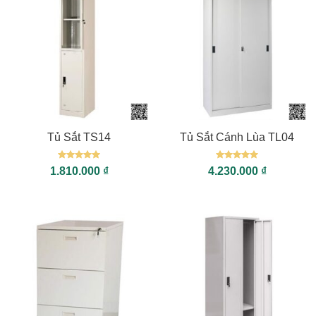
Tủ Sắt TS14
Tủ Sắt Cánh Lùa TL04
Được xếp
Được xếp
1.810.000
₫
4.230.000
₫
hạng
5
5
hạng
5
5
sao
sao