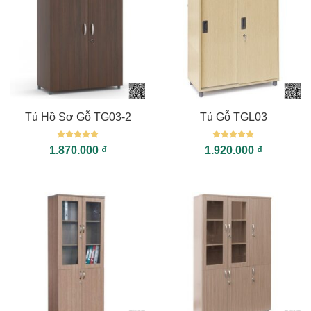
Tủ Hồ Sơ Gỗ TG03-2
Tủ Gỗ TGL03
Được xếp
Được xếp
1.870.000
₫
1.920.000
₫
hạng
5
5
hạng
5
5
sao
sao