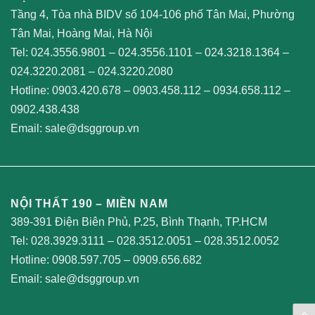
Tầng 4, Tòa nhà BIDV số 104-106 phố Tân Mai, Phường
Tân Mai, Hoàng Mai, Hà Nội
Tel:
024.3556.9801
–
024.3556.1101
–
024.3218.1364
–
024.3220.2081
–
024.3220.2080
Hotline:
0903.420.678
–
0903.458.112
–
0934.658.112
–
0902.438.438
Email:
sale@dsggroup.vn
NỘI THẤT 190 – MIỀN NAM
389-391 Điện Biên Phủ, P.25, Bình Thạnh, TP.HCM
Tel:
028.3929.3111
–
028.3512.0051
–
028.3512.0052
Hotline:
0908.597.705
–
0909.656.682
Email:
sale@dsggroup.vn