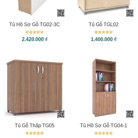
Tủ Hồ Sơ Gỗ TG02-3C
Tủ Gỗ TGL02
Được xếp
Được xếp
2.420.000
₫
1.400.000
₫
hạng
5
5
hạng
5
5
sao
sao
Tủ Gỗ Thấp TG05
Tủ Hồ Sơ Gỗ TG04-1