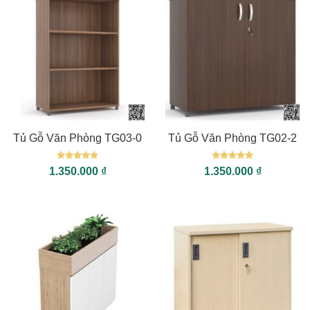
Tủ Gỗ Văn Phòng TG03-0
Tủ Gỗ Văn Phòng TG02-2
Được xếp
Được xếp
1.350.000
₫
1.350.000
₫
hạng
5
5
hạng
5
5
sao
sao