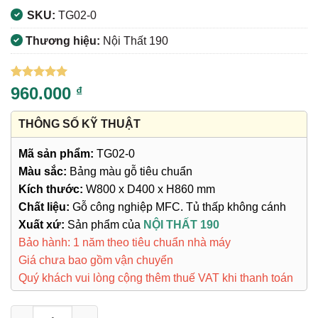
SKU:
TG02-0
Thương hiệu:
Nội Thất 190
5
1
trên 5
960.000
₫
dựa trên
đánh giá
THÔNG SỐ KỸ THUẬT
Mã sản phẩm:
TG02-0
Màu sắc:
Bảng màu gỗ tiêu chuẩn
Kích thước:
W800 x D400 x H860 mm
Chất liệu:
Gỗ công nghiệp MFC. Tủ thấp không cánh
Xuất xứ:
Sản phẩm của
NỘI THẤT 190
Bảo hành: 1 năm theo tiêu chuẩn nhà máy
Giá chưa bao gồm vận chuyển
Quý khách vui lòng cộng thêm thuế VAT khi thanh toán
Tủ Gỗ Văn Phòng TG02-0 số lượng