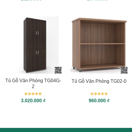
hạng
5
5
hạng
5
5
sao
sao
Tủ Gỗ Văn Phòng TG04G-
Tủ Gỗ Văn Phòng TG02-0
2
Được xếp
Được xếp
3.020.000
₫
960.000
₫
hạng
5
5
hạng
5
5
sao
sao