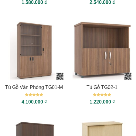
Được xếp
Được xếp
1.580.000
₫
2.540.000
₫
hạng
5
5
hạng
5
5
sao
sao
Tủ Gỗ Văn Phòng TG01-M
Tủ Gỗ TG02-1
Được xếp
Được xếp
4.100.000
₫
1.220.000
₫
hạng
5
5
hạng
5
5
sao
sao