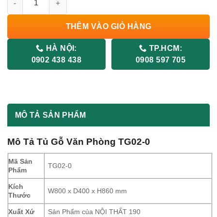
THÊM VÀO GIỎ HÀNG
HÀ NỘI:
TP.HCM:
0902 438 438
0908 597 705
MÔ TẢ SẢN PHẨM
Mô Tả
Tủ Gỗ Văn Phòng TG02-0
Mã Sản
TG02-0
Phẩm
Kích
W800 x D400 x H860 mm
Thước
Xuất Xứ
Sản Phẩm của NỘI THẤT 190