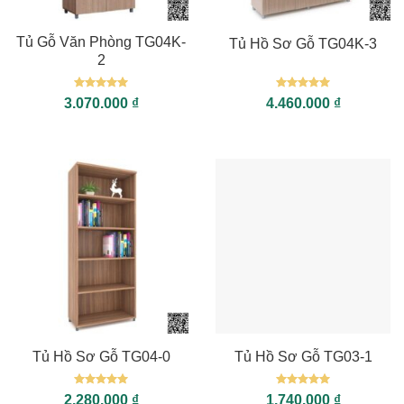
Tủ Gỗ Văn Phòng TG04K-
Tủ Hồ Sơ Gỗ TG04K-3
2
Được xếp
Được xếp
3.070.000
₫
4.460.000
₫
hạng
5
5
hạng
5
5
sao
sao
Tủ Hồ Sơ Gỗ TG04-0
Tủ Hồ Sơ Gỗ TG03-1
Được xếp
Được xếp
2.280.000
₫
1.740.000
₫