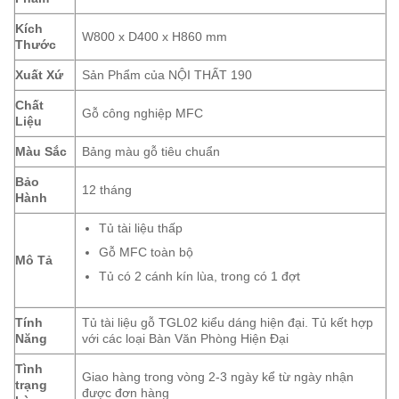
Kích
W800 x D400 x H860 mm
Thước
Xuất Xứ
Sản Phẩm của NỘI THẤT 190
Chất
Gỗ công nghiệp MFC
Liệu
Màu Sắc
Bảng màu gỗ tiêu chuẩn
Bảo
12 tháng
Hành
Tủ tài liệu thấp
Gỗ MFC toàn bộ
Mô Tả
Tủ có 2 cánh kín lùa, trong có 1 đợt
Tính
Tủ tài liệu gỗ TGL02 kiểu dáng hiện đại. Tủ kết hợp
Năng
với các loại Bàn Văn Phòng Hiện Đại
Tình
Giao hàng trong vòng 2-3 ngày kể từ ngày nhận
trạng
được đơn hàng