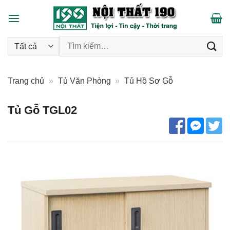
Skip
to
content
Tìm kiếm:
Trang chủ
»
Tủ Văn Phòng
»
Tủ Hồ Sơ Gỗ
Tủ Gỗ TGL02