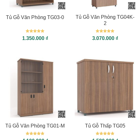
Tủ Gỗ Văn Phòng TG04K-
Tủ Gỗ Văn Phòng TG03-0
2
Được xếp
Được xếp
1.350.000
₫
3.070.000
₫
hạng
5
5
hạng
5
5
sao
sao
Tủ Gỗ Văn Phòng TG01-M
Tủ Gỗ Thấp TG05
Được xếp
Được xếp