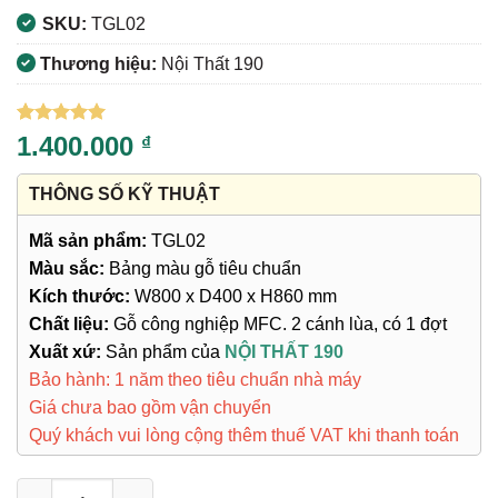
SKU:
TGL02
Thương hiệu:
Nội Thất 190
5
1
trên 5
1.400.000
₫
dựa trên
đánh giá
THÔNG SỐ KỸ THUẬT
Mã sản phẩm:
TGL02
Màu sắc:
Bảng màu gỗ tiêu chuẩn
Kích thước:
W800 x D400 x H860 mm
Chất liệu:
Gỗ công nghiệp MFC. 2 cánh lùa, có 1 đợt
Xuất xứ:
Sản phẩm của
NỘI THẤT 190
Bảo hành: 1 năm theo tiêu chuẩn nhà máy
Giá chưa bao gồm vận chuyển
Quý khách vui lòng cộng thêm thuế VAT khi thanh toán
Tủ Gỗ TGL02 số lượng