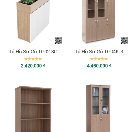
Tủ Hồ Sơ Gỗ TG02-3C
Tủ Hồ Sơ Gỗ TG04K-3
Được xếp
Được xếp
2.420.000
₫
4.460.000
₫
hạng
5
5
hạng
5
5
sao
sao