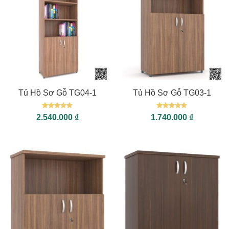
Tủ Hồ Sơ Gỗ TG04-1
Tủ Hồ Sơ Gỗ TG03-1
Được xếp
Được xếp
2.540.000
₫
1.740.000
₫
hạng
5
5
hạng
5
5
sao
sao