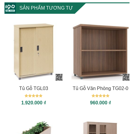
SẢN PHẨM TƯƠNG TỰ
Tủ Gỗ TGL03
Tủ Gỗ Văn Phòng TG02-0
Được xếp
Được xếp
1.920.000
₫
960.000
₫
hạng
5
5
hạng
5
5
sao
sao