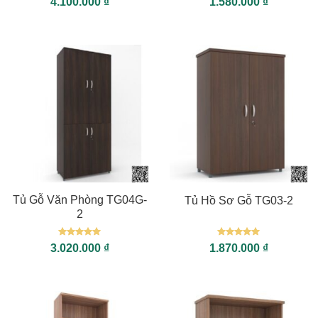
4.100.000
₫
1.580.000
₫
hạng
5
5
hạng
5
5
sao
sao
Tủ Gỗ Văn Phòng TG04G-
Tủ Hồ Sơ Gỗ TG03-2
2
Được xếp
Được xếp
3.020.000
₫
1.870.000
₫
hạng
5
5
hạng
5
5
sao
sao