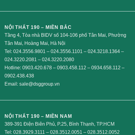
NỘI THẤT 190 – MIỀN BẮC
Tầng 4, Tòa nhà BIDV số 104-106 phố Tân Mai, Phường
Tân Mai, Hoàng Mai, Hà Nội
Tel:
024.3556.9801
–
024.3556.1101
–
024.3218.1364
–
024.3220.2081
–
024.3220.2080
Hotline:
0903.420.678
–
0903.458.112
–
0934.658.112
–
0902.438.438
Email:
sale@dsggroup.vn
NỘI THẤT 190 – MIỀN NAM
389-391 Điện Biên Phủ, P.25, Bình Thạnh, TP.HCM
Tel:
028.3929.3111
–
028.3512.0051
–
028.3512.0052