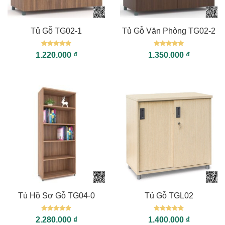
Tủ Gỗ TG02-1
Tủ Gỗ Văn Phòng TG02-2
Được xếp
Được xếp
1.220.000
₫
1.350.000
₫
hạng
5
5
hạng
5
5
sao
sao
Tủ Hồ Sơ Gỗ TG04-0
Tủ Gỗ TGL02
Được xếp
Được xếp
2.280.000
₫
1.400.000
₫
hạng
5
5
hạng
5
5