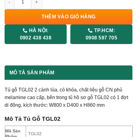
THÊM VÀO GIỎ HÀNG
HÀ NỘI:
TP.HCM:
0902 438 438
0908 597 705
MÔ TẢ SẢN PHẨM
Tủ gỗ TGL02 2 cánh lùa, có khóa, chất liệu gỗ CN phủ
melamine cao cấp, bên trong tủ hồ sơ gỗ TGL02 có 1 đợt
di động, kích thước: W800 x D400 x H860 mm
Mô Tả
Tủ Gỗ TGL02
Mã Sản
TGL02
Phẩm