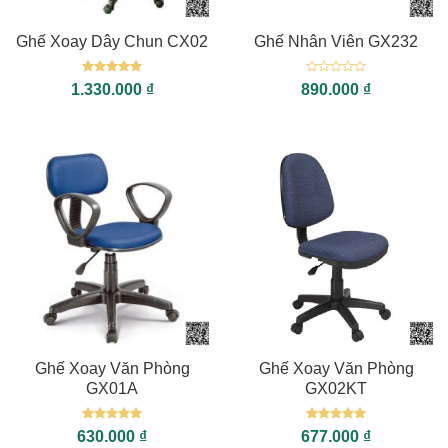
Ghế Xoay Dây Chun CX02
Ghế Nhân Viên GX232
Được xếp
Được
1.330.000
₫
890.000
₫
hạng
5
5
xếp
sao
hạng
0
5
sao
Ghế Xoay Văn Phòng
Ghế Xoay Văn Phòng
GX01A
GX02KT
Được xếp
Được xếp
630.000
₫
677.000
₫
hạng
5
5
hạng
5
5