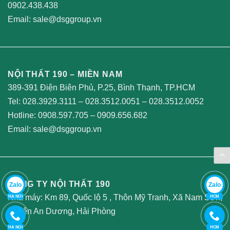
0902.438.438
Email:
sale@dsggroup.vn
NỘI THẤT 190 – MIỀN NAM
389-391 Điện Biên Phủ, P.25, Bình Thạnh, TP.HCM
Tel:
028.3929.3111
–
028.3512.0051
–
028.3512.0052
Hotline:
0908.597.705
–
0909.656.682
Email:
sale@dsggroup.vn
CÔNG TY NỘI THẤT 190
Zalo
Zalo
Nhà máy: Km 89, Quốc lộ 5 , Thôn Mỹ Tranh, Xã Nam Sơn,
HA NOI
HCM
Huyện An Dương, Hải Phòng
HA NOI
HCM