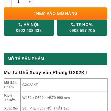
THÊM VÀO GIỎ HÀNG
HÀ NỘI:
TP.HCM:
0902 438 438
0908 597 705
MÔ TẢ SẢN PHẨM
Mô Tả Ghế Xoay Văn Phòng GX02KT
Mã Sản
GX02AKT
Phẩm
Kích
W450 x D520 x H879-990 mm
Thước
Xuất Xứ
Sản Phẩm của NỘI THẤT 190