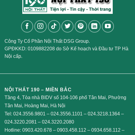
Công Ty Cổ Phần Nội Thất DSG Group.
GPĐKKD: 0109882208 do Sở Kế hoạch và Đầu tư TP Hà
Nội cấp.
NỘI THẤT 190 – MIỀN BẮC
Tầng 4, Tòa nhà BIDV số 104-106 phố Tân Mai, Phường
Tân Mai, Hoàng Mai, Hà Nội
Tel:
024.3556.9801
–
024.3556.1101
–
024.3218.1364
–
024.3220.2081
–
024.3220.2080
Hotline:
0903.420.678
–
0903.458.112
–
0934.658.112
–