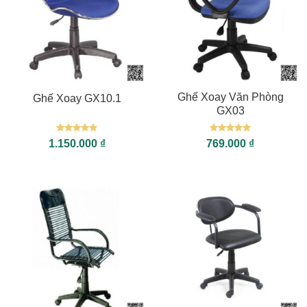
Ghế Xoay Văn Phòng
Ghế Xoay GX10.1
GX03
Được xếp
Được xếp
1.150.000
₫
769.000
₫
hạng
5
5
hạng
5
5
sao
sao