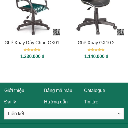
Ghế Xoay Dây Chun CX01
Ghế Xoay GX10.2
Được xếp
Được xếp
1.230.000
₫
1.140.000
₫
hạng
5
5
hạng
5
5
sao
sao
Giới thiệu
Bảng mã màu
Catalogue
Đại lý
Hướng dẫn
Tin tức