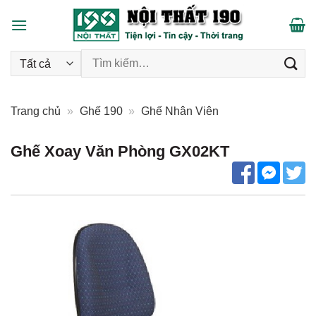
Skip
to
content
Tìm kiếm:
Trang chủ
»
Ghế 190
»
Ghế Nhân Viên
Ghế Xoay Văn Phòng GX02KT