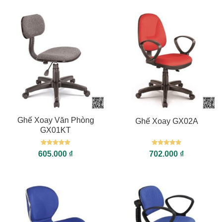
Ghế Xoay Văn Phòng
Ghế Xoay GX02A
GX01KT
Được xếp
Được xếp
605.000
₫
702.000
₫
hạng
5
5
hạng
5
5
sao
sao