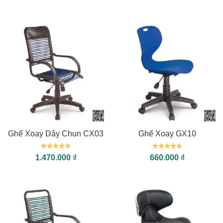
sao
sao
Ghế Xoay Dây Chun CX03
Ghế Xoay GX10
Được xếp
Được xếp
1.470.000
₫
660.000
₫
hạng
5
5
hạng
5
5
sao
sao