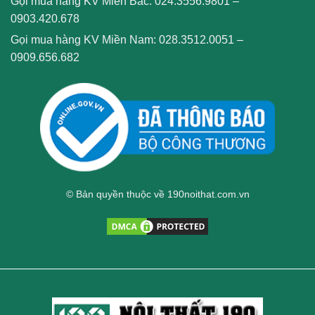
Gọi mua hàng KV Miền Bắc:
024.3556.9801
–
0903.420.678
Gọi mua hàng KV Miền Nam:
028.3512.0051
–
0909.656.682
© Bản quyền thuộc về 190noithat.com.vn