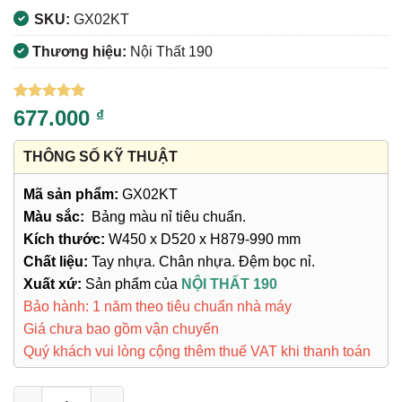
SKU:
GX02KT
Thương hiệu:
Nội Thất 190
5
6
trên 5
677.000
₫
dựa trên
đánh giá
THÔNG SỐ KỸ THUẬT
Mã sản phẩm:
GX02KT
Màu sắc:
Bảng màu nỉ tiêu chuẩn.
Kích thước:
W450 x D520 x H879-990 mm
Chất liệu:
Tay nhựa. Chân nhựa. Đệm bọc nỉ.
Xuất xứ:
Sản phẩm của
NỘI THẤT 190
Bảo hành: 1 năm theo tiêu chuẩn nhà máy
Giá chưa bao gồm vận chuyển
Quý khách vui lòng cộng thêm thuế VAT khi thanh toán
Ghế Xoay Văn Phòng GX02KT số lượng