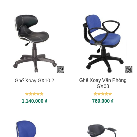
sao
sao
Ghế Xoay Văn Phòng
Ghế Xoay GX10.2
GX03
Được xếp
Được xếp
1.140.000
₫
769.000
₫
hạng
5
5
hạng
5
5
sao
sao