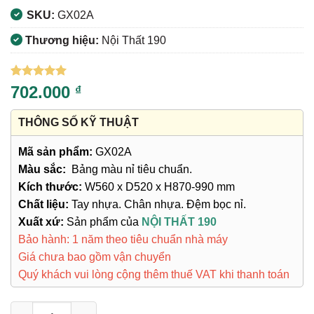
SKU:
GX02A
Thương hiệu:
Nội Thất 190
5
8
trên 5
702.000
₫
dựa trên
đánh giá
THÔNG SỐ KỸ THUẬT
Mã sản phẩm:
GX02A
Màu sắc:
Bảng màu nỉ tiêu chuẩn.
Kích thước:
W560 x D520 x H870-990 mm
Chất liệu:
Tay nhựa. Chân nhựa. Đệm bọc nỉ.
Xuất xứ:
Sản phẩm của
NỘI THẤT 190
Bảo hành: 1 năm theo tiêu chuẩn nhà máy
Giá chưa bao gồm vận chuyển
Quý khách vui lòng cộng thêm thuế VAT khi thanh toán
Ghế Xoay GX02A số lượng