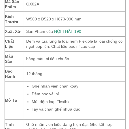
Mã Sản
GX02A
Phẩm
Kích
W560 x D520 x H870-990 mm
Thước
Xuất Xứ
Sản Phẩm của
NỘI THẤT 190
Chất
Đệm và tựa lưng là loại nệm Flexible là loại chống co
Liệu
ngót bẹp lún. Chất liệu bọc nỉ cao cấp
Màu
bảng màu nỉ tiêu chuẩn.
Sắc
Bảo
12 tháng
Hành
Ghế nhân viên chân xoay
Đệm bọc vải nỉ
Mô Tả
Mút đệm loại Flexible.
Tay và chân ghế nhựa đúc
Tính
Ghế nhân viên kiểu dáng hiện đại. Ghế kết hợp