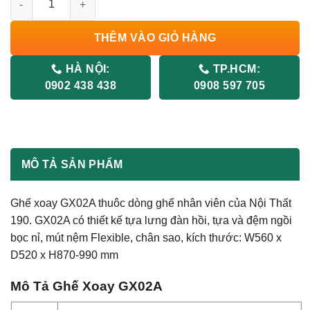
THÊM VÀO GIỎ HÀNG
HÀ NỘI:
TP.HCM:
0902 438 438
0908 597 705
MÔ TẢ SẢN PHẨM
Ghế xoay GX02A thuôc dòng ghế nhân viên của Nội Thất
190. GX02A có thiết kế tựa lưng đàn hồi, tựa và đệm ngồi
bọc nỉ, mút nệm Flexible, chân sao, kích thước: W560 x
D520 x H870-990 mm
Mô Tả Ghế Xoay GX02A