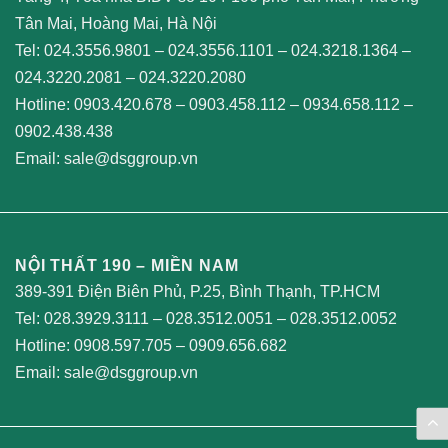
Tân Mai, Hoàng Mai, Hà Nội
Tel:
024.3556.9801
–
024.3556.1101
–
024.3218.1364
–
024.3220.2081
–
024.3220.2080
Hotline:
0903.420.678
–
0903.458.112
–
0934.658.112
–
0902.438.438
Email:
sale@dsggroup.vn
NỘI THẤT 190 – MIỀN NAM
389-391 Điện Biên Phủ, P.25, Bình Thạnh, TP.HCM
Tel:
028.3929.3111
–
028.3512.0051
–
028.3512.0052
Hotline:
0908.597.705
–
0909.656.682
Email:
sale@dsggroup.vn