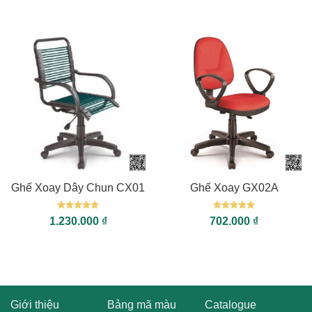
sao
sao
Ghế Xoay Dây Chun CX01
Ghế Xoay GX02A
Được xếp
Được xếp
1.230.000
₫
702.000
₫
hạng
5
5
hạng
5
5
sao
sao
Giới thiệu
Bảng mã màu
Catalogue