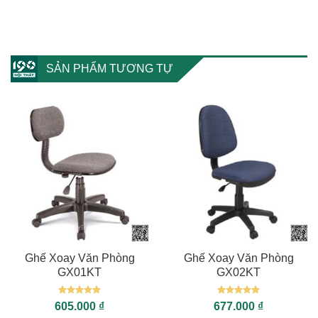
SẢN PHẨM TƯƠNG TỰ
Ghế Xoay Văn Phòng
Ghế Xoay Văn Phòng
GX01KT
GX02KT
Được xếp
Được xếp
605.000
₫
677.000
₫
hạng
5
5
hạng
5
5