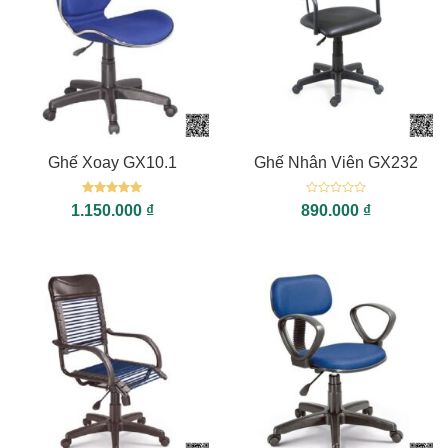
Ghế Xoay GX10.1
Ghế Nhân Viên GX232
Được xếp
Được
1.150.000
₫
890.000
₫
hạng
5
5
xếp
sao
hạng
0
5
sao