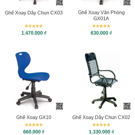
Ghế Xoay Văn Phòng
Ghế Xoay Dây Chun CX03
GX01A
Được xếp
Được xếp
1.470.000
₫
630.000
₫
hạng
5
5
hạng
5
5
sao
sao
Ghế Xoay GX10
Ghế Xoay Dây Chun CX02
Được xếp
Được xếp
660.000
₫
1.330.000
₫
hạng
5
5
hạng
5
5