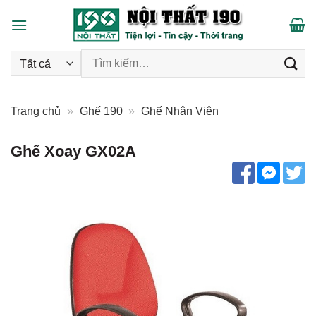
Skip
to
content
Tìm kiếm:
Trang chủ
»
Ghế 190
»
Ghế Nhân Viên
Ghế Xoay GX02A