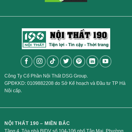
Công Ty Cổ Phần Nội Thất DSG Group.
GPĐKKD: 0109882208 do Sở Kế hoạch và Đầu tư TP Hà
Nội cấp.
NỘI THẤT 190 – MIỀN BẮC
Tầng 4, Tòa nhà BIDV số 104-106 phố Tân Mai, Phường