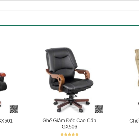
+
+
Ghế Giám Đốc Cao Cấp
GX501
Ghế
GX506