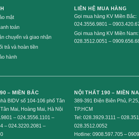
CH
LIÊN HỆ MUA HÀNG
Gọi mua hàng KV Miền Bắc:
ảo mật
024.3556.9801
–
0903.420.6
hanh toán
Gọi mua hàng KV Miền Nam:
ận chuyển và giao nhận
028.3512.0051
–
0909.656.6
i trả và hoàn tiền
ảo hành
90 – MIỀN BẮC
NỘI THẤT 190 – MIỀN N
nhà BIDV số 104-106 phố Tân
389-391 Điện Biên Phủ, P.25
Tân Mai, Hoàng Mai, Hà Nội
TP.HCM
.9801
–
024.3556.1101
–
Tel:
028.3929.3111
–
028.351
64
–
024.3220.2081
–
028.3512.0052
80
Hotline:
0908.597.705
–
0909