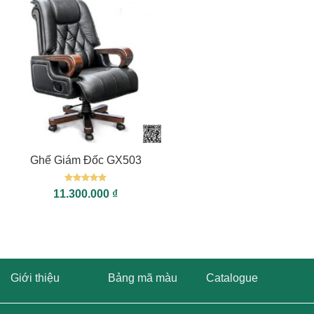
+
Ghế Giám Đốc GX503
Được xếp
11.300.000
₫
hạng
5
5
sao
Giới thiệu
Bảng mã màu
Catalogue