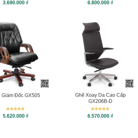
Được xếp
Được
3.690.000
₫
6.800.000
₫
hạng
5
5
xếp
sao
hạng
0
5
sao
+
Ghế Xoay Da Cao Cấp
 Giám Đốc GX505
GX206B-D
Được xếp
Được xếp
5.620.000
₫
6.570.000
₫
hạng
5
5
hạng
5
5
sao
sao