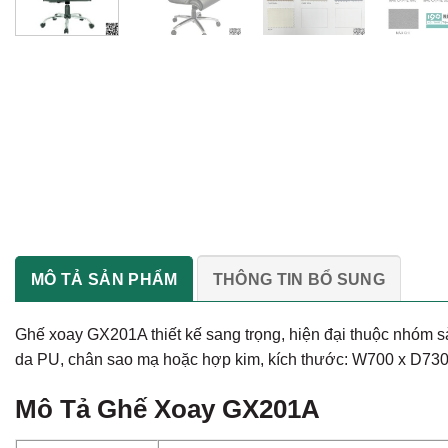
MÔ TẢ SẢN PHẨM
THÔNG TIN BỔ SUNG
Ghế xoay GX201A thiết kế sang trọng, hiện đại thuộc nhóm
da PU, chân sao mạ hoặc hợp kim, kích thước: W700 x D73
Mô Tả
Ghế Xoay GX201A