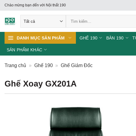
Skip
Chào mừng bạn đến với Nội thất 190
to
Tìm
content
kiếm:
GHẾ 190
BÀN 190
T
DANH MỤC SẢN PHẨM
SẢN PHẨM KHÁC
Trang chủ
»
Ghế 190
»
Ghế Giám Đốc
Ghế Xoay GX201A