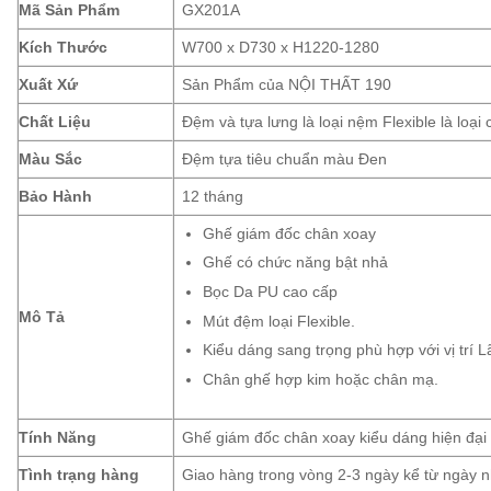
Mã Sản Phẩm
GX201A
Kích Thước
W700 x D730 x H1220-1280
Xuất Xứ
Sản Phẩm của NỘI THẤT 190
Chất Liệu
Đệm và tựa lưng là loại nệm Flexible là loại
Màu Sắc
Đệm tựa tiêu chuẩn màu Đen
Bảo Hành
12 tháng
Ghế giám đốc chân xoay
Ghế có chức năng bật nhả
Bọc Da PU cao cấp
Mô Tả
Mút đệm loại Flexible.
Kiểu dáng sang trọng phù hợp với vị trí 
Chân ghế hợp kim hoặc chân mạ.
Tính Năng
Ghế giám đốc chân xoay kiểu dáng hiện đại
Tình trạng hàng
Giao hàng trong vòng 2-3 ngày kể từ ngày