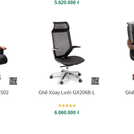
Được xếp
5.620.000
₫
hạng
5
5
sao
+
+
X502
Ghế Xoay Lưới GX206B-L
Ghế
Được xếp
6.060.000
₫
hạng
5
5
sao