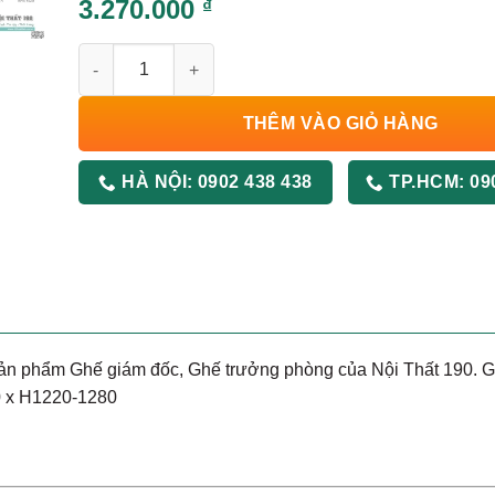
3.270.000
₫
Ghế Xoay GX201A số lượng
THÊM VÀO GIỎ HÀNG
HÀ NỘI:
0902 438 438
TP.HCM:
09
 sản phẩm Ghế giám đốc, Ghế trưởng phòng của Nội Thất 190.
0 x H1220-1280