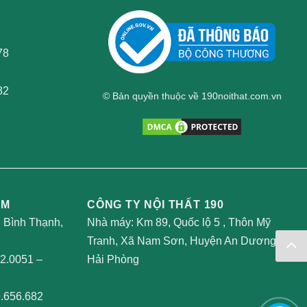
78
82
© Bản quyền thuộc về 190noithat.com.vn
AM
CÔNG TY NỘI THẤT 190
, Bình Thạnh,
Nhà máy: Km 89, Quốc lộ 5 , Thôn Mỹ
Tranh, Xã Nam Sơn, Huyện An Dương,
2.0051
–
Hải Phòng
.656.682