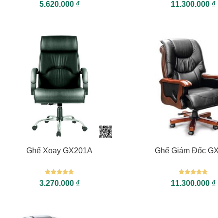
Được xếp
Được xếp
5.620.000
₫
11.300.000
₫
hạng
5
5
hạng
5
5
sao
sao
+
+
Ghế Xoay GX201A
Ghế Giám Đốc G
Được xếp
Được xếp
3.270.000
₫
11.300.000
₫
hạng
5
5
hạng
5
5
sao
sao