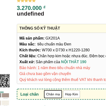
5
2
trên 5
3.270.000
₫
dựa trên
undefined
đánh giá
THÔNG SỐ KỸ THUẬT
Mã sản phẩm:
GX201A
Màu sắc:
tiêu chuẩn màu Đen
Kích thước:
W700 x D730 x H1220-1280
Chất liệu:
Chân hợp kim hoặc nhựa đúc. Đệm bọc 
Xuất xứ:
Sản phẩm của
NỘI THẤT 190
Bảo hành: 1 năm theo tiêu chuẩn nhà máy
Giá chưa bao gồm vận chuyển
Quý khách vui lòng cộng thêm thuế VAT khi thanh t
Loại chân
Chân mạ
Hợp Kim