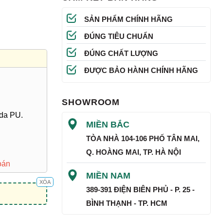
SẢN PHẨM CHÍNH HÃNG
ĐÚNG TIÊU CHUẨN
ĐÚNG CHẤT LƯỢNG
ĐƯỢC BẢO HÀNH CHÍNH HÃNG
SHOWROOM
da PU.
MIỀN BẮC
TÒA NHÀ 104-106 PHỐ TÂN MAI,
Q. HOÀNG MAI, TP. HÀ NỘI
oán
MIỀN NAM
XÓA
389-391 ĐIỆN BIÊN PHỦ - P. 25 -
BÌNH THẠNH - TP. HCM