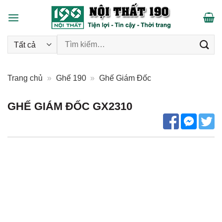
Skip
to
content
Tìm kiếm:
Trang chủ
»
Ghế 190
»
Ghế Giám Đốc
GHẾ GIÁM ĐỐC GX2310