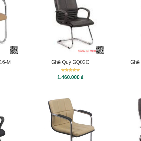
+
+
16-M
Ghế Quỳ GQ02C
Ghế
Được xếp
1.460.000
₫
hạng
5
5
sao