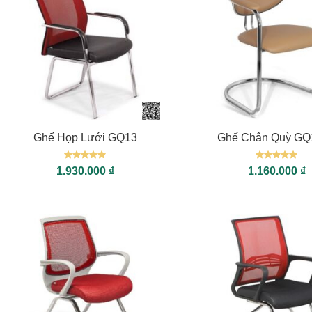
+
+
Ghế Họp Lưới GQ13
Ghế Chân Quỳ GQ
Được xếp
Được xếp
1.930.000
₫
1.160.000
₫
hạng
5
5
hạng
5
5
sao
sao