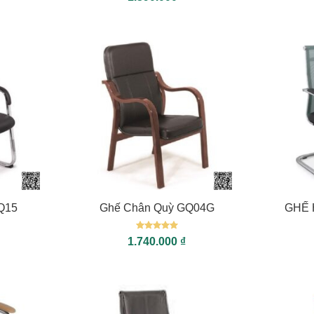
hạng
5
5
sao
+
+
Q15
Ghế Chân Quỳ GQ04G
GHẾ 
Được xếp
1.740.000
₫
hạng
5
5
sao