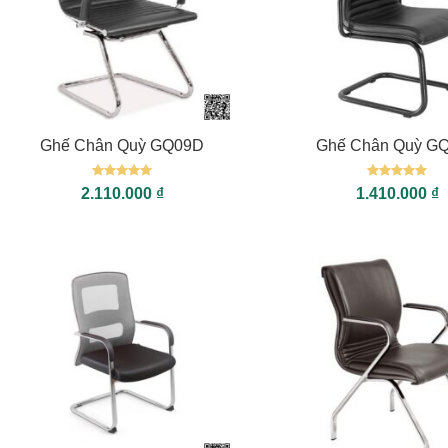
+
+
Ghế Chân Quỳ GQ09D
Ghế Chân Quỳ G
Được xếp
Được xếp
2.110.000
₫
1.410.000
₫
hạng
5
5
hạng
5
5
sao
sao