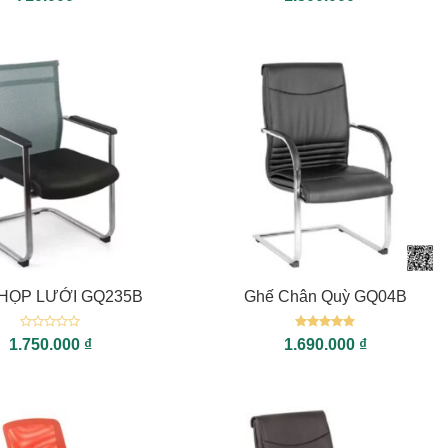
xếp
hạng
5
5
hạng
sao
0
5
sao
+
HỌP LƯỚI GQ235B
Ghế Chân Quỳ GQ04B
Được
Được xếp
1.750.000
₫
1.690.000
₫
xếp
hạng
5
5
hạng
sao
0
5
sao