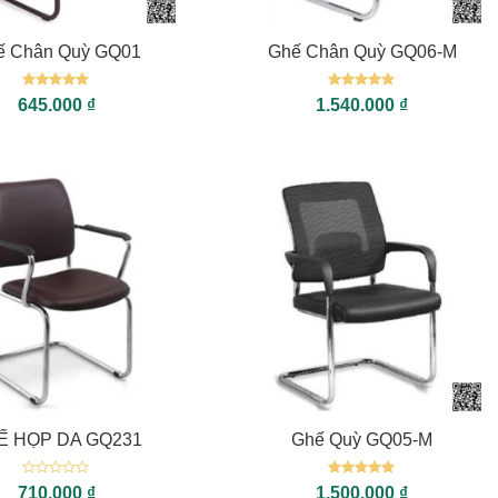
+
ế Chân Quỳ GQ01
Ghế Chân Quỳ GQ06-M
Được xếp
Được xếp
645.000
₫
1.540.000
₫
hạng
5
5
hạng
5
5
sao
sao
+
Ế HỌP DA GQ231
Ghế Quỳ GQ05-M
Được
Được xếp
710.000
₫
1.500.000
₫