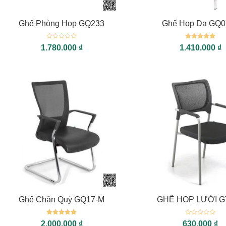
+
+
Ghế Phòng Họp GQ233
Ghế Họp Da GQ0
Được
Được xếp
1.780.000
₫
1.410.000
₫
xếp
hạng
5
5
hạng
sao
0
5
sao
+
+
Ghế Chân Quỳ GQ17-M
GHẾ HỌP LƯỚI G
Được xếp
Được
2.000.000
₫
630.000
₫