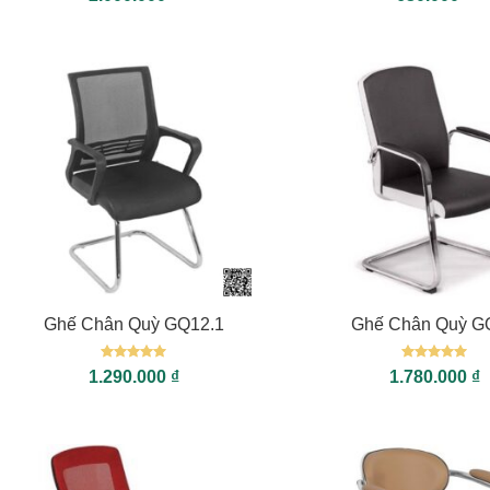
hạng
5
5
xếp
sao
hạng
0
5
sao
+
+
Ghế Chân Quỳ GQ12.1
Ghế Chân Quỳ G
Được xếp
Được xếp
1.290.000
₫
1.780.000
₫
hạng
5
5
hạng
5
5
sao
sao