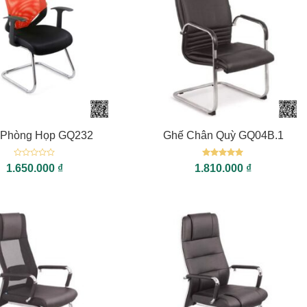
+
 Phòng Họp GQ232
Ghế Chân Quỳ GQ04B.1
Được
Được xếp
1.650.000
₫
1.810.000
₫
xếp
hạng
5
5
hạng
sao
0
5
sao