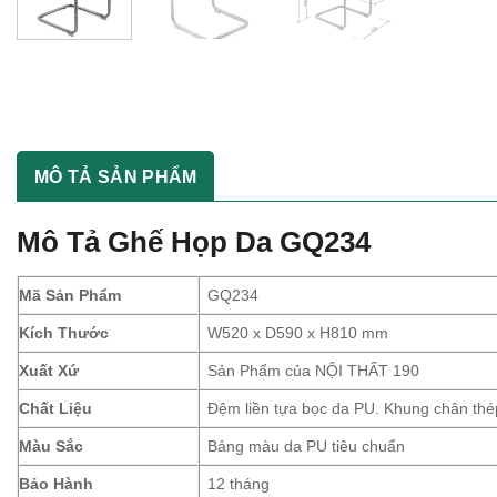
MÔ TẢ SẢN PHẨM
Mô Tả Ghế Họp Da GQ234
Mã Sản Phẩm
GQ234
Kích Thước
W520 x D590 x H810 mm
Xuất Xứ
Sản Phẩm của NỘI THẤT 190
Chất Liệu
Đệm liền tựa bọc da PU. Khung chân thé
Màu Sắc
Bảng màu da PU tiêu chuẩn
Bảo Hành
12 tháng