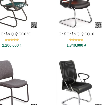
+
 Chân Quỳ GQ03C
Ghế Chân Quỳ GQ10
Được xếp
Được xếp
1.200.000
₫
1.340.000
₫
hạng
5
5
hạng
5
5
sao
sao