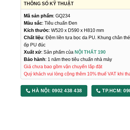
THÔNG SỐ KỸ THUẬT
Mã sản phẩm
: GQ234
Màu sắc
: Tiêu chuẩn Đen
Kích thước
: W520 x D590 x H810 mm
Chất liệu
: Đệm liền tựa bọc da PU. Khung chân th
ốp PU đúc
Xuất xứ
: Sản phẩm của
NỘI THẤT 190
Bảo hành
: 1 năm theo tiêu chuẩn nhà máy
Giá chưa bao gồm vận chuyển lắp đặt
Quý khách vui lòng cộng thêm 10% thuế VAT khi th
HÀ NỘI:
0902 438 438
TP.HCM:
09