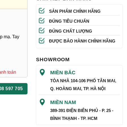
SẢN PHẨM CHÍNH HÃNG
ĐÚNG TIÊU CHUẨN
ĐÚNG CHẤT LƯỢNG
ép mạ. Tay
ĐƯỢC BẢO HÀNH CHÍNH HÃNG
SHOWROOM
MIỀN BẮC
anh toán
TÒA NHÀ 104-106 PHỐ TÂN MAI,
Q. HOÀNG MAI, TP. HÀ NỘI
08 597 705
MIỀN NAM
389-391 ĐIỆN BIÊN PHỦ - P. 25 -
BÌNH THẠNH - TP. HCM