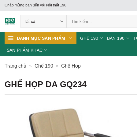
Skip
Chào mừng bạn đến với Nội thất 190
to
Tìm
content
kiếm:
GHẾ 190
BÀN 190
T
DANH MỤC SẢN PHẨM
SẢN PHẨM KHÁC
Trang chủ
»
Ghế 190
»
Ghế Họp
GHẾ HỌP DA GQ234