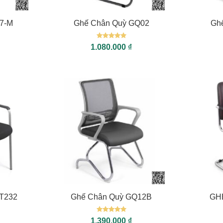
+
+
7-M
Ghế Chân Quỳ GQ02
Gh
Được xếp
1.080.000
₫
hạng
5
5
sao
+
+
T232
Ghế Chân Quỳ GQ12B
GH
Được xếp
1.390.000
₫