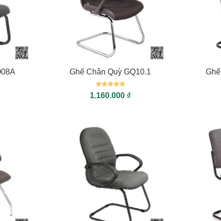
+
+
Q08A
Ghế Chân Quỳ GQ10.1
Ghế
Được xếp
1.160.000
₫
hạng
5
5
sao