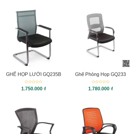
5
sao
GHẾ HỌP LƯỚI GQ235B
Ghế Phòng Họp GQ233
Được
Được
1.750.000
₫
1.780.000
₫
xếp
xếp
hạng
hạng
0
0
5
5
sao
sao