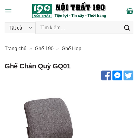
Skip
to
content
Tìm kiếm:
Trang chủ
»
Ghế 190
»
Ghế Họp
Ghế Chân Quỳ GQ01