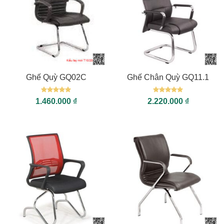
Ghế Quỳ GQ02C
Ghế Chân Quỳ GQ11.1
Được xếp
Được xếp
1.460.000
₫
2.220.000
₫
hạng
5
5
hạng
5
5
sao
sao