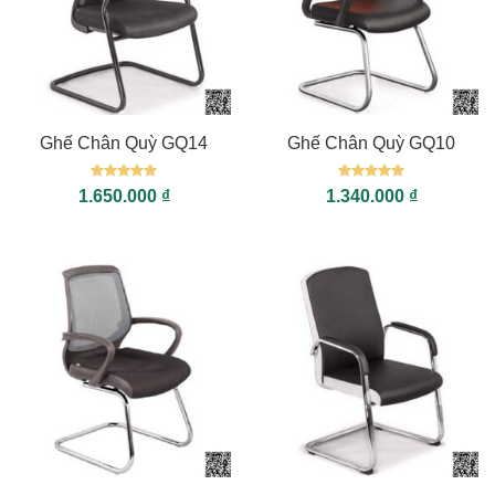
Ghế Chân Quỳ GQ14
Ghế Chân Quỳ GQ10
Được xếp
Được xếp
1.650.000
₫
1.340.000
₫
hạng
5
5
hạng
5
5
sao
sao