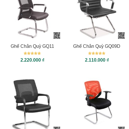
Ghế Chân Quỳ GQ11
Ghế Chân Quỳ GQ09D
Được xếp
Được xếp
2.220.000
₫
2.110.000
₫
hạng
5
5
hạng
5
5
sao
sao