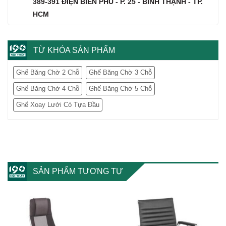
389-391 ĐIỆN BIÊN PHỦ - P. 25 - BÌNH THẠNH - TP.
HCM
TỪ KHÓA SẢN PHẨM
Ghế Băng Chờ 2 Chỗ
Ghế Băng Chờ 3 Chỗ
Ghế Băng Chờ 4 Chỗ
Ghế Băng Chờ 5 Chỗ
Ghế Xoay Lưới Có Tựa Đầu
SẢN PHẨM TƯƠNG TỰ