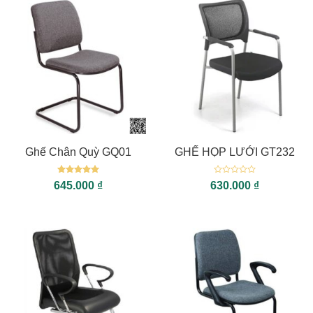
Ghế Chân Quỳ GQ01
GHẾ HỌP LƯỚI GT232
Được xếp
Được
645.000
₫
630.000
₫
hạng
5
5
xếp
sao
hạng
0
5
sao