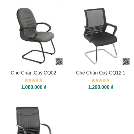
Ghế Chân Quỳ GQ02
Ghế Chân Quỳ GQ12.1
Được xếp
Được xếp
1.080.000
₫
1.290.000
₫
hạng
5
5
hạng
5
5
sao
sao