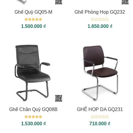
Ghế Quỳ GQ05-M
Ghế Phòng Họp GQ232
Được xếp
Được
1.500.000
₫
1.650.000
₫
hạng
5
5
xếp
sao
hạng
0
5
sao
Ghế Chân Quỳ GQ08B
GHẾ HỌP DA GQ231
Được xếp
Được
1.530.000
₫
710.000
₫
hạng
5
5
xếp
sao
hạng
0