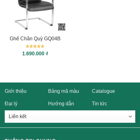
Ghế Chân Quỳ GQ04B
Được xếp
1.690.000
₫
hạng
5
5
sao
Giới thiệu
Bảng mã màu
Catalogue
Đại lý
Hướng dẫn
Tin tức