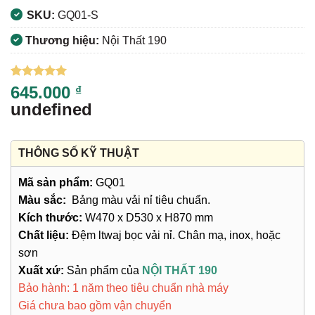
SKU:
GQ01-S
Thương hiệu:
Nội Thất 190
5
1
trên 5
645.000
₫
dựa trên
undefined
đánh giá
THÔNG SỐ KỸ THUẬT
Mã sản phẩm:
GQ01
Màu sắc:
Bảng màu vải nỉ tiêu chuẩn.
Kích thước:
W470 x D530 x H870 mm
Chất liệu:
Đệm ltwaj bọc vải nỉ. Chân mạ, inox, hoặc
sơn
Xuất xứ:
Sản phẩm của
NỘI THẤT 190
Bảo hành: 1 năm theo tiêu chuẩn nhà máy
Giá chưa bao gồm vận chuyển