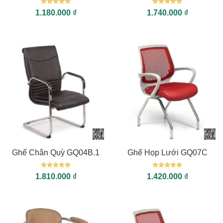
Được xếp
Được xếp
1.180.000
₫
1.740.000
₫
hạng
5
5
hạng
5
5
sao
sao
Ghế Chân Quỳ GQ04B.1
Ghế Họp Lưới GQ07C
Được xếp
Được xếp
1.810.000
₫
1.420.000
₫
hạng
5
5
hạng
5
5
sao
sao