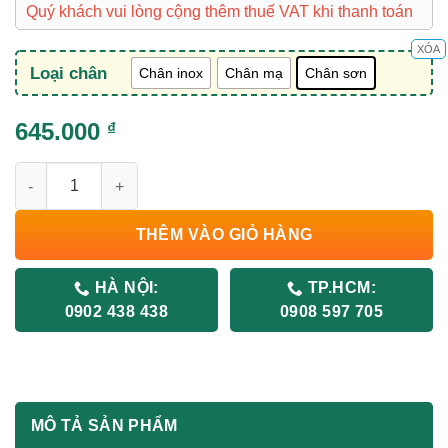
Quý khách vui lòng cộng thêm thuế VAT khi thanh toán
XÓA
Loại chân
Chân inox
Chân mạ
Chân sơn
645.000
₫
Ghế Chân Quỳ GQ01 số lượng
THÊM VÀO GIỎ HÀNG
HÀ NỘI:
TP.HCM:
0902 438 438
0908 597 705
MÔ TẢ SẢN PHẨM