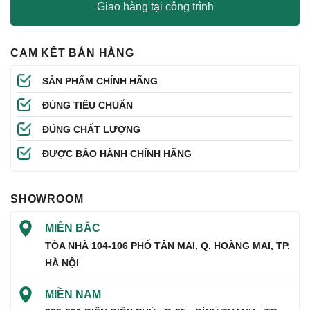
Giao hàng tại công trình
CAM KẾT BÁN HÀNG
SẢN PHẨM CHÍNH HÃNG
ĐÚNG TIÊU CHUẨN
ĐÚNG CHẤT LƯỢNG
ĐƯỢC BẢO HÀNH CHÍNH HÃNG
SHOWROOM
MIỀN BẮC
TÒA NHÀ 104-106 PHỐ TÂN MAI, Q. HOÀNG MAI, TP.
HÀ NỘI
MIỀN NAM