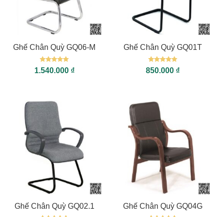
Ghế Chân Quỳ GQ06-M
Ghế Chân Quỳ GQ01T
Được xếp
Được xếp
1.540.000
₫
850.000
₫
hạng
5
5
hạng
5
5
sao
sao
Ghế Chân Quỳ GQ02.1
Ghế Chân Quỳ GQ04G