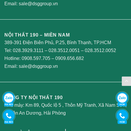
Email:
sale@dsggroup.vn
NỘI THẤT 190 – MIỀN NAM
389-391 Điện Biên Phủ, P.25, Bình Thạnh, TP.HCM
Tel:
028.3929.3111
–
028.3512.0051
–
028.3512.0052
Hotline:
0908.597.705
–
0909.656.682
Email:
sale@dsggroup.vn
CÔNG TY NỘI THẤT 190
Zalo
Zalo
Nhà máy: Km 89, Quốc lộ 5 , Thôn Mỹ Tranh, Xã Nam Sơn,
HA NOI
HCM
Huyện An Dương, Hải Phòng
HA NOI
HCM