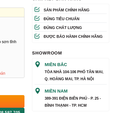
SẢN PHẨM CHÍNH HÃNG
ĐÚNG TIÊU CHUẨN
ĐÚNG CHẤT LƯỢNG
ĐƯỢC BẢO HÀNH CHÍNH HÃNG
 sơn tĩnh
SHOWROOM
MIỀN BẮC
TÒA NHÀ 104-106 PHỐ TÂN MAI,
oán
Q. HOÀNG MAI, TP. HÀ NỘI
MIỀN NAM
389-391 ĐIỆN BIÊN PHỦ - P. 25 -
BÌNH THẠNH - TP. HCM
08 597 705