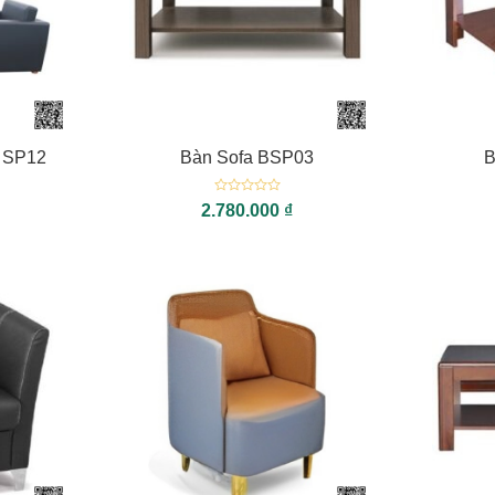
+
+
 SP12
Bàn Sofa BSP03
B
Được
2.780.000
₫
xếp
hạng
0
5
sao
+
+