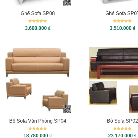
Ghế Sofa SP08
Ghế Sofa SP0
Được xếp
Được xếp
3.690.000
₫
3.510.000
₫
hạng
5
5
hạng
5
5
sao
sao
+
+
Bộ Sofa Văn Phòng SP04
Bộ Sofa SP02
Được xếp
Được xếp
18.780.000
₫
23.170.000
₫
hạng
5
5
hạng
5
5