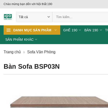
Skip
Chào mừng bạn đến với Nội thất 190
to
Tìm
content
kiếm:
GHẾ 190
BÀN 190
T
DANH MỤC SẢN PHẨM
SẢN PHẨM KHÁC
Trang chủ
»
Sofa Văn Phòng
Bàn Sofa BSP03N