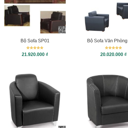
+
+
Bộ Sofa SP01
Bộ Sofa Văn Phòng
Được xếp
Được xếp
21.920.000
₫
20.020.000
₫
hạng
5
5
hạng
5
5
sao
sao
+
+