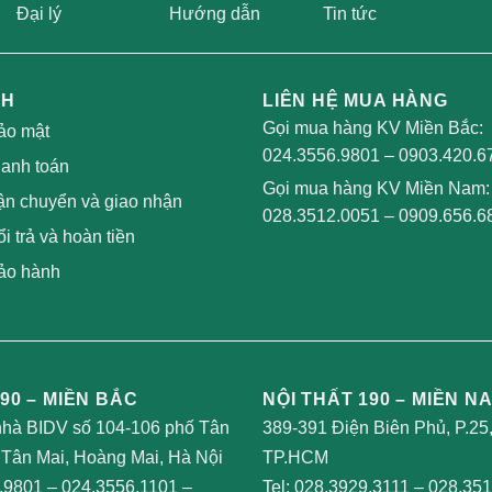
Đại lý
Hướng dẫn
Tin tức
CH
LIÊN HỆ MUA HÀNG
Gọi mua hàng KV Miền Bắc:
ảo mật
024.3556.9801
–
0903.420.6
hanh toán
Gọi mua hàng KV Miền Nam:
ận chuyển và giao nhận
028.3512.0051
–
0909.656.6
i trả và hoàn tiền
ảo hành
90 – MIỀN BẮC
NỘI THẤT 190 – MIỀN N
nhà BIDV số 104-106 phố Tân
389-391 Điện Biên Phủ, P.25
Tân Mai, Hoàng Mai, Hà Nội
TP.HCM
.9801
–
024.3556.1101
–
Tel:
028.3929.3111
–
028.351