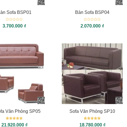
àn Sofa BSP01
Bàn Sofa BSP04
Được
Được
3.700.000
₫
2.070.000
₫
xếp
xếp
hạng
hạng
0
0
5
5
sao
sao
+
ofa Văn Phòng SP05
Sofa Văn Phòng SP10
Được xếp
Được xếp
21.920.000
₫
18.780.000
₫
hạng
5
5
hạng
5
5