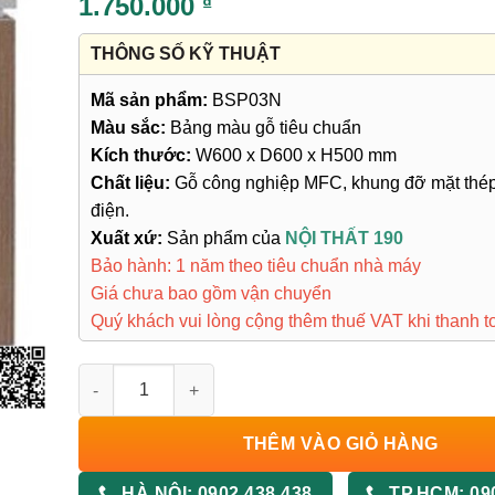
1.750.000
₫
THÔNG SỐ KỸ THUẬT
Mã sản phẩm:
BSP03N
Màu sắc:
Bảng màu gỗ tiêu chuẩn
Kích thước:
W600 x D600 x H500 mm
Chất liệu:
Gỗ công nghiệp MFC, khung đỡ mặt thép
điện.
Xuất xứ:
Sản phẩm của
NỘI THẤT 190
Bảo hành: 1 năm theo tiêu chuẩn nhà máy
Giá chưa bao gồm vận chuyển
Quý khách vui lòng cộng thêm thuế VAT khi thanh t
Bàn Sofa BSP03N số lượng
THÊM VÀO GIỎ HÀNG
HÀ NỘI:
0902 438 438
TP.HCM:
09