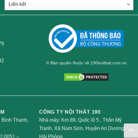
78
82
© Bản quyền thuộc về 190noithat.com.vn
AM
CÔNG TY NỘI THẤT 190
, Bình Thạnh,
Nhà máy: Km 89, Quốc lộ 5 , Thôn Mỹ
Tranh, Xã Nam Sơn, Huyện An Dương,
2.0051
–
Hải Phòng