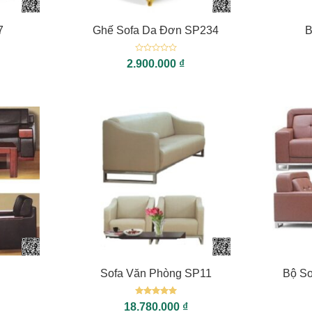
7
Ghế Sofa Da Đơn SP234
B
Được
2.900.000
₫
xếp
hạng
0
5
sao
+
+
Sofa Văn Phòng SP11
Bộ S
Được xếp
18.780.000
₫
hạng
5
5