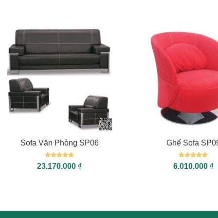
sao
sao
+
+
Sofa Văn Phòng SP06
Ghế Sofa SP0
Được xếp
Được xếp
23.170.000
₫
6.010.000
₫
hạng
5
5
hạng
5
5
sao
sao