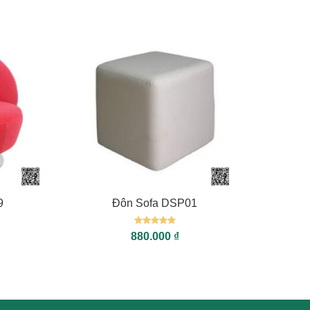
sao
+
9
Đôn Sofa DSP01
Được xếp
880.000
₫
hạng
5
5
sao