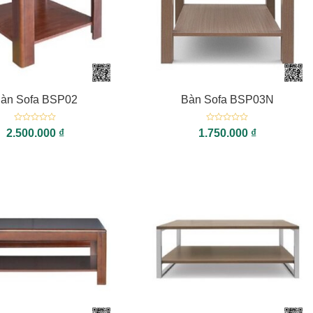
+
àn Sofa BSP02
Bàn Sofa BSP03N
Được
Được
2.500.000
₫
1.750.000
₫
xếp
xếp
hạng
hạng
0
0
5
5
sao
sao
+