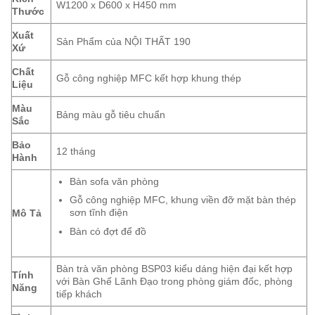
W1200 x D600 x H450 mm
Thước
Xuất
Sản Phẩm của NỘI THẤT 190
Xứ
Chất
Gỗ công nghiệp MFC kết hợp khung thép
Liệu
Màu
Bảng màu gỗ tiêu chuẩn
Sắc
Bảo
12 tháng
Hành
Bàn sofa văn phòng
Gỗ công nghiệp MFC, khung viền đỡ mặt bàn thép
sơn tĩnh điện
Mô Tả
Bàn có đợt để đồ
Bàn trà văn phòng BSP03 kiểu dáng hiện đại kết hợp
Tính
với Bàn Ghế Lãnh Đạo trong phòng giám đốc, phòng
Năng
tiếp khách