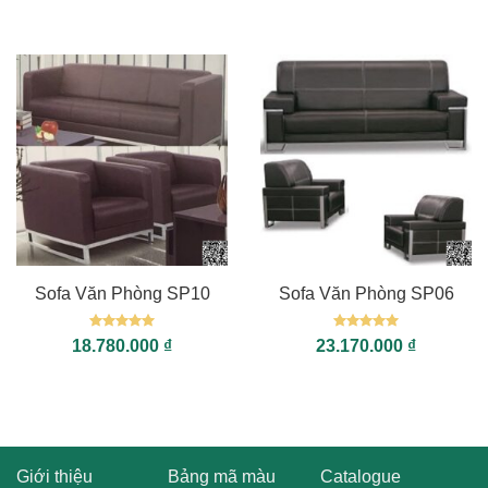
sao
sao
Sofa Văn Phòng SP10
Sofa Văn Phòng SP06
Được xếp
Được xếp
18.780.000
₫
23.170.000
₫
hạng
5
5
hạng
5
5
sao
sao
Giới thiệu
Bảng mã màu
Catalogue