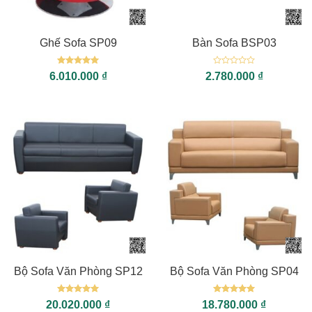
Ghế Sofa SP09
Bàn Sofa BSP03
Được xếp
Được
6.010.000
₫
2.780.000
₫
hạng
5
5
xếp
sao
hạng
0
5
sao
Bộ Sofa Văn Phòng SP12
Bộ Sofa Văn Phòng SP04
Được xếp
Được xếp
20.020.000
₫
18.780.000
₫
hạng
5
5
hạng
5
5