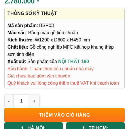
2.780.000
₫
THÔNG SỐ KỸ THUẬT
Mã sản phẩm:
BSP03
Màu sắc:
Bảng màu gỗ tiêu chuẩn
Kích thước:
W1200 x D600 x H450 mm
Chất liệu:
Gỗ công nghiệp MFC kết hợp khung thép
sơn tĩnh điện
Xuất xứ:
Sản phẩm của
NỘI THẤT 190
Bảo hành: 1 năm theo tiêu chuẩn nhà máy
Giá chưa bao gồm vận chuyển
Quý khách vui lòng cộng thêm thuế VAT khi thanh toán
Bàn Sofa BSP03 số lượng
THÊM VÀO GIỎ HÀNG
HÀ NỘI:
TP.HCM: