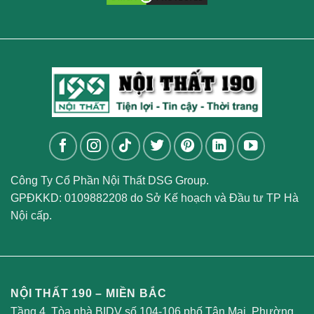
Công Ty Cổ Phần Nội Thất DSG Group.
GPĐKKD: 0109882208 do Sở Kế hoạch và Đầu tư TP Hà
Nội cấp.
NỘI THẤT 190 – MIỀN BẮC
Tầng 4, Tòa nhà BIDV số 104-106 phố Tân Mai, Phường