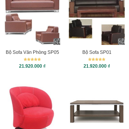
Bộ Sofa Văn Phòng SP05
Bộ Sofa SP01
Được xếp
Được xếp
21.920.000
₫
21.920.000
₫
hạng
5
5
hạng
5
5
sao
sao