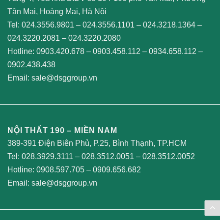
Tân Mai, Hoàng Mai, Hà Nội
Tel:
024.3556.9801
–
024.3556.1101
–
024.3218.1364
–
024.3220.2081
–
024.3220.2080
Hotline:
0903.420.678
–
0903.458.112
–
0934.658.112
–
0902.438.438
Email:
sale@dsggroup.vn
NỘI THẤT 190 – MIỀN NAM
389-391 Điện Biên Phủ, P.25, Bình Thạnh, TP.HCM
Tel:
028.3929.3111
–
028.3512.0051
–
028.3512.0052
Hotline:
0908.597.705
–
0909.656.682
Email:
sale@dsggroup.vn