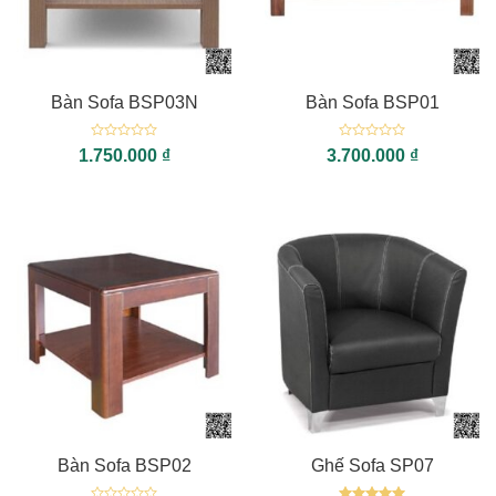
Bàn Sofa BSP03N
Bàn Sofa BSP01
Được
Được
1.750.000
₫
3.700.000
₫
xếp
xếp
hạng
hạng
0
0
5
5
sao
sao
Bàn Sofa BSP02
Ghế Sofa SP07