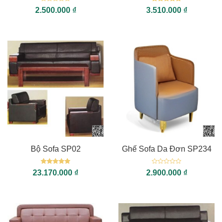
Được
Được xếp
2.500.000
₫
3.510.000
₫
xếp
hạng
5
5
hạng
sao
0
5
sao
Bộ Sofa SP02
Ghế Sofa Da Đơn SP234
Được xếp
Được
23.170.000
₫
2.900.000
₫
hạng
5
5
xếp
sao
hạng
0
5
sao