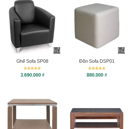
Ghế Sofa SP08
Đôn Sofa DSP01
Được xếp
Được xếp
3.690.000
₫
880.000
₫
hạng
5
5
hạng
5
5
sao
sao