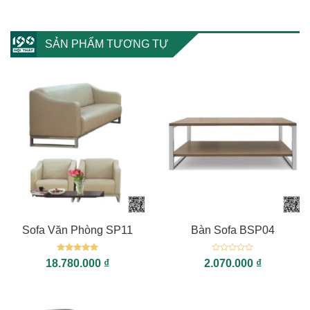
SẢN PHẨM TƯƠNG TỰ
Sofa Văn Phòng SP11
Bàn Sofa BSP04
Được xếp
Được
18.780.000
₫
2.070.000
₫
hạng
5
5
xếp
sao
hạng
0
5
sao