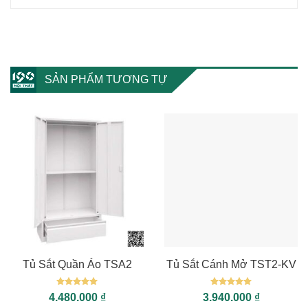
SẢN PHẨM TƯƠNG TỰ
Tủ Sắt Quần Áo TSA2
Tủ Sắt Cánh Mở TST2-KV
Được xếp
Được xếp
4.480.000
₫
3.940.000
₫
hạng
5
5
hạng
5
5