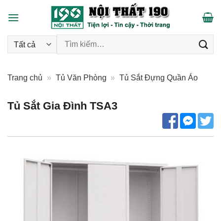
Skip
to
content
Tìm kiếm:
Trang chủ
»
Tủ Văn Phòng
»
Tủ Sắt Đựng Quần Áo
Tủ Sắt Gia Đình TSA3