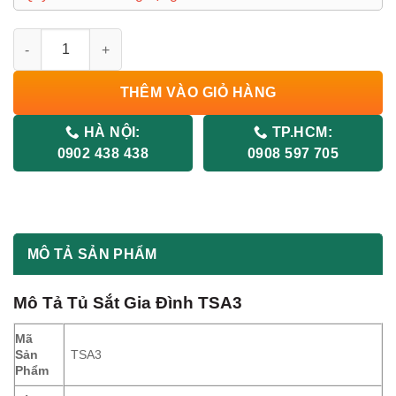
Tủ Sắt Gia Đình TSA3 số lượng
THÊM VÀO GIỎ HÀNG
HÀ NỘI:
TP.HCM:
0902 438 438
0908 597 705
MÔ TẢ SẢN PHẨM
Mô Tả Tủ Sắt Gia Đình TSA3
Mã
Sản
TSA3
Phẩm