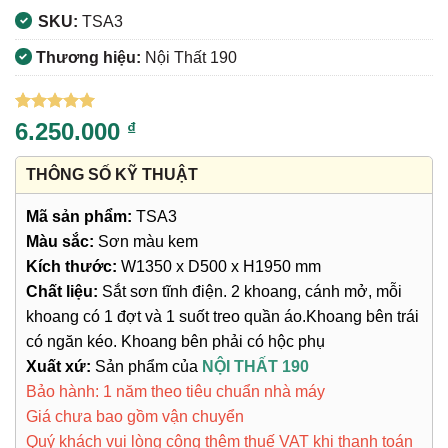
SKU:
TSA3
Thương hiệu:
Nội Thất 190
5
7
trên 5
6.250.000
₫
dựa trên
đánh giá
THÔNG SỐ KỸ THUẬT
Mã sản phẩm:
TSA3
Màu sắc:
Sơn màu kem
Kích thước:
W1350 x D500 x H1950 mm
Chất liệu:
Sắt sơn tĩnh điện. 2 khoang, cánh mở, mỗi
khoang có 1 đợt và 1 suốt treo quần áo.Khoang bên trái
có ngăn kéo. Khoang bên phải có hộc phụ
Xuất xứ:
Sản phẩm của
NỘI THẤT 190
Bảo hành: 1 năm theo tiêu chuẩn nhà máy
Giá chưa bao gồm vận chuyển
Quý khách vui lòng cộng thêm thuế VAT khi thanh toán