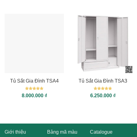
sao
sao
Tủ Sắt Gia Đình TSA4
Tủ Sắt Gia Đình TSA3
Được xếp
Được xếp
8.000.000
₫
6.250.000
₫
hạng
5
5
hạng
5
5
sao
sao
Giới thiệu
Bảng mã màu
Catalogue