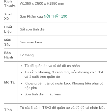
Kích
W1350 x D500 x H1950 mm
Thước
Xuất
Sản Phẩm của
NỘI THẤT 190
Xứ
Chất
Sắt sơn tĩnh điện
Liệu
Màu
Sơn màu kem
Sắc
Bảo
12 tháng
Hành
Tủ để quần áo và tủ để đồ cá nhân
Tủ sắt 2 khoang, 3 cánh mở, mỗi khoang có 1 đợt
và 1 suốt treo quần áo
Mô Tả
Khoang bên trái có ngăn kéo. Khoang bên phải có
hộc phụ
Sơn tĩnh điện màu kem
Tủ sắt 3 cánh TSA3 để quần áo và để đồ cá nhân kiểu
Tính