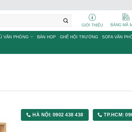
BẢNG MÃ 
GIỚI THIỆU
Ủ VĂN PHÒNG
BÀN HỌP
GHẾ HỘI TRƯỜNG
SOFA VĂN PH
HÀ NỘI:
0902 438 438
TP.HCM:
09