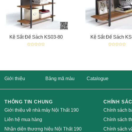
+
+
Kệ Sắt Để Sách KS03-80
Kệ Sắt Để Sách KS
Được
Được
xếp
xếp
hạng
hạng
0
0
5
5
sao
sao
Giới thiệu
Bảng mã màu
Catalogue
THÔNG TIN CHUNG
CHÍNH SÁ
Giới thiệu về nhà máy Nội Thất 190
Chính sách b
Liên hệ mua hàng
Chính sách t
Nhận diện thương hiệu Nội Thất 190
Chính sách v