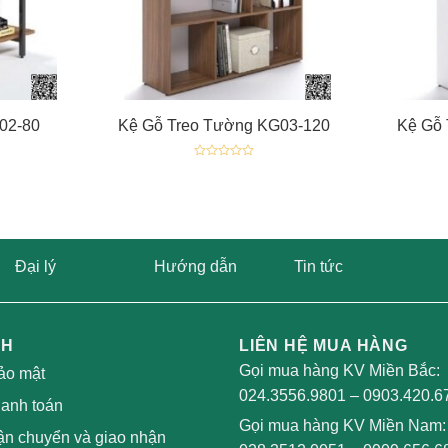
+
+
02-80
Kệ Gỗ Treo Tường KG03-120
Kệ Gỗ
Được
xếp
hạng
0
5
sao
Đại lý
Hướng dẫn
Tin tức
CH
LIÊN HỆ MUA HÀNG
Gọi mua hàng KV Miền Bắc:
ảo mật
024.3556.9801
–
0903.420.6
hanh toán
Gọi mua hàng KV Miền Nam:
ận chuyển và giao nhận