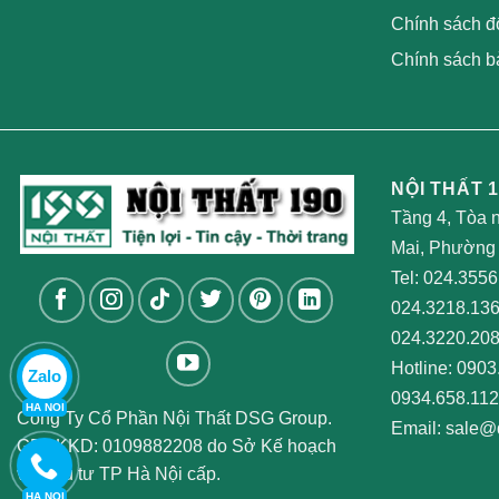
Chính sách đổ
Chính sách b
NỘI THẤT 1
Tầng 4, Tòa 
Mai, Phường 
Tel:
024.3556
024.3218.13
024.3220.20
Hotline:
0903
Zalo
0934.658.112
HA NOI
Công Ty Cổ Phần Nội Thất DSG Group.
Email:
sale@
GPĐKKD: 0109882208 do Sở Kế hoạch
và Đầu tư TP Hà Nội cấp.
HA NOI