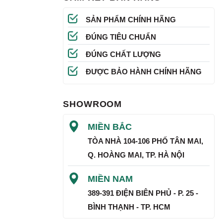
SẢN PHẨM CHÍNH HÃNG
ĐÚNG TIÊU CHUẨN
ĐÚNG CHẤT LƯỢNG
ĐƯỢC BẢO HÀNH CHÍNH HÃNG
SHOWROOM
MIỀN BẮC
TÒA NHÀ 104-106 PHỐ TÂN MAI,
Q. HOÀNG MAI, TP. HÀ NỘI
MIỀN NAM
389-391 ĐIỆN BIÊN PHỦ - P. 25 -
BÌNH THẠNH - TP. HCM