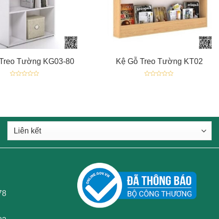
+
 Treo Tường KG03-80
Kệ Gỗ Treo Tường KT02
Được
Được
xếp
xếp
hạng
hạng
0
0
5
5
sao
sao
78