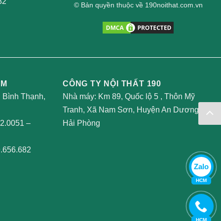
82
© Bản quyền thuộc về 190noithat.com.vn
AM
CÔNG TY NỘI THẤT 190
, Bình Thạnh,
Nhà máy: Km 89, Quốc lộ 5 , Thôn Mỹ
Tranh, Xã Nam Sơn, Huyện An Dương,
2.0051
–
Hải Phòng
.656.682
Zalo
HCM
HCM