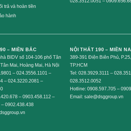
028.3512.0051
–
0909.656.6
i trả và hoàn tiền
ảo hành
90 – MIỀN BẮC
NỘI THẤT 190 – MIỀN N
nhà BIDV số 104-106 phố Tân
389-391 Điện Biên Phủ, P.25
Tân Mai, Hoàng Mai, Hà Nội
TP.HCM
.9801
–
024.3556.1101
–
Tel:
028.3929.3111
–
028.351
64
–
024.3220.2081
–
028.3512.0052
80
Hotline:
0908.597.705
–
0909
.420.678
–
0903.458.112
–
Email:
sale@dsggroup.vn
–
0902.438.438
dsggroup.vn