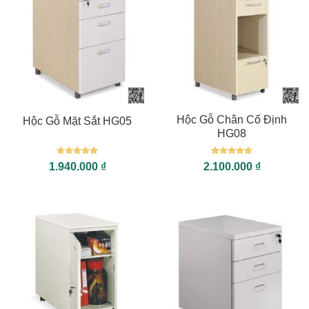
Hộc Gỗ Chân Cố Định
Hộc Gỗ Mặt Sắt HG05
HG08
Được xếp
Được xếp
1.940.000
₫
2.100.000
₫
hạng
5
5
hạng
5
5
sao
sao