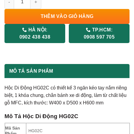
THÊM VÀO GIỎ HÀNG
HÀ NỘI:
TP.HCM:
0902 438 438
0908 597 705
MÔ TẢ SẢN PHẨM
Hộc Di Động HG02C có thiết kế 3 ngăn kéo tay nắm riêng
biệt, 1 khóa chung, chân bánh xe di động, làm từ chất liệu
gỗ MFC, kích thước: W400 x D500 x H600 mm
Mô Tả Hộc Di Động HG02C
Mã Sản
HG02C
Phẩm