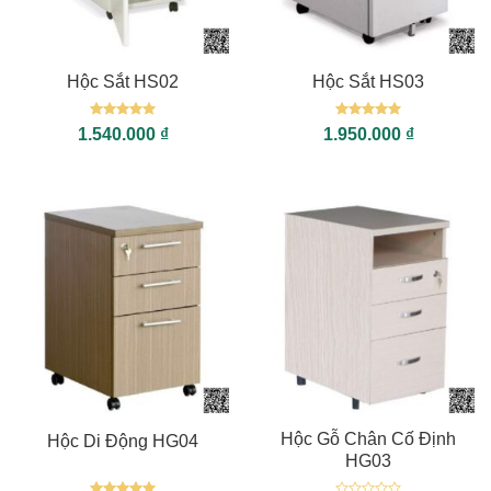
Hộc Sắt HS02
Hộc Sắt HS03
Được xếp
Được xếp
1.540.000
₫
1.950.000
₫
hạng
5
5
hạng
5
5
sao
sao
Hộc Gỗ Chân Cố Định
Hộc Di Động HG04
HG03