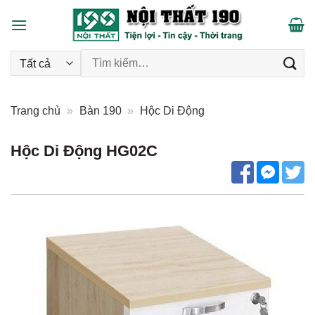
Skip
to
content
Tìm kiếm:
Trang chủ
»
Bàn 190
»
Hộc Di Động
Hộc Di Động HG02C