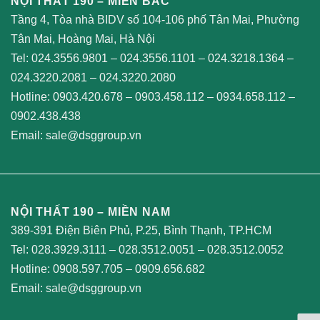
NỘI THẤT 190 – MIỀN BẮC
Tầng 4, Tòa nhà BIDV số 104-106 phố Tân Mai, Phường
Tân Mai, Hoàng Mai, Hà Nội
Tel:
024.3556.9801
–
024.3556.1101
–
024.3218.1364
–
024.3220.2081
–
024.3220.2080
Hotline:
0903.420.678
–
0903.458.112
–
0934.658.112
–
0902.438.438
Email:
sale@dsggroup.vn
NỘI THẤT 190 – MIỀN NAM
389-391 Điện Biên Phủ, P.25, Bình Thạnh, TP.HCM
Tel:
028.3929.3111
–
028.3512.0051
–
028.3512.0052
Hotline:
0908.597.705
–
0909.656.682
Email:
sale@dsggroup.vn