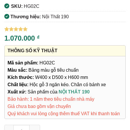
SKU:
HG02C
Thương hiệu:
Nội Thất 190
5
1
trên 5
1.070.000
₫
dựa trên
đánh giá
THÔNG SỐ KỸ THUẬT
Mã sản phẩm:
HG02C
Màu sắc:
Bảng màu gỗ tiêu chuẩn
Kích thước:
W400 x D500 x H600 mm
Chất liệu:
Hộc gỗ 3 ngăn kéo. Chân có bánh xe
Xuất xứ:
Sản phẩm của
NỘI THẤT 190
Bảo hành: 1 năm theo tiêu chuẩn nhà máy
Giá chưa bao gồm vận chuyển
Quý khách vui lòng cộng thêm thuế VAT khi thanh toán
Hộc Di Động HG02C số lượng