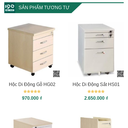
SẢN PHẨM TƯƠNG TỰ
Hộc Di Động Gỗ HG02
Hộc Di Động Sắt HS01
Được xếp
Được xếp
970.000
₫
2.650.000
₫
hạng
5
5
hạng
5
5
sao
sao