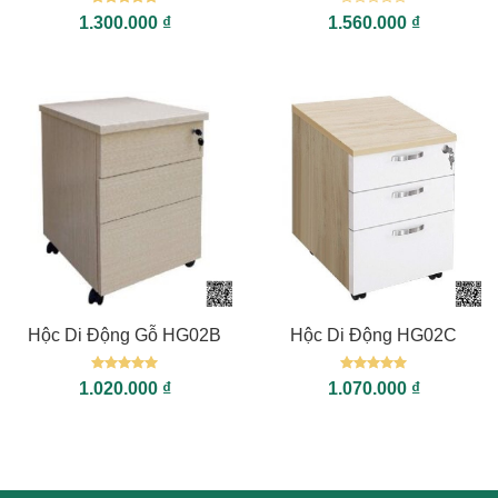
Được xếp
Được
1.300.000
₫
1.560.000
₫
hạng
5
5
xếp
sao
hạng
0
5
sao
Hộc Di Động Gỗ HG02B
Hộc Di Động HG02C
Được xếp
Được xếp
1.020.000
₫
1.070.000
₫
hạng
5
5
hạng
5
5
sao
sao