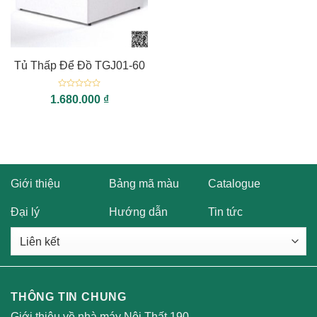
Tủ Thấp Để Đồ TGJ01-60
Được
1.680.000
₫
xếp
hạng
0
5
sao
Giới thiệu
Bảng mã màu
Catalogue
Đại lý
Hướng dẫn
Tin tức
THÔNG TIN CHUNG
Giới thiệu về nhà máy Nội Thất 190