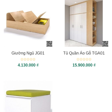
Giường Ngủ JG01
Tủ Quần Áo Gỗ TGA01
Được
Được
4.130.000
₫
15.900.000
₫
xếp
xếp
hạng
hạng
0
0
5
5
sao
sao