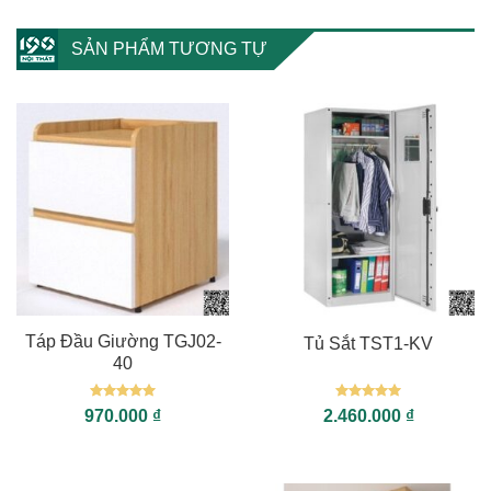
SẢN PHẨM TƯƠNG TỰ
Táp Đầu Giường TGJ02-
Tủ Sắt TST1-KV
40
Được xếp
Được xếp
970.000
₫
2.460.000
₫
hạng
5
5
hạng
5
5
sao
sao