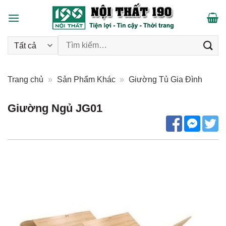
Skip
to
content
Tìm kiếm:
Trang chủ
»
Sản Phẩm Khác
»
Giường Tủ Gia Đình
Giường Ngủ JG01