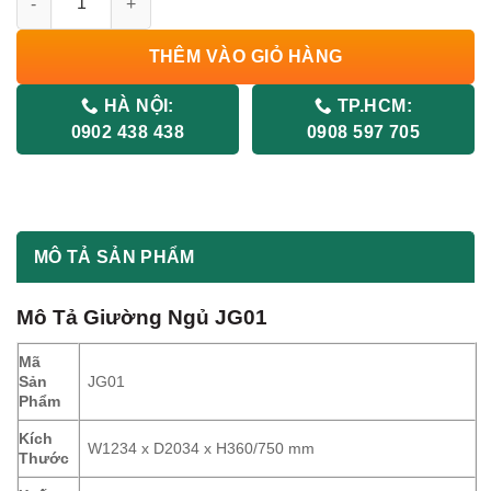
THÊM VÀO GIỎ HÀNG
HÀ NỘI:
TP.HCM:
0902 438 438
0908 597 705
MÔ TẢ SẢN PHẨM
Mô Tả Giường Ngủ JG01
Mã
Sản
JG01
Phẩm
Kích
W1234 x D2034 x H360/750 mm
Thước