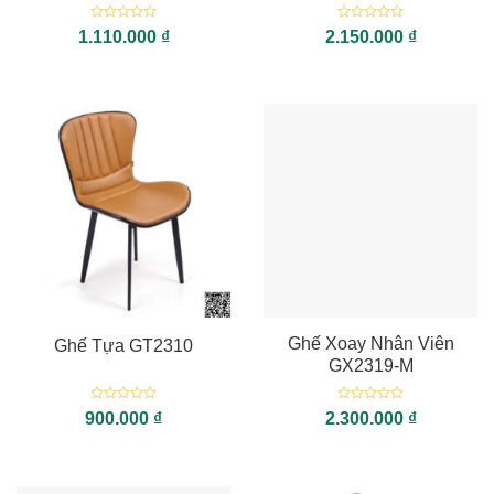
Được
Được
1.110.000
₫
2.150.000
₫
xếp
xếp
hạng
hạng
0
0
5
5
sao
sao
Ghế Xoay Nhân Viên
Ghế Tựa GT2310
GX2319-M
Được
Được
900.000
₫
2.300.000
₫
xếp
xếp
hạng
hạng
0
0
5
5
sao
sao