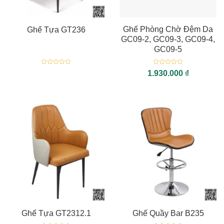
Ghế Phòng Chờ Đệm Da
Ghế Tựa GT236
GC09-2, GC09-3, GC09-4,
GC09-5
Được
Được
1.930.000
₫
xếp
xếp
hạng
hạng
0
0
5
5
sao
sao
Ghế Tựa GT2312.1
Ghế Quầy Bar B235