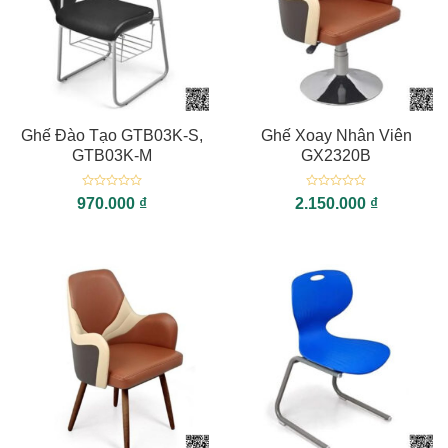
Ghế Đào Tạo GTB03K-S,
Ghế Xoay Nhân Viên
GTB03K-M
GX2320B
Được
Được
970.000
₫
2.150.000
₫
xếp
xếp
hạng
hạng
0
0
5
5
sao
sao