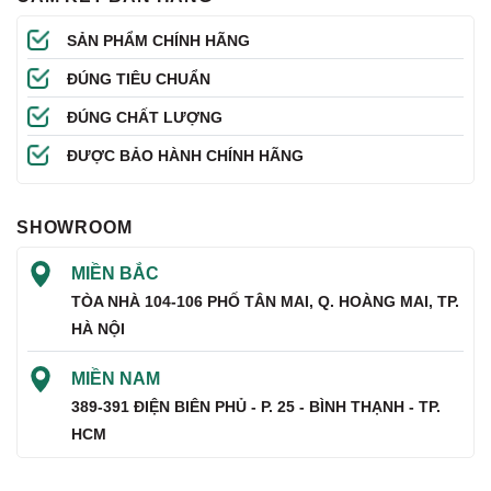
SẢN PHẨM CHÍNH HÃNG
ĐÚNG TIÊU CHUẨN
ĐÚNG CHẤT LƯỢNG
ĐƯỢC BẢO HÀNH CHÍNH HÃNG
SHOWROOM
MIỀN BẮC
TÒA NHÀ 104-106 PHỐ TÂN MAI, Q. HOÀNG MAI, TP.
HÀ NỘI
MIỀN NAM
389-391 ĐIỆN BIÊN PHỦ - P. 25 - BÌNH THẠNH - TP.
HCM