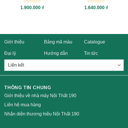
Được
Được
1.900.000
₫
1.640.000
₫
xếp
xếp
hạng
hạng
0
0
5
5
sao
sao
Giới thiệu
Bảng mã màu
Catalogue
Đại lý
Hướng dẫn
Tin tức
THÔNG TIN CHUNG
Giới thiệu về nhà máy Nội Thất 190
Liên hệ mua hàng
Nhận diện thương hiệu Nội Thất 190