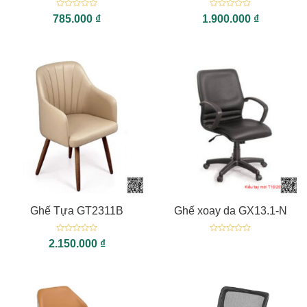
Được
Được
785.000
₫
1.900.000
₫
xếp
xếp
hạng
hạng
0
0
5
5
sao
sao
Ghế Tựa GT2311B
Ghế xoay da GX13.1-N
Được
Được
2.150.000
₫
xếp
xếp
hạng
hạng
0
0
5
5
sao
sao