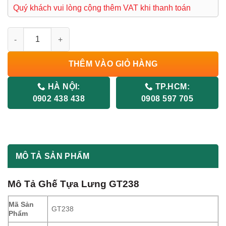
Quý khách vui lòng cộng thêm VAT khi thanh toán
Ghế Tựa GT238 số lượng
THÊM VÀO GIỎ HÀNG
HÀ NỘI:
TP.HCM:
0902 438 438
0908 597 705
MÔ TẢ SẢN PHẨM
Mô Tả Ghế Tựa Lưng GT238
Mã Sản
GT238
Phẩm