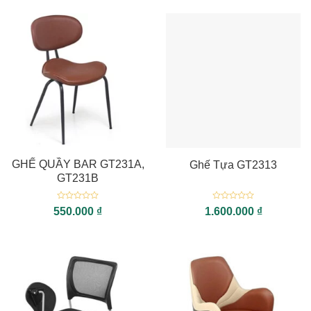
5
5
sao
sao
GHẾ QUẦY BAR GT231A,
Ghế Tựa GT2313
GT231B
Được
Được
550.000
₫
1.600.000
₫
xếp
xếp
hạng
hạng
0
0
5
5
sao
sao