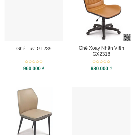
Ghế Xoay Nhân Viên
Ghế Tựa GT239
GX2318
Được
Được
960.000
₫
980.000
₫
xếp
xếp
hạng
hạng
0
0
5
5
sao
sao