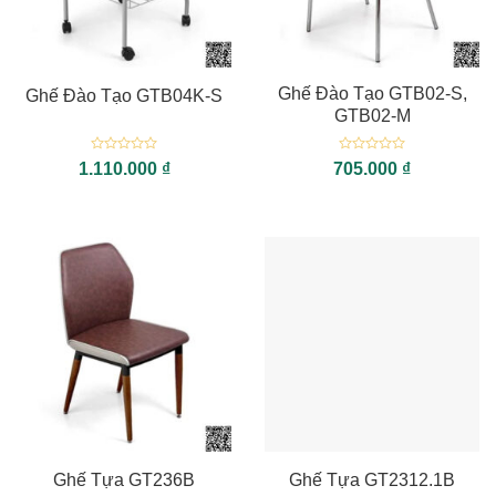
Ghế Đào Tạo GTB02-S,
Ghế Đào Tạo GTB04K-S
GTB02-M
Được
Được
1.110.000
₫
705.000
₫
xếp
xếp
hạng
hạng
0
0
5
5
sao
sao
Ghế Tựa GT236B
Ghế Tựa GT2312.1B