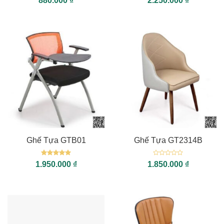
880.000
₫
2.250.000
₫
xếp
xếp
hạng
hạng
0
0
5
5
sao
sao
Ghế Tựa GTB01
Ghế Tựa GT2314B
Được xếp
Được
1.950.000
₫
1.850.000
₫
hạng
5
5
xếp
sao
hạng
0
5
sao