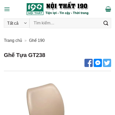
Skip
to
content
Tìm kiếm:
Trang chủ
»
Ghế 190
Ghế Tựa GT238