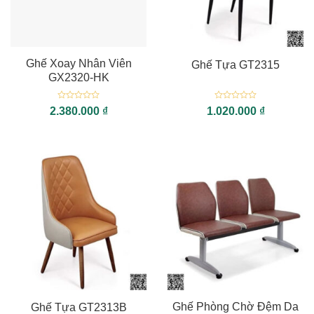
Ghế Xoay Nhân Viên
Ghế Tựa GT2315
GX2320-HK
Được
Được
2.380.000
₫
1.020.000
₫
xếp
xếp
hạng
hạng
0
0
5
5
sao
sao
Ghế Phòng Chờ Đệm Da
Ghế Tựa GT2313B