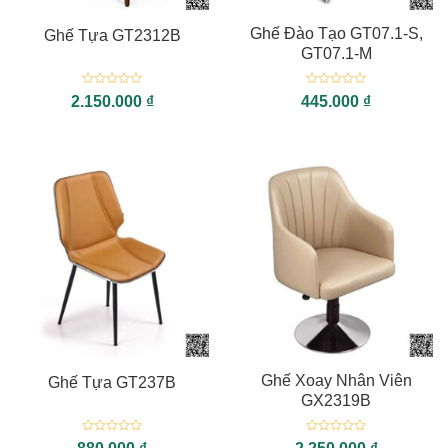
Ghế Đào Tạo GT07.1-S,
Ghế Tựa GT2312B
GT07.1-M
Được
Được
2.150.000
₫
445.000
₫
xếp
xếp
hạng
hạng
0
0
5
5
sao
sao
Ghế Xoay Nhân Viên
Ghế Tựa GT237B
GX2319B
Được
Được