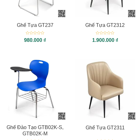
Ghế Tựa GT237
Ghế Tựa GT2312
Được
Được
980.000
₫
1.900.000
₫
xếp
xếp
hạng
hạng
0
0
5
5
sao
sao
Ghế Đào Tạo GTB02K-S,
Ghế Tựa GT2311
GTB02K-M