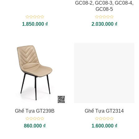
GC08-2, GC08-3, GC08-4,
GC08-5
Được
Được
1.850.000
₫
2.030.000
₫
xếp
xếp
hạng
hạng
0
0
5
5
sao
sao
Ghế Tựa GT239B
Ghế Tựa GT2314
Được
Được
860.000
₫
1.600.000
₫
xếp
xếp
hạng
hạng
0
0