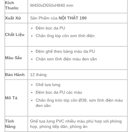
Kích
W450xD550xH840 mm
Thước
Xuất Xứ
Sản Phẩm của
NỘI THẤT 190
Đệm bọc da PU
Chất Liệu
Chân ống tóp côn sơn tĩnh điện
Đệm ghế theo bảng màu da PU
Màu Sắc
Chân sơn tĩnh điện màu đen sần
Bảo Hành
12 tháng
Ghế tựa lưng
Đệm bọc da PU các màu
Mô Tả
Chân ống tròn tóp côn Ø38, sơn tĩnh điện màu
đen sần
Tính
Ghế tựa lưng PVC nhiều màu phù hợp với phòng
Năng
họp, phòng tiếp dân, phòng ăn