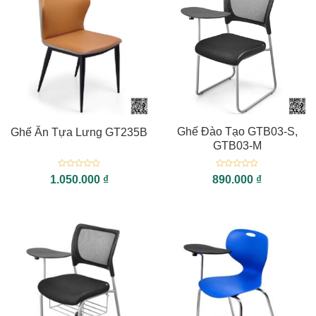
Ghế Đào Tạo GTB03-S,
Ghế Ăn Tựa Lưng GT235B
GTB03-M
Được
Được
1.050.000
₫
890.000
₫
xếp
xếp
hạng
hạng
0
0
5
5
sao
sao