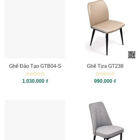
Ghế Đào Tạo GTB04-S
Ghế Tựa GT238
Được
Được
1.030.000
₫
990.000
₫
xếp
xếp
hạng
hạng
0
0
5
5
sao
sao