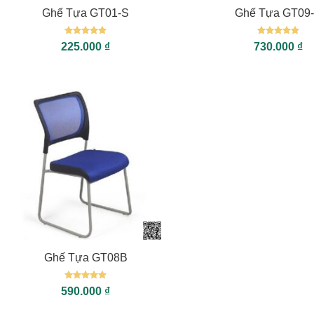
Ghế Tựa GT01-S
Ghế Tựa GT09
Được xếp
Được xếp
225.000
₫
730.000
₫
hạng
5
5
hạng
5
5
sao
sao
+
Ghế Tựa GT08B
Được xếp
590.000
₫
hạng
5
5
sao