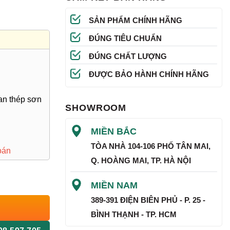
SẢN PHẨM CHÍNH HÃNG
ĐÚNG TIÊU CHUẨN
ĐÚNG CHẤT LƯỢNG
ĐƯỢC BẢO HÀNH CHÍNH HÃNG
an thép sơn
SHOWROOM
MIỀN BẮC
TÒA NHÀ 104-106 PHỐ TÂN MAI,
oán
Q. HOÀNG MAI, TP. HÀ NỘI
MIỀN NAM
389-391 ĐIỆN BIÊN PHỦ - P. 25 -
BÌNH THẠNH - TP. HCM