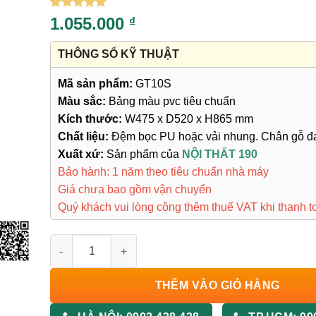
5
2
trên 5
1.055.000
₫
dựa trên
đánh giá
THÔNG SỐ KỸ THUẬT
Mã sản phẩm:
GT10S
Màu sắc:
Bảng màu pvc tiêu chuẩn
Kích thước:
W475 x D520 x H865 mm
Chất liệu:
Đệm bọc PU hoặc vải nhung. Chân gỗ đ
Xuất xứ:
Sản phẩm của
NỘI THẤT 190
Bảo hành: 1 năm theo tiêu chuẩn nhà máy
Giá chưa bao gồm vận chuyển
Quý khách vui lòng cộng thêm thuế VAT khi thanh t
Ghế Tựa GT10S số lượng
THÊM VÀO GIỎ HÀNG