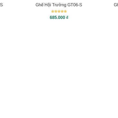
-S
Ghế Hội Trường GT06-S
G
Được xếp
685.000
₫
hạng
5
5
sao