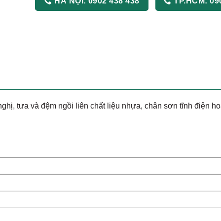
HÀ NỘI:
0902 438 438
TP.HCM:
09
hị, tưa và đệm ngồi liên chất liệu nhựa, chân sơn tĩnh điện ho