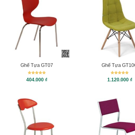
+
+
Ghế Tựa GT07
Ghế Tựa GT10
Được xếp
Được xếp
404.000
₫
1.120.000
₫
hạng
5
5
hạng
5
5
sao
sao