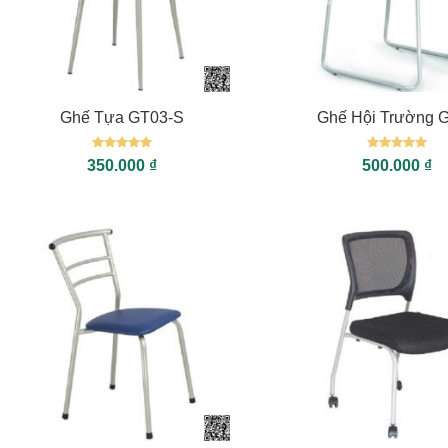
+
+
Ghế Tựa GT03-S
Ghế Hội Trường 
Được xếp
Được xếp
350.000
₫
500.000
₫
hạng
5
5
hạng
5
5
sao
sao
+
+