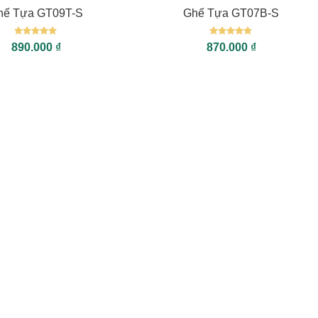
hế Tựa GT09T-S
Ghế Tựa GT07B-S
Được xếp
Được xếp
890.000
₫
870.000
₫
hạng
5
5
hạng
5
5
sao
sao