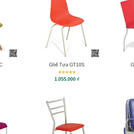
+
+
C
Ghế Tựa GT10S
G
Được xếp
1.055.000
₫
hạng
5
5
sao