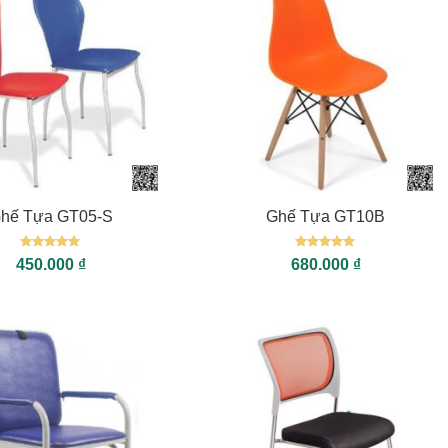
+
hế Tựa GT05-S
Ghế Tựa GT10B
Được xếp
Được xếp
450.000
₫
680.000
₫
hạng
5
5
hạng
5
5
sao
sao