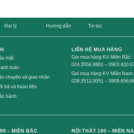
Đại lý
Hướng dẫn
Tin tức
CH
LIÊN HỆ MUA HÀNG
Gọi mua hàng KV Miền Bắc:
ảo mật
024.3556.9801
–
0903.420.6
hanh toán
Gọi mua hàng KV Miền Nam:
ận chuyển và giao nhận
028.3512.0051
–
0909.656.6
i trả và hoàn tiền
ảo hành
90 – MIỀN BẮC
NỘI THẤT 190 – MIỀN N