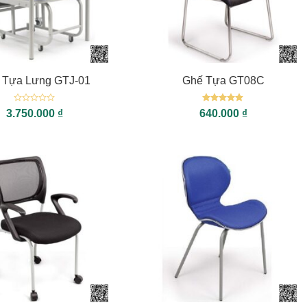
+
 Tựa Lưng GTJ-01
Ghế Tựa GT08C
Được
Được xếp
3.750.000
₫
640.000
₫
xếp
hạng
5
5
hạng
sao
0
5
sao
+