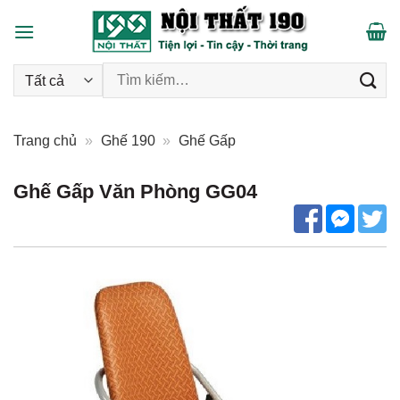
Skip
to
content
Tìm kiếm:
Trang chủ
»
Ghế 190
»
Ghế Gấp
Ghế Gấp Văn Phòng GG04