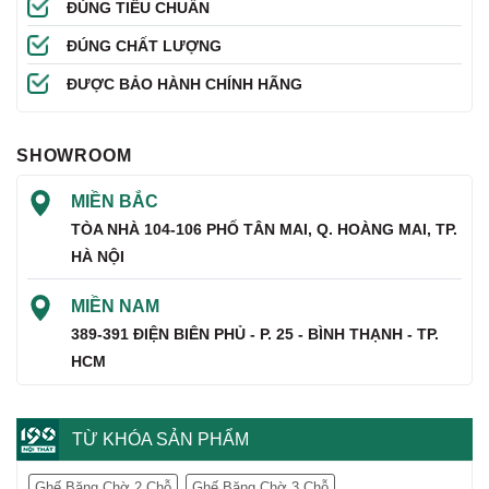
ĐÚNG TIÊU CHUẨN
ĐÚNG CHẤT LƯỢNG
ĐƯỢC BẢO HÀNH CHÍNH HÃNG
SHOWROOM
MIỀN BẮC
TÒA NHÀ 104-106 PHỐ TÂN MAI, Q. HOÀNG MAI, TP.
HÀ NỘI
MIỀN NAM
389-391 ĐIỆN BIÊN PHỦ - P. 25 - BÌNH THẠNH - TP.
HCM
TỪ KHÓA SẢN PHẨM
Ghế Băng Chờ 2 Chỗ
Ghế Băng Chờ 3 Chỗ