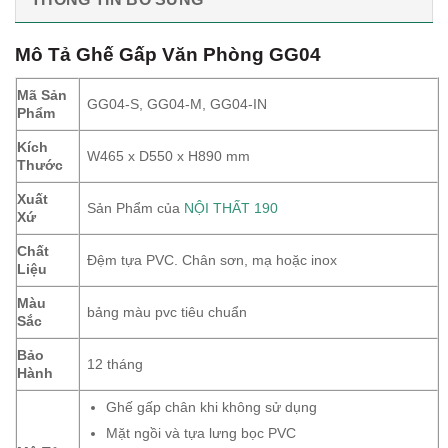
Mô Tả Ghế Gấp Văn Phòng GG04
Mã Sản
GG04-S, GG04-M, GG04-IN
Phẩm
Kích
W465 x D550 x H890 mm
Thước
Xuất
Sản Phẩm của
NỘI THẤT 190
Xứ
Chất
Đệm tựa PVC. Chân sơn, mạ hoặc inox
Liệu
Màu
bảng màu pvc tiêu chuẩn
Sắc
Bảo
12 tháng
Hành
Ghế gấp chân khi không sử dụng
Mặt ngồi và tựa lưng bọc PVC