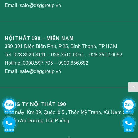
Email:
sale@dsggroup.vn
NỘI THẤT 190 – MIỀN NAM
389-391 Điện Biên Phủ, P.25, Bình Thạnh, TP.HCM
Tel:
028.3929.3111
–
028.3512.0051
–
028.3512.0052
Hotline:
0908.597.705
–
0909.656.682
Email:
sale@dsggroup.vn
CÔNG TY NỘI THẤT 190
Zalo
Zalo
Nhà máy: Km 89, Quốc lộ 5 , Thôn Mỹ Tranh, Xã Nam Sơn,
HA NOI
HCM
Huyện An Dương, Hải Phòng
HA NOI
HCM