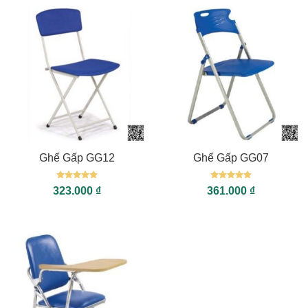
Ghế Gấp GG12
Ghế Gấp GG07
Được xếp
Được xếp
323.000
₫
361.000
₫
hạng
5
5
hạng
5
5
sao
sao