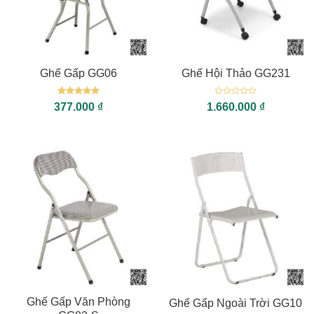
Ghế Gấp GG06
Ghế Hội Thảo GG231
Được xếp
Được
377.000
₫
1.660.000
₫
hạng
5
5
xếp
sao
hạng
0
5
sao
Ghế Gấp Văn Phòng
Ghế Gấp Ngoài Trời GG10