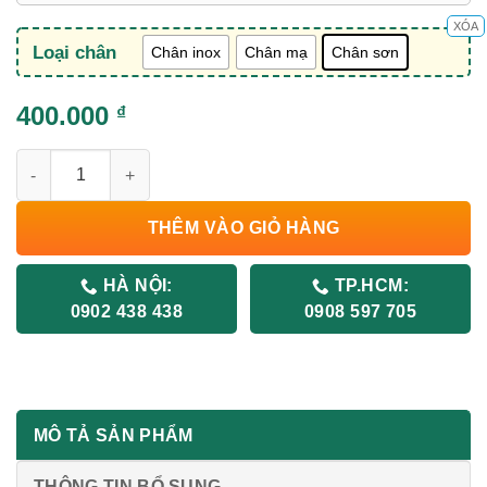
XÓA
Loại chân
Chân inox
Chân mạ
Chân sơn
400.000
₫
Ghế Gấp Văn Phòng GG04 số lượng
THÊM VÀO GIỎ HÀNG
HÀ NỘI:
TP.HCM:
0902 438 438
0908 597 705
MÔ TẢ SẢN PHẨM
THÔNG TIN BỔ SUNG