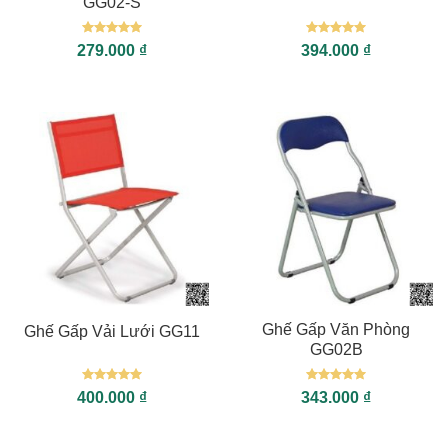
GG02-S
Được xếp
Được xếp
279.000
₫
394.000
₫
hạng
5
5
hạng
5
5
sao
sao
Ghế Gấp Văn Phòng
Ghế Gấp Vải Lưới GG11
GG02B
Được xếp
Được xếp
400.000
₫
343.000
₫
hạng
5
5
hạng
5
5
sao
sao