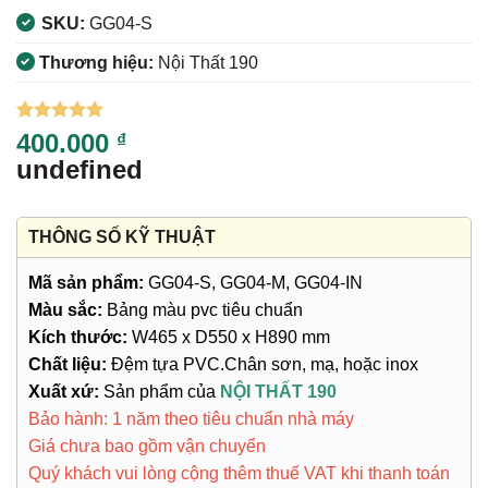
SKU:
GG04-S
Thương hiệu:
Nội Thất 190
5
4
trên 5
400.000
₫
dựa trên
undefined
đánh giá
THÔNG SỐ KỸ THUẬT
Mã sản phẩm:
GG04-S, GG04-M, GG04-IN
Màu sắc:
Bảng màu pvc tiêu chuẩn
Kích thước:
W465 x D550 x H890 mm
Chất liệu:
Đệm tựa PVC.Chân sơn, mạ, hoặc inox
Xuất xứ:
Sản phẩm của
NỘI THẤT 190
Bảo hành: 1 năm theo tiêu chuẩn nhà máy
Giá chưa bao gồm vận chuyển
Quý khách vui lòng cộng thêm thuế VAT khi thanh toán