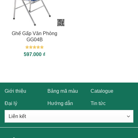
Ghế Gấp Văn Phòng
GG04B
Được xếp
597.000
₫
hạng
5
5
sao
Giới thiệu
Bảng mã màu
Catalogue
Đại lý
Hướng dẫn
Tin tức