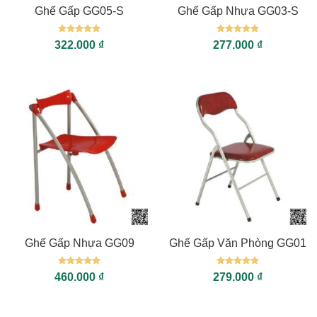
Ghế Gấp GG05-S
Ghế Gấp Nhựa GG03-S
Được xếp
Được xếp
322.000
₫
277.000
₫
hạng
5
5
hạng
5
5
sao
sao
Ghế Gấp Nhựa GG09
Ghế Gấp Văn Phòng GG01
Được xếp
Được xếp
460.000
₫
279.000
₫
hạng
5
5
hạng
5
5
sao
sao