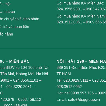
Gọi mua hàng KV Miền Bắc:
ảo mật
024.3556.9801
–
0903.420.6
hanh toán
Gọi mua hàng KV Miền Nam:
ận chuyển và giao nhận
028.3512.0051
–
0909.656.6
i trả và hoàn tiền
ảo hành
90 – MIỀN BẮC
NỘI THẤT 190 – MIỀN N
nhà BIDV số 104-106 phố Tân
389-391 Điện Biên Phủ, P.25
Tân Mai, Hoàng Mai, Hà Nội
TP.HCM
.9801
–
024.3556.1101
–
Tel:
028.3929.3111
–
028.351
64
–
024.3220.2081
–
028.3512.0052
80
Hotline:
0908.597.705
–
0909
.420.678
–
0903.458.112
–
Email:
sale@dsggroup.vn
–
0902.438.438