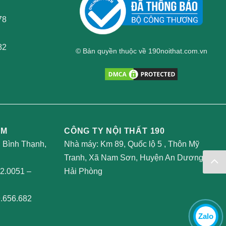
78
82
© Bản quyền thuộc về 190noithat.com.vn
AM
CÔNG TY NỘI THẤT 190
, Bình Thạnh,
Nhà máy: Km 89, Quốc lộ 5 , Thôn Mỹ
Tranh, Xã Nam Sơn, Huyện An Dương,
2.0051
–
Hải Phòng
.656.682
Zalo