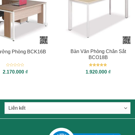
+
Bàn Văn Phòng Chân Sắt
rưởng Phòng BCK16B
BCO18B
Được
Được xếp
2.170.000
₫
1.920.000
₫
xếp
hạng
5
5
hạng
sao
0
5
sao