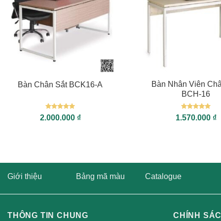
+
+
Bàn Nhân Viên Châ
Bàn Chân Sắt BCK16-A
BCH-16
Được xếp
Được xếp
2.000.000
₫
1.570.000
₫
hạng
5
5
hạng
5
5
sao
sao
Giới thiệu
Bảng mã màu
Catalogue
THÔNG TIN CHUNG
CHÍNH SÁ