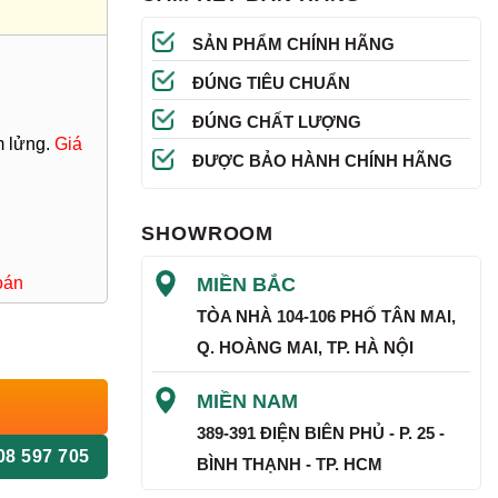
SẢN PHẨM CHÍNH HÃNG
ĐÚNG TIÊU CHUẨN
ĐÚNG CHẤT LƯỢNG
 lửng.
Giá
ĐƯỢC BẢO HÀNH CHÍNH HÃNG
SHOWROOM
MIỀN BẮC
oán
TÒA NHÀ 104-106 PHỐ TÂN MAI,
Q. HOÀNG MAI, TP. HÀ NỘI
MIỀN NAM
389-391 ĐIỆN BIÊN PHỦ - P. 25 -
08 597 705
BÌNH THẠNH - TP. HCM