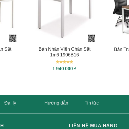
+
+
n Sắt
Bàn Nhân Viên Chân Sắt
Bàn T
1m6 1906B16
Được xếp
1.940.000
₫
hạng
5
5
sao
Đại lý
Hướng dẫn
Tin tức
CH
LIÊN HỆ MUA HÀNG