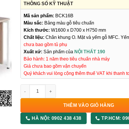
THÔNG SỐ KỸ THUẬT
Mã sản phẩm:
BCK16B
Màu sắc:
Bảng màu gỗ tiêu chuẩn
Kích thước:
W1600 x D700 x H750 mm
Chất liệu:
Chân khung O. Mặt và yếm gỗ MFC. Yếm
chưa bao gồm tủ phụ
Xuất xứ:
Sản phẩm của
NỘI THẤT 190
Bảo hành: 1 năm theo tiêu chuẩn nhà máy
Giá chưa bao gồm vận chuyển
Quý khách vui lòng cộng thêm thuế VAT khi thanh t
Bàn Trưởng Phòng BCK16B số lượng
THÊM VÀO GIỎ HÀNG
HÀ NỘI:
0902 438 438
TP.HCM:
09