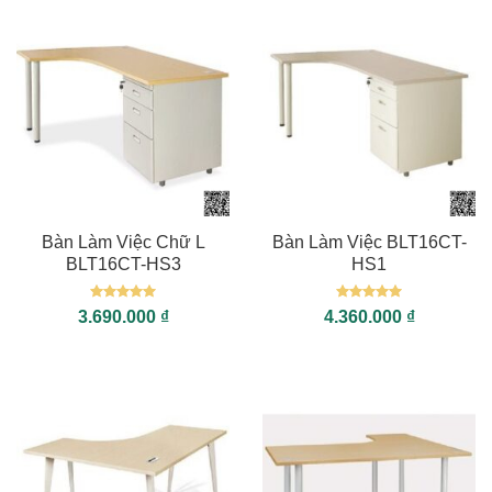
Bàn Làm Việc Chữ L
Bàn Làm Việc BLT16CT-
BLT16CT-HS3
HS1
Được xếp
Được xếp
3.690.000
₫
4.360.000
₫
hạng
5
5
hạng
5
5
sao
sao