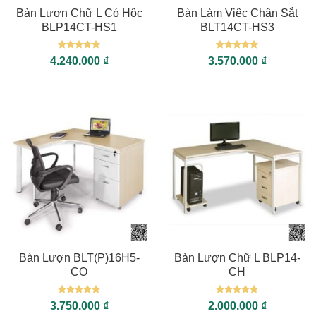
Bàn Lượn Chữ L Có Hộc
Bàn Làm Việc Chân Sắt
BLP14CT-HS1
BLT14CT-HS3
Được xếp
Được xếp
4.240.000
₫
3.570.000
₫
hạng
5
5
hạng
5
5
sao
sao
Bàn Lượn BLT(P)16H5-
Bàn Lượn Chữ L BLP14-
CO
CH
Được xếp
Được xếp
3.750.000
₫
2.000.000
₫
hạng
5
5
hạng
5
5