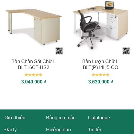
Bàn Chân Sắt Chữ L
Bàn Lượn Chữ L
BLT16CT-HS2
BLT(P)14H5-CO
Được xếp
Được xếp
3.040.000
₫
3.630.000
₫
hạng
5
5
hạng
5
5
sao
sao
Giới thiệu
Bảng mã màu
Catalogue
Đại lý
Hướng dẫn
Tin tức