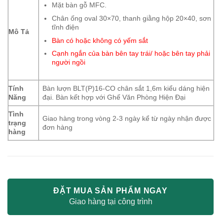
Mặt bàn gỗ MFC.
Chân ống oval 30×70, thanh giằng hộp 20×40, sơn
tĩnh điện
Mô Tả
Bàn có hoặc không có yếm sắt
Cạnh ngắn của bàn bên tay trái/ hoặc bên tay phải
người ngồi
Tính
Bàn lượn BLT(P)16-CO chân sắt 1,6m kiểu dáng hiện
Năng
đại. Bàn kết hợp với Ghế Văn Phòng Hiện Đại
Tình
Giao hàng trong vòng 2-3 ngày kể từ ngày nhận được
trạng
đơn hàng
hàng
ĐẶT MUA SẢN PHẨM NGAY
Giao hàng tại công trình