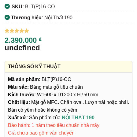
SKU:
BLT(P)16-CO
Thương hiệu:
Nội Thất 190
5
1
trên 5
2.390.000
₫
dựa trên
undefined
đánh giá
THÔNG SỐ KỸ THUẬT
Mã sản phẩm:
BLT(P)16-CO
Màu sắc:
Bảng màu gỗ tiêu chuẩn
Kích thước:
W1600 x D1200 x H750 mm
Chất liệu:
Mặt gỗ MFC. Chân oval. Lượn trái hoặc phải.
Bàn có yêm hoặc không có yếm
Xuất xứ:
Sản phẩm của
NỘI THẤT 190
Bảo hành: 1 năm theo tiêu chuẩn nhà máy
Giá chưa bao gồm vận chuyển