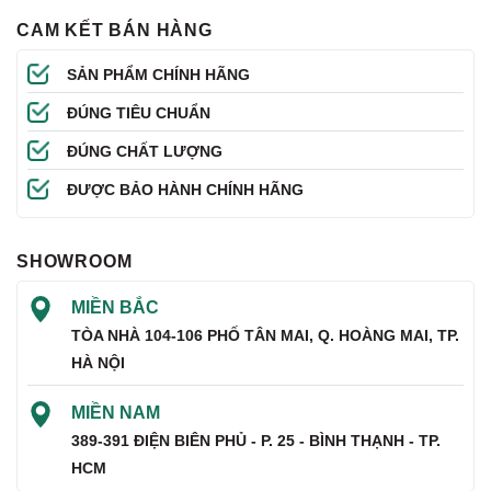
CAM KẾT BÁN HÀNG
SẢN PHẨM CHÍNH HÃNG
ĐÚNG TIÊU CHUẨN
ĐÚNG CHẤT LƯỢNG
ĐƯỢC BẢO HÀNH CHÍNH HÃNG
SHOWROOM
MIỀN BẮC
TÒA NHÀ 104-106 PHỐ TÂN MAI, Q. HOÀNG MAI, TP.
HÀ NỘI
MIỀN NAM
389-391 ĐIỆN BIÊN PHỦ - P. 25 - BÌNH THẠNH - TP.
HCM