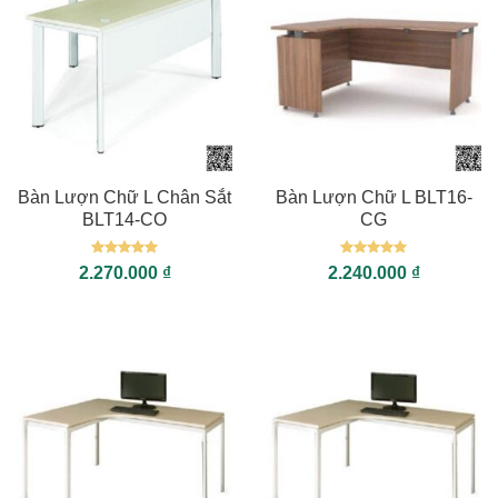
Bàn Lượn Chữ L Chân Sắt
Bàn Lượn Chữ L BLT16-
BLT14-CO
CG
Được xếp
Được xếp
2.270.000
₫
2.240.000
₫
hạng
5
5
hạng
5
5
sao
sao