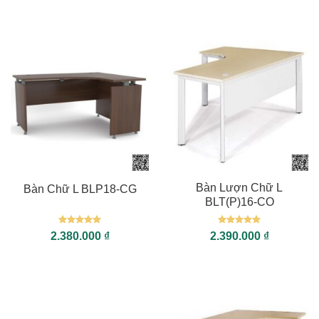
sao
sao
Bàn Lượn Chữ L
Bàn Chữ L BLP18-CG
BLT(P)16-CO
Được xếp
Được xếp
2.380.000
₫
2.390.000
₫
hạng
5
5
hạng
5
5
sao
sao