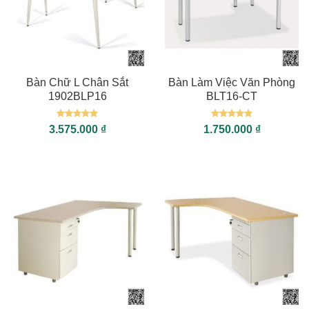
Bàn Chữ L Chân Sắt
Bàn Làm Việc Văn Phòng
1902BLP16
BLT16-CT
Được xếp
Được xếp
3.575.000
₫
1.750.000
₫
hạng
5
5
hạng
5
5
sao
sao