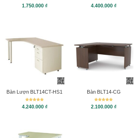
Được xếp
Được xếp
1.750.000
₫
4.400.000
₫
hạng
5
5
hạng
5
5
sao
sao
Bàn Lượn BLT14CT-HS1
Bàn BLT14-CG
Được xếp
Được xếp
4.240.000
₫
2.100.000
₫
hạng
5
5
hạng
5
5
sao
sao