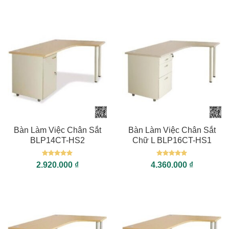
Bàn Làm Việc Chân Sắt
Bàn Làm Việc Chân Sắt
BLP14CT-HS2
Chữ L BLP16CT-HS1
Được xếp
Được xếp
2.920.000
₫
4.360.000
₫
hạng
5
5
hạng
5
5
sao
sao