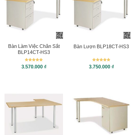
Bàn Làm Việc Chân Sắt
Bàn Lượn BLP18CT-HS3
BLP14CT-HS3
Được xếp
Được xếp
3.570.000
₫
3.750.000
₫
hạng
5
5
hạng
5
5
sao
sao