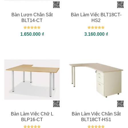
Bàn Lượn Chân Sắt
Bàn Làm Việc BLT18CT-
BLT14-CT
HS2
Được xếp
Được xếp
1.650.000
₫
3.160.000
₫
hạng
5
5
hạng
5
5
sao
sao
Bàn Làm Việc Chữ L
Bàn Làm Việc Chân Sắt
BLP16-CT
BLT18CT-HS1