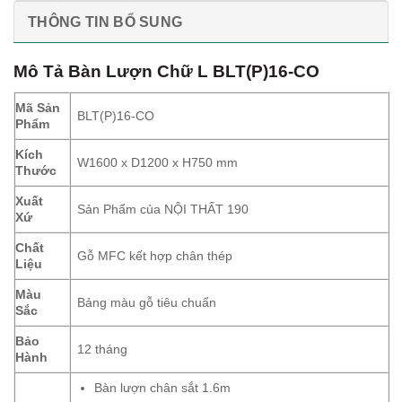
THÔNG TIN BỔ SUNG
Mô Tả
Bàn Lượn Chữ L BLT(P)16-CO
Mã Sản
BLT(P)16-CO
Phẩm
Kích
W1600 x D1200 x H750 mm
Thước
Xuất
Sản Phẩm của NỘI THẤT 190
Xứ
Chất
Gỗ MFC kết hợp chân thép
Liệu
Màu
Bảng màu gỗ tiêu chuẩn
Sắc
Bảo
12 tháng
Hành
Bàn lượn chân sắt 1.6m