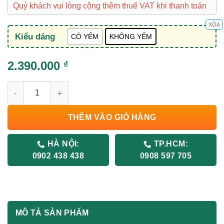
Quý khách vui lòng cộng thêm thuế VAT khi thanh toán
XÓA
Kiểu dáng
CÓ YẾM
KHÔNG YẾM
2.390.000
₫
Bàn Lượn Chữ L BLT(P)16-CO số lượng
THÊM VÀO GIỎ HÀNG
HÀ NỘI:
TP.HCM:
0902 438 438
0908 597 705
MÔ TẢ SẢN PHẨM