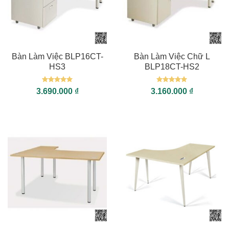
Bàn Làm Việc BLP16CT-
Bàn Làm Việc Chữ L
HS3
BLP18CT-HS2
Được xếp
Được xếp
3.690.000
₫
3.160.000
₫
hạng
5
5
hạng
5
5
sao
sao