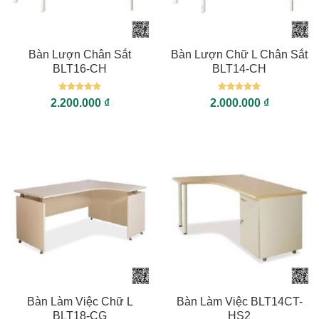
Bàn Lượn Chân Sắt
Bàn Lượn Chữ L Chân Sắt
BLT16-CH
BLT14-CH
Được xếp
Được xếp
2.200.000
₫
2.000.000
₫
hạng
5
5
hạng
5
5
sao
sao
Bàn Làm Việc Chữ L
Bàn Làm Việc BLT14CT-
BLT18-CG
HS2