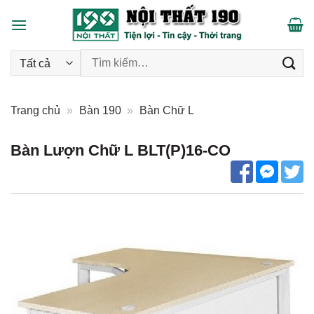
Skip
to
content
Tìm kiếm:
Trang chủ
»
Bàn 190
»
Bàn Chữ L
Bàn Lượn Chữ L BLT(P)16-CO