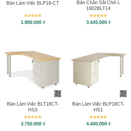
Bàn Chân Sắt Chữ L
Bàn Làm Việc BLP18-CT
1902BLT14
Được xếp
Được xếp
1.900.000
₫
3.445.000
₫
hạng
5
5
hạng
5
5
sao
sao
Bàn Làm Việc BLT18CT-
Bàn Làm Việc BLP18CT-
HS3
HS1
Được xếp
Được xếp
3.750.000
₫
4.400.000
₫
hạng
5
5
hạng
5
5
sao
sao