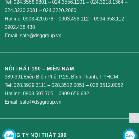
Tel:
024.3556.9801
–
024.3556.1101
–
024.3218.1364
–
024.3220.2081
–
024.3220.2080
Hotline:
0903.420.678
–
0903.458.112
–
0934.658.112
–
0902.438.438
Email:
sale@dsggroup.vn
NỘI THẤT 190 – MIỀN NAM
389-391 Điện Biên Phủ, P.25, Bình Thạnh, TP.HCM
Tel:
028.3929.3111
–
028.3512.0051
–
028.3512.0052
Hotline:
0908.597.705
–
0909.656.682
Email:
sale@dsggroup.vn
CÔNG TY NỘI THẤT 190
Zalo
Zalo