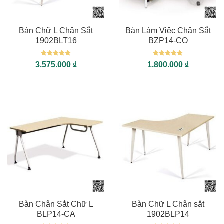
Bàn Chữ L Chân Sắt
Bàn Làm Việc Chân Sắt
1902BLT16
BZP14-CO
Được xếp
Được xếp
3.575.000
₫
1.800.000
₫
hạng
5
5
hạng
5
5
sao
sao
Bàn Chân Sắt Chữ L
Bàn Chữ L Chân sắt
BLP14-CA
1902BLP14