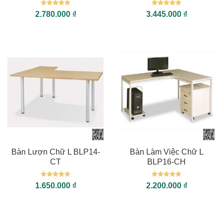
Được xếp
Được xếp
2.780.000
₫
3.445.000
₫
hạng
5
5
hạng
5
5
sao
sao
Bàn Lượn Chữ L BLP14-
Bàn Làm Việc Chữ L
CT
BLP16-CH
Được xếp
Được xếp
1.650.000
₫
2.200.000
₫
hạng
5
5
hạng
5
5
sao
sao