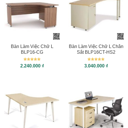
Bàn Làm Việc Chữ L
Bàn Làm Việc Chữ L Chân
BLP16-CG
Sắt BLP16CT-HS2
Được xếp
Được xếp
2.240.000
₫
3.040.000
₫
hạng
5
5
hạng
5
5
sao
sao