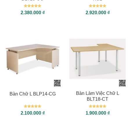
Được xếp
Được xếp
2.380.000
₫
2.920.000
₫
hạng
5
5
hạng
5
5
sao
sao
Bàn Làm Việc Chữ L
Bàn Chữ L BLP14-CG
BLT18-CT
Được xếp
Được xếp
2.100.000
₫
1.900.000
₫
hạng
5
5
hạng
5
5
sao
sao