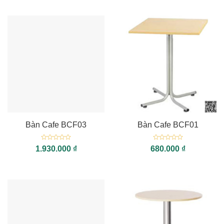
0
0
5
5
sao
sao
Bàn Cafe BCF03
Bàn Cafe BCF01
Được
Được
1.930.000
₫
680.000
₫
xếp
xếp
hạng
hạng
0
0
5
5
sao
sao