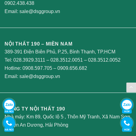
0902.438.438
Email:
sale@dsggroup.vn
NỘI THẤT 190 – MIỀN NAM
389-391 Điện Biên Phủ, P.25, Bình Thạnh, TP.HCM
Tel:
028.3929.3111
–
028.3512.0051
–
028.3512.0052
Hotline:
0908.597.705
–
0909.656.682
Email:
sale@dsggroup.vn
Zalo
Zalo
CÔNG TY NỘI THẤT 190
HA NOI
HCM
Nhà máy: Km 89, Quốc lộ 5 , Thôn Mỹ Tranh, Xã Nam Sơn,
Huyện An Dương, Hải Phòng
HA NOI
HCM