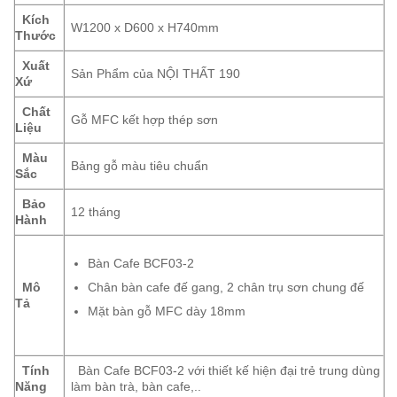
Kích
W1200 x D600 x H740mm
Thước
Xuất
Sản Phẩm của NỘI THẤT 190
Xứ
Chất
Gỗ MFC kết hợp thép sơn
Liệu
Màu
Bảng gỗ màu tiêu chuẩn
Sắc
Bảo
12 tháng
Hành
Bàn Cafe BCF03-2
Chân bàn cafe đế gang, 2 chân trụ sơn chung đế
Mô
Tả
Mặt bàn gỗ MFC dày 18mm
Tính
Bàn Cafe BCF03-2 với thiết kế hiện đại trẻ trung dùng
Năng
làm bàn trà, bàn cafe,..