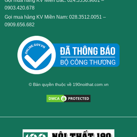
Gọi mua hàng KV Miền Bắc:
024.3556.9801
–
0903.420.678
Gọi mua hàng KV Miền Nam:
028.3512.0051
–
0909.656.682
© Bản quyền thuộc về 190noithat.com.vn