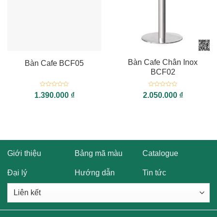
Bàn Cafe Chân Inox
Bàn Cafe BCF05
BCF02
Được
Được
1.390.000
₫
2.050.000
₫
xếp
xếp
hạng
hạng
0
0
5
5
sao
sao
Giới thiệu
Bảng mã màu
Catalogue
Đại lý
Hướng dẫn
Tin tức