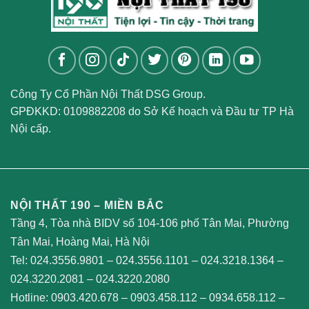
Công Ty Cổ Phần Nội Thất DSG Group.
GPĐKKD: 0109882208 do Sở Kế hoạch và Đầu tư TP Hà
Nội cấp.
NỘI THẤT 190 – MIỀN BẮC
Tầng 4, Tòa nhà BIDV số 104-106 phố Tân Mai, Phường
Tân Mai, Hoàng Mai, Hà Nội
Tel:
024.3556.9801
–
024.3556.1101
–
024.3218.1364
–
024.3220.2081
–
024.3220.2080
Hotline:
0903.420.678
–
0903.458.112
–
0934.658.112
–