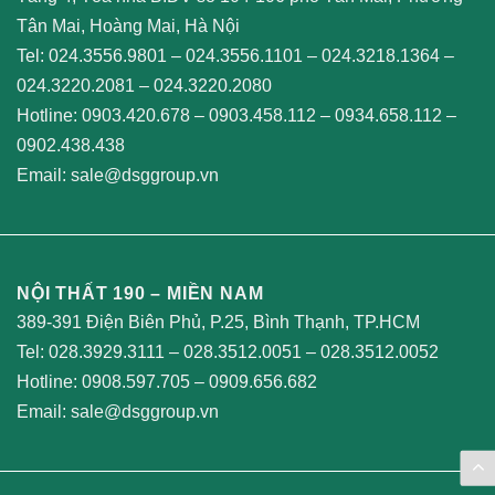
Tân Mai, Hoàng Mai, Hà Nội
Tel:
024.3556.9801
–
024.3556.1101
–
024.3218.1364
–
024.3220.2081
–
024.3220.2080
Hotline:
0903.420.678
–
0903.458.112
–
0934.658.112
–
0902.438.438
Email:
sale@dsggroup.vn
NỘI THẤT 190 – MIỀN NAM
389-391 Điện Biên Phủ, P.25, Bình Thạnh, TP.HCM
Tel:
028.3929.3111
–
028.3512.0051
–
028.3512.0052
Hotline:
0908.597.705
–
0909.656.682
Email:
sale@dsggroup.vn