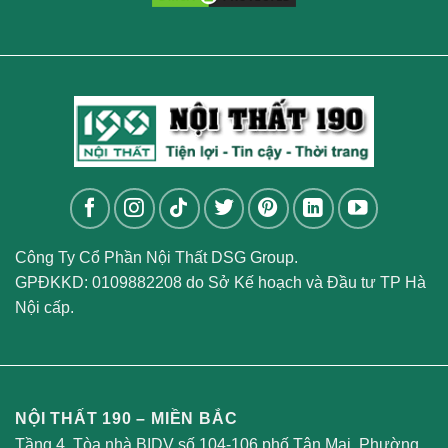
Công Ty Cổ Phần Nội Thất DSG Group.
GPĐKKD: 0109882208 do Sở Kế hoạch và Đầu tư TP Hà
Nội cấp.
NỘI THẤT 190 – MIỀN BẮC
Tầng 4, Tòa nhà BIDV số 104-106 phố Tân Mai, Phường