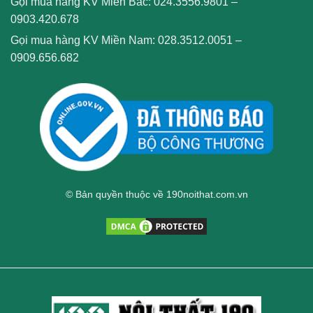
Gọi mua hàng KV Miền Bắc:
024.3556.9801
–
0903.420.678
Gọi mua hàng KV Miền Nam:
028.3512.0051
–
0909.656.682
© Bản quyền thuộc về 190noithat.com.vn