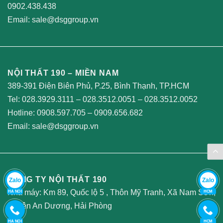
0902.438.438
Email:
sale@dsggroup.vn
NỘI THẤT 190 – MIỀN NAM
389-391 Điện Biên Phủ, P.25, Bình Thạnh, TP.HCM
Tel:
028.3929.3111
–
028.3512.0051
–
028.3512.0052
Hotline:
0908.597.705
–
0909.656.682
Email:
sale@dsggroup.vn
CÔNG TY NỘI THẤT 190
Zalo
Zalo
Nhà máy: Km 89, Quốc lộ 5 , Thôn Mỹ Tranh, Xã Nam Sơn,
HA NOI
HCM
Huyện An Dương, Hải Phòng
HA NOI
HCM