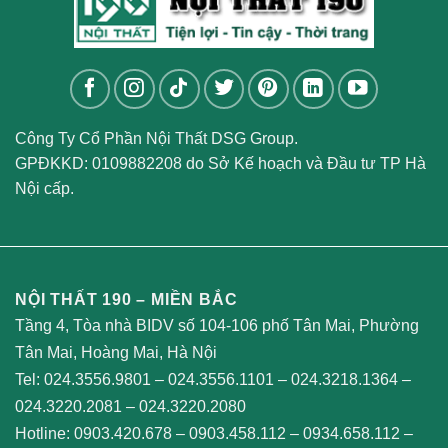
Công Ty Cổ Phần Nội Thất DSG Group.
GPĐKKD: 0109882208 do Sở Kế hoạch và Đầu tư TP Hà
Nội cấp.
NỘI THẤT 190 – MIỀN BẮC
Tầng 4, Tòa nhà BIDV số 104-106 phố Tân Mai, Phường
Tân Mai, Hoàng Mai, Hà Nội
Tel:
024.3556.9801
–
024.3556.1101
–
024.3218.1364
–
024.3220.2081
–
024.3220.2080
Hotline:
0903.420.678
–
0903.458.112
–
0934.658.112
–