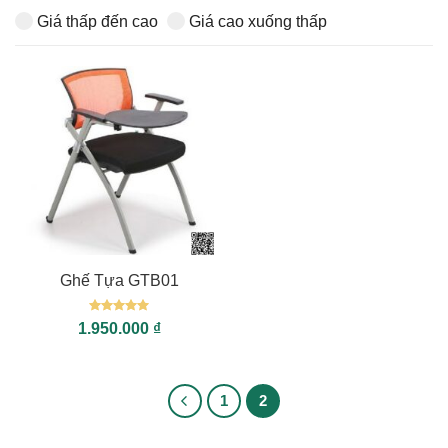
Giá thấp đến cao
Giá cao xuống thấp
Ghế Tựa GTB01
Được xếp
1.950.000
₫
hạng
5
5
sao
1
2