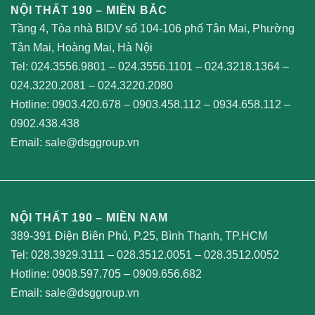
NỘI THẤT 190 – MIỀN BẮC
Tầng 4, Tòa nhà BIDV số 104-106 phố Tân Mai, Phường
Tân Mai, Hoàng Mai, Hà Nội
Tel:
024.3556.9801
–
024.3556.1101
–
024.3218.1364
–
024.3220.2081
–
024.3220.2080
Hotline:
0903.420.678
–
0903.458.112
–
0934.658.112
–
0902.438.438
Email:
sale@dsggroup.vn
NỘI THẤT 190 – MIỀN NAM
389-391 Điện Biên Phủ, P.25, Bình Thạnh, TP.HCM
Tel:
028.3929.3111
–
028.3512.0051
–
028.3512.0052
Hotline:
0908.597.705
–
0909.656.682
Email:
sale@dsggroup.vn